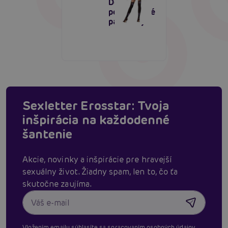
Den),
podväzkové
pančuchy
Sexletter Erosstar: Tvoja
inšpirácia na každodenné
šantenie
Akcie, novinky a inšpirácie pre hravejší
sexuálny život. Žiadny spam, len to, čo ťa
skutočne zaujíma.
Vložením emailu súhlasíte sa
spracovaním osobných údajov