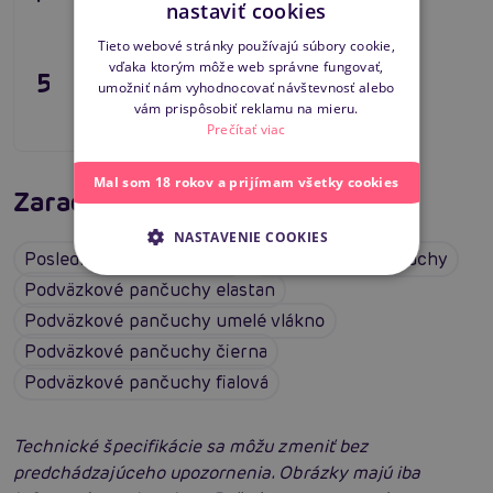
nastaviť cookies
SLOVAK
Tieto webové stránky používajú súbory cookie,
vďaka ktorým môže web správne fungovať,
ENGLISH
5,96 €
Varianty
umožniť nám vyhodnocovať návštevnosť alebo
vám prispôsobiť reklamu na mieru.
Prečítať viac
Mal som 18 rokov a prijímam všetky cookies
Zaradené v kategóriách
NASTAVENIE COOKIES
Posledná šanca! Výpredaj
Podväzkové pančuchy
Podväzkové pančuchy elastan
Podväzkové pančuchy umelé vlákno
Podväzkové pančuchy čierna
Podväzkové pančuchy fialová
Technické špecifikácie sa môžu zmeniť bez
predchádzajúceho upozornenia. Obrázky majú iba