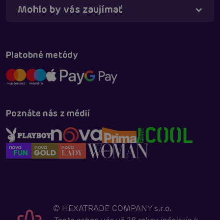
Mohlo by vás zaujímať
Táňa - virtuálna asistentka
Online
Platobné metódy
Poznáte nás z médií
©
HEXATRADE COMPANY s.r.o.