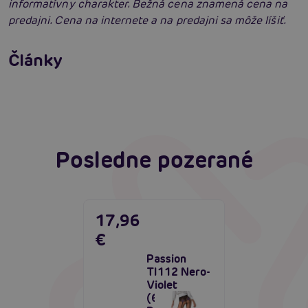
informatívny charakter. Bežná cena znamená cena na
predajni. Cena na internete a na predajni sa môže líšiť.
Erotické oblečenie: 100-krát iné a vždy
neodolateľne sexy
Články
Erotická inteligencia: Príručka Sexiómov
Čítať viacej
Čítať viacej
Posledne pozerané
17,96
€
Passion
TI112 Nero-
Violet
(60/20