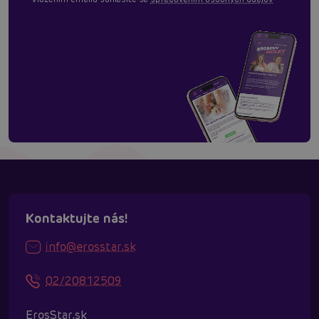
Kontaktujte nás!
info@erosstar.sk
02/20812509
ErosStar.sk