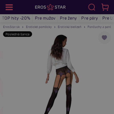
TOP hity -20%
Pre mužov
Pre ženy
Pre páry
Pre L
ErosStar.sk
Erotické pomôcky
Erotická bielizeň
Pančuchy a panču
Posledná šanca