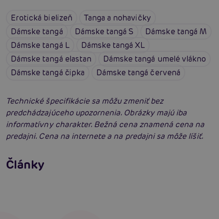
Erotická bielizeň
Tanga a nohavičky
Dámske tangá
Dámske tangá S
Dámske tangá M
Dámske tangá L
Dámske tangá XL
Dámske tangá elastan
Dámske tangá umelé vlákno
Dámske tangá čipka
Dámske tangá červená
Technické špecifikácie sa môžu zmeniť bez
predchádzajúceho upozornenia. Obrázky majú iba
informatívny charakter. Bežná cena znamená cena na
predajni. Cena na internete a na predajni sa môže líšiť.
Erotické oblečenie: 100-krát iné a vždy
neodolateľne sexy
Články
Erotická inteligencia: Príručka Sexiómov
Čítať viacej
Čítať viacej