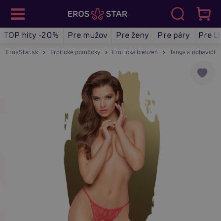
TOP hity -20%
Pre mužov
Pre ženy
Pre páry
Pre L
ErosStar.sk
Erotické pomôcky
Erotická bielizeň
Tanga a nohavičky