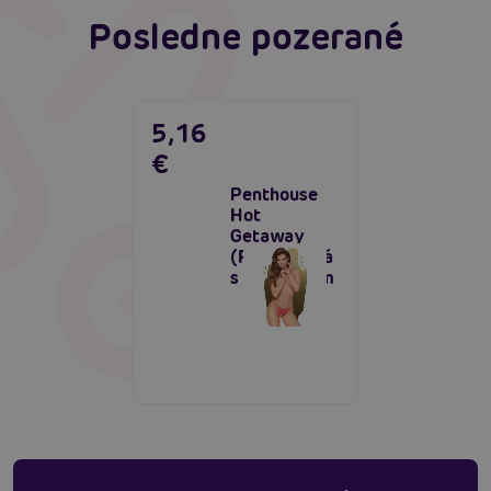
Posledne pozerané
5,16
€
Penthouse
Hot
Getaway
(Red), tangá
s prestrihom