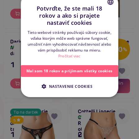
Potvrďte, že ste mali 18
Do košíka
Do košíka
rokov a ako si prajete
CZECH
nastaviť cookies
SLOVAK
Tieto webové stránky používajú súbory cookie,
vďaka ktorým môže web správne fungovať,
ENGLISH
Daring Ultra Sexy
Passion MT004 white
Tip na darček
umožniť nám vyhodnocovať návštevnosť alebo
Skladom
Mesh Bodysuit,
Skladom
-20
%
vám prispôsobiť reklamu na mieru.
Akcia
dámske body
Prečítať viac
4
5,16 €
11,80 €
4,12 €
Mal som 18 rokov a prijímam všetky cookies
02
21
dní
hodín
Do košíka
Do košíka
NASTAVENIE COOKIES
39
minút
Cottelli Lingerie
Cottelli Lingerie
Tip na darček
String (C2320002),
Crotchless String
Skladom
Skladom
5
dámska čipkované
Rhinestones (S-L),
tangá s prestrihom
otvorené tangá s
11,80 €
23,80 €
kamienkami