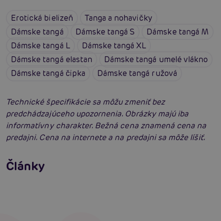
Erotická bielizeň
Tanga a nohavičky
Dámske tangá
Dámske tangá S
Dámske tangá M
Dámske tangá L
Dámske tangá XL
Dámske tangá elastan
Dámske tangá umelé vlákno
Dámske tangá čipka
Dámske tangá ružová
Technické špecifikácie sa môžu zmeniť bez
predchádzajúceho upozornenia. Obrázky majú iba
informatívny charakter. Bežná cena znamená cena na
predajni. Cena na internete a na predajni sa môže líšiť.
Erotické oblečenie: 100-krát iné a vždy
neodolateľne sexy
Články
Erotická inteligencia: Príručka Sexiómov
Čítať viacej
Čítať viacej