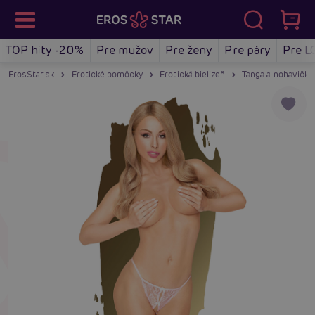
TOP hity -20%
Pre mužov
Pre ženy
Pre páry
Pre L
ErosStar.sk
Erotické pomôcky
Erotická bielizeň
Tanga a nohavičky