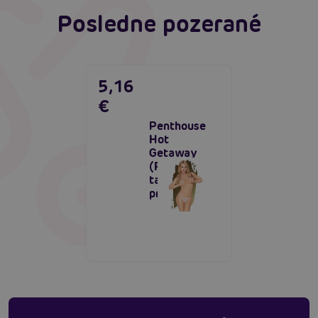
Posledne pozerané
5,16
€
Penthouse
Hot
Getaway
(Rose),
tangá s
prestrihom