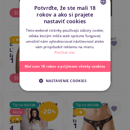
Potvrďte, že ste mali 18
Do košíka
Do košíka
rokov a ako si prajete
CZECH
nastaviť cookies
SLOVAK
Tieto webové stránky používajú súbory cookie,
vďaka ktorým môže web správne fungovať,
ENGLISH
Cottelli Lingerie
Passion MT015 red
5
umožniť nám vyhodnocovať návštevnosť alebo
Crotchless String (S-
Skladom
Skladom
vám prispôsobiť reklamu na mieru.
L), otvorené tangá so
Prečítať viac
šperkami
15,80 €
5,16 €
Mal som 18 rokov a prijímam všetky cookies
Do košíka
Do košíka
NASTAVENIE COOKIES
Passion MT004 white
Cottelli Lingerie
Tip na darček
Tip na darček
Skladom
String (C2320002),
Skladom
-20
%
Akcia
5
dámska čipkované
4
tangá s prestrihom
5,16 €
11,80 €
4,12 €