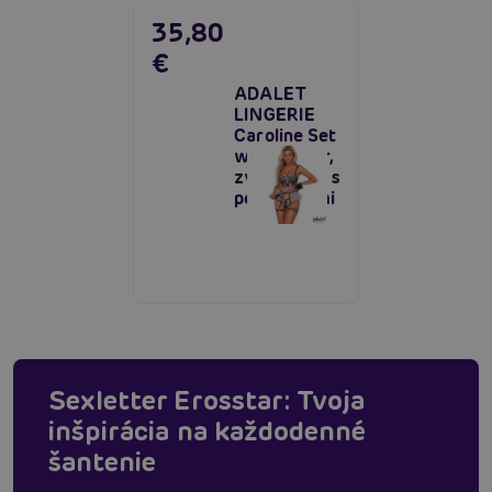
35,80
€
ADALET
LINGERIE
Caroline Set
with Garter,
zvodný set s
podväzkami
Sexletter Erosstar: Tvoja
inšpirácia na každodenné
šantenie