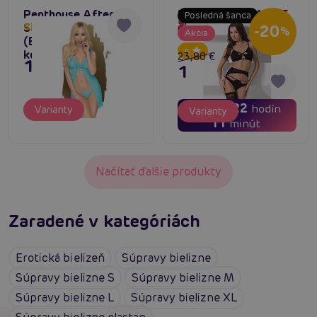
Penthouse After
Passion NADYA SET
Posledná šanca
Dočasne vypredané
Sunset Chemise
čierny
Skladom do týždňa
-20
%
Akcia
(Blue), zvodná
5
košieľka a tangá
23,80 €
15,80 €
19,04 €
01
22
dní
hodín
Varianty
Varianty
11
minút
Načítať ďalšie produkty
Zaradené v kategóriách
Erotická bielizeň
Súpravy bielizne
Súpravy bielizne S
Súpravy bielizne M
Súpravy bielizne L
Súpravy bielizne XL