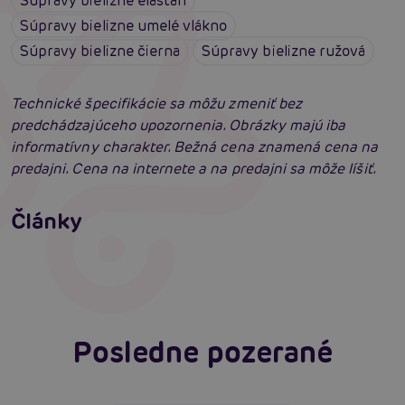
Súpravy bielizne elastan
Súpravy bielizne umelé vlákno
Súpravy bielizne čierna
Súpravy bielizne ružová
Technické špecifikácie sa môžu zmeniť bez
predchádzajúceho upozornenia. Obrázky majú iba
informatívny charakter. Bežná cena znamená cena na
predajni. Cena na internete a na predajni sa môže líšiť.
Erotické oblečenie: 100-krát iné a vždy
neodolateľne sexy
Články
Erotická inteligencia: Príručka Sexiómov
Čítať viacej
Čítať viacej
Posledne pozerané