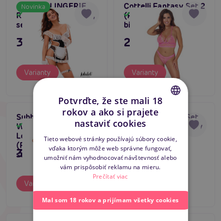
ADALET LINGERIE
Cottelli Fantasy Set 2
Novinka
Rylee Maid Costume,
(Pink), krajková
Skladom
Skladom
sexy kostým slúžky
bielizeň
35,80 €
23,80 €
Varianty
Varianty
Potvrďte, že ste mali 18
rokov a ako si prajete
Subblime Bra Set
Asmona Basque Set
CZECH
Tip na darček
nastaviť cookies
With Necklace And
(Black/Red), dámsky
Skladom
Skladom
Bestseller
SLOVAK
Leg Details
korzet s bondage
Tieto webové stránky používajú súbory cookie,
4.5
(Fluorescent Green),
vďaka ktorým môže web správne fungovať,
ENGLISH
35,80 €
47,80 €
sexi súprava prádla
umožniť nám vyhodnocovať návštevnosť alebo
vám prispôsobiť reklamu na mieru.
Prečítať viac
Varianty
Varianty
Mal som 18 rokov a prijímam všetky cookies