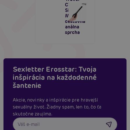
Cleaner
Silicone
Model 2,
cestovná
análna
sprcha
Sexletter Erosstar: Tvoja
inšpirácia na každodenné
šantenie
Akcie, novinky a inšpirácie pre hravejší
sexuálny život. Žiadny spam, len to, čo ťa
skutočne zaujíma.