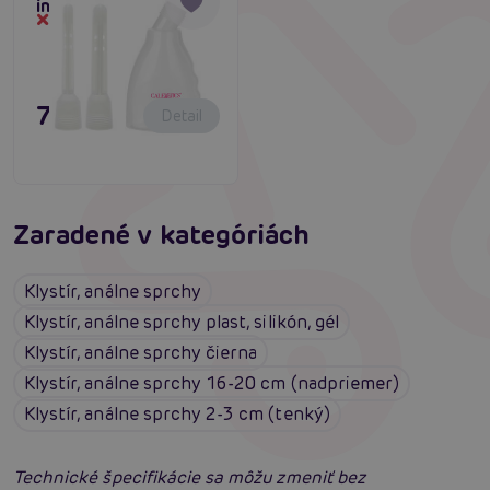
intímna sprcha
Dočasne vypredané
7,80 €
Detail
Zaradené v kategóriách
Klystír, análne sprchy
Klystír, análne sprchy plast, silikón, gél
Klystír, análne sprchy čierna
Klystír, análne sprchy 16-20 cm (nadpriemer)
Klystír, análne sprchy 2-3 cm (tenký)
Technické špecifikácie sa môžu zmeniť bez