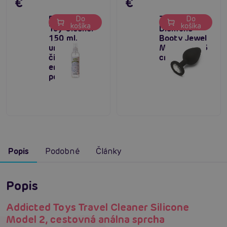
€
€
Boss Series
TOYJOY
Do
Do
košíka
košíka
Toy Cleaner
Diamond
150 ml,
Booty Jewel
univerzálny
Medium (3,5
čistič
cm)
erotických
pomôcok
Popis
Podobné
Články
Popis
Addicted Toys Travel Cleaner Silicone
Model 2, cestovná análna sprcha