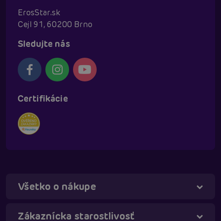
ErosStar.sk
Cejl 91, 60200 Brno
Sledujte nás
Certifikácie
Všetko o nákupe
Táňa - virtuálna asistentka
Online
Zákaznícka starostlivosť