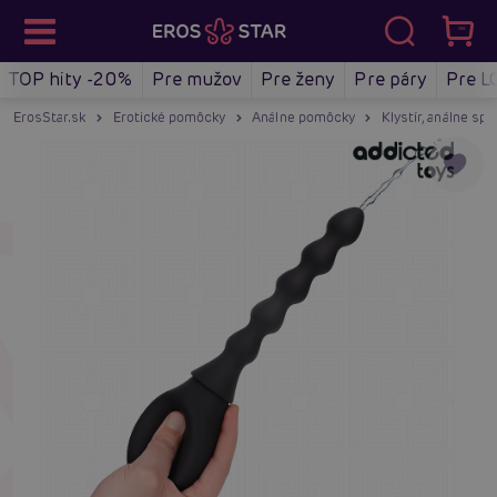
TOP hity -20%
Pre mužov
Pre ženy
Pre páry
Pre L
ErosStar.sk
Erotické pomôcky
Análne pomôcky
Klystír, análne spr