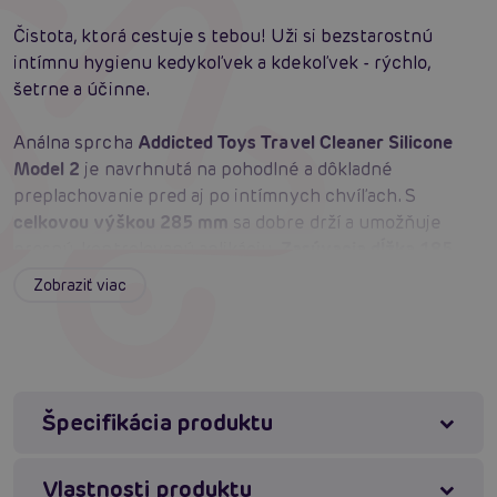
Čistota, ktorá cestuje s tebou! Uži si bezstarostnú
intímnu hygienu kedykoľvek a kdekoľvek - rýchlo,
šetrne a účinne.
Análna sprcha
Addicted Toys Travel Cleaner Silicone
Model 2
je navrhnutá na pohodlné a dôkladné
preplachovanie pred aj po intímnych chvíľach. S
celkovou výškou 285 mm
sa dobre drží a umožňuje
presnú, kontrolovanú aplikáciu.
Zasúvacia dĺžka 185
mm
bezpečne dosiahne do potrebnej hĺbky a zaistí
Zobraziť viac
efektívny oplach.
Balónik s výškou 100 mm
padne do
ruky a umožní ti citlivo regulovať tlak.
Šírka balónika 65
mm
poskytuje dostatočný objem, aby bol prieplach
plynulý a bez zbytočného prerušovania.
Nadstavec so
šírkou 27 mm
podporuje hladký prietok, takže čistenie
Špecifikácia produktu
je rýchle a pohodlné.
Kapacita 160 ml
vystačí na viac
krátkych cyklov bez nutnosti častého doplňovania.
Vlastnosti produktu
Odolné
silikónové prevedenie je mäkké na dotyk
, ľahko