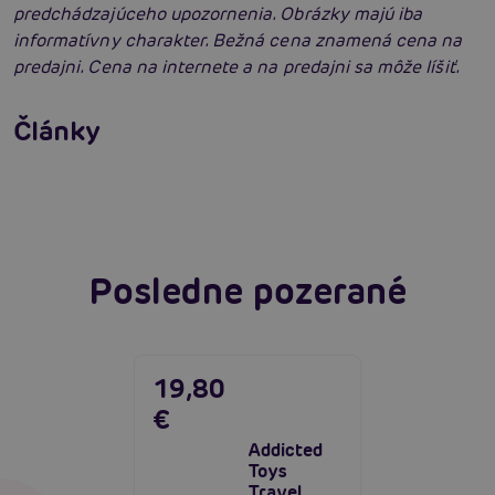
predchádzajúceho upozornenia. Obrázky majú iba
informatívny charakter. Bežná cena znamená cena na
predajni. Cena na internete a na predajni sa môže líšiť.
Príprava na análny sex: Tipy krok za krokom
Články
Erotická inteligencia: Príručka Sexiómov
Čítať viacej
Čítať viacej
Posledne pozerané
19,80
€
Addicted
Toys
Travel