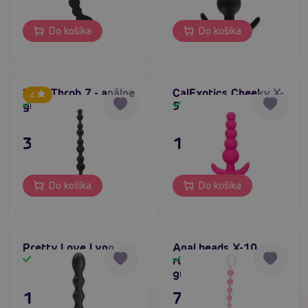
Do košíka
Do košíka
Love Throb 7 - análne
CalExotics Cheeky X-
4
guličky
5 Beads (Pink)
Skladom
Skladom
3,96 €
15,80 €
Do košíka
Do košíka
Pretty Love Lynn
Anal beads X-10
ružové - análne
Skladom
Skladom
guličky
19,80 €
7,80 €