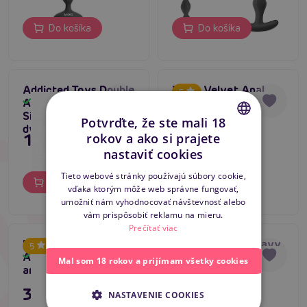
Do košíka
Do košíka
Addicted Toys Double
Black Velvet Anal
5
Anal Massager
Beads (50 cm),
Skladom
Skladom
Silicone (16.5 cm),
silikónová análna
Potvrďte, že ste mali 18
dvojitý anál masér
retiazka
11,80 €
15,80 €
rokov a ako si prajete
CZECH
nastaviť cookies
SLOVAK
Tieto webové stránky používajú súbory cookie,
Do košíka
Do košíka
vďaka ktorým môže web správne fungovať,
ENGLISH
umožniť nám vyhodnocovať návštevnosť alebo
vám prispôsobiť reklamu na mieru.
Prečítať viac
Hidden Desire Heavy
Hidden Desire Heavy
5
Anal Balls (XLarge),
Anal Balls (Large),
Skladom
Skladom
Mal som 18 rokov a prijímam všetky cookies
análne guličky
análne guličky
35,80 €
27,80 €
NASTAVENIE COOKIES