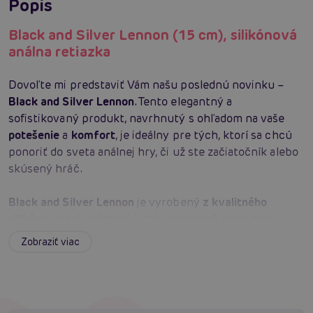
Popis
Black and Silver Lennon (15 cm), silikónová
análna retiazka
Dovoľte mi predstaviť Vám našu poslednú novinku –
Black and Silver Lennon
. Tento elegantný a
sofistikovaný produkt, navrhnutý s ohľadom na vaše
potešenie
a
komfort
, je ideálny pre tých, ktorí sa chcú
ponoriť do sveta análnej hry, či už ste začiatočník alebo
skúsený hráč.
Black and Silver Lennon
je vyrobený
z kvalitného
silikónu
, ktorý je šetrný k telu a zároveň poskytuje
dokonalú pružnosť pre
maximálne pohodlie
. Nezáleží na
Zobraziť viac
tom, či ste muž, žena, alebo niekde medzi tým – tento
unisex produkt je určený pre všetkých.
Prichádza
s hladkým
, odstupňovaným tvarovaním, ktoré