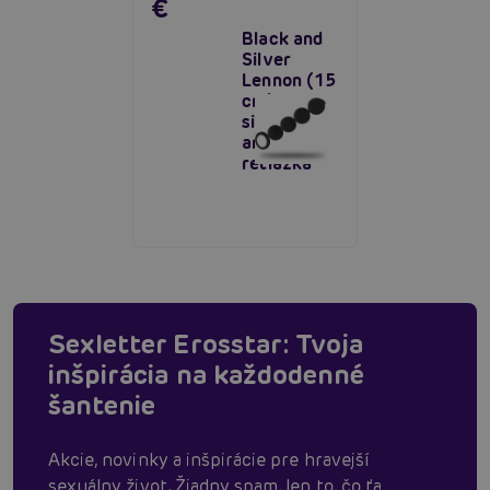
€
Black and
Silver
Lennon (15
cm),
silikónová
análna
retiazka
Sexletter Erosstar: Tvoja
inšpirácia na každodenné
šantenie
Akcie, novinky a inšpirácie pre hravejší
sexuálny život. Žiadny spam, len to, čo ťa