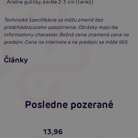
Análne guličky, korále 2-3 cm (tenký)
Technické špecifikácie sa môžu zmeniť bez
predchádzajúceho upozornenia. Obrázky majú iba
informatívny charakter. Bežná cena znamená cena na
predajni. Cena na internete a na predajni sa môže líšiť.
Príprava na análny sex: Tipy krok za krokom
Články
Erotická inteligencia: Príručka Sexiómov
Čítať viacej
Čítať viacej
Posledne pozerané
13,96