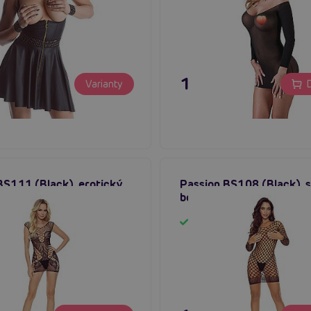
 €
11,80 €
Varianty
D
BS111 (Black), erotický
Passion BS108 (Black), 
cking
bodystocking
m
Skladom