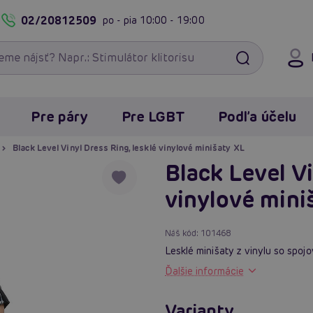
02/20812509
po - pia
10:00 - 19:00
Pre páry
Pre LGBT
Podľa účelu
Black Level Vinyl Dress Ring, lesklé vinylové minišaty XL
Black Level Vi
vinylové mini
Náš kód:
101468
Lesklé minišaty z vinylu so spoj
Ďalšie informácie
Varianty