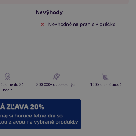
Nevýhody
Nevhodné na pranie v práčke
e
čujeme do 24
200 000+ uspokojených
100% diskrétnosť
hodín