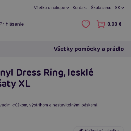
Všetko o nákupe
Kontakt
Škola sexu
SK
Prihlásenie
0,00 €
Všetky pomôcky a prádlo
nyl Dress Ring, lesklé
šaty XL
ovacím krúžkom, výstrihom a nastaviteľnými páskami.
Veľkostná tabuľka