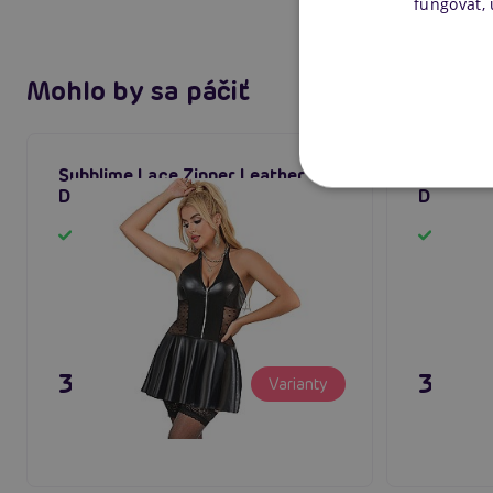
fungovať,
Mohlo by sa páčiť
Subblime Lace Zipper Leather
Subblime
Dress (Black), kožené minišaty
Dress (B
Skladom
Sklado
35,80 €
35,80
Varianty