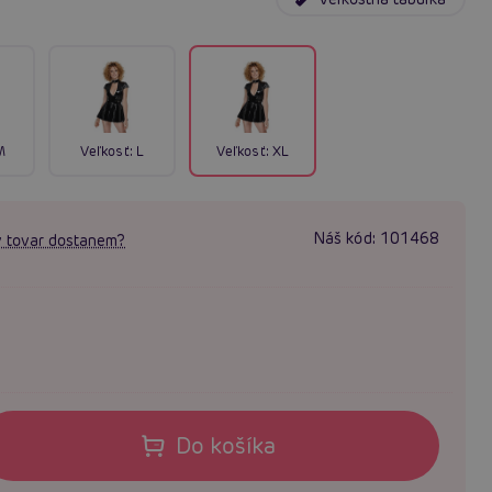
M
Veľkosť:
L
Veľkosť:
XL
Náš kód:
101468
 tovar dostanem?
Do košíka