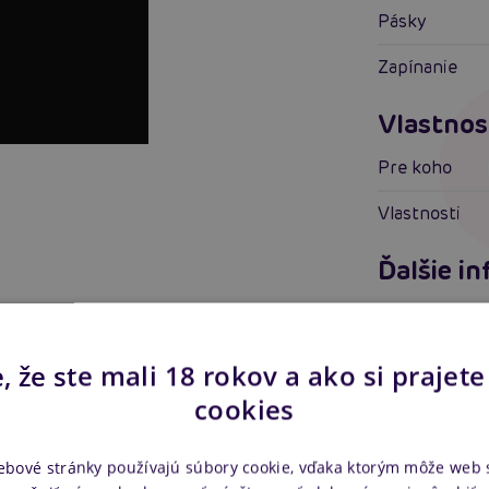
Pásky
Zapínanie
Vlastnos
Pre koho
Vlastnosti
Ďalšie i
Náš kód
Výrobca
, že ste mali 18 rokov a ako si prajete
cookies
Ke staže
Manuál k e
ebové stránky používajú súbory cookie, vďaka ktorým môže web