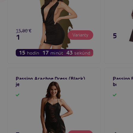
15,80 €
59,80
Varianty
12,64 €
15
17
42
hodín
minút
sekúnd
Passion Arachne Dress (Black),
Passion 
jemné čipkované šaty
bodysto
Skladom
Sklado