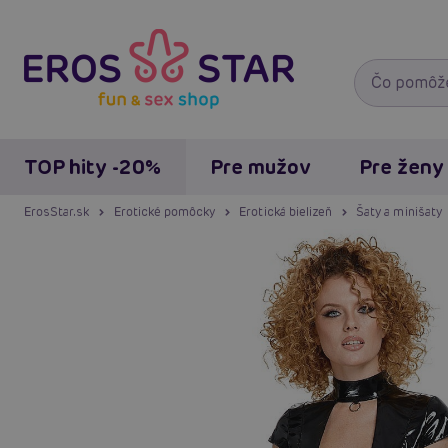
TOP hity -20%
Pre mužov
Pre ženy
ErosStar.sk
Erotické pomôcky
Erotická bielizeň
Šaty a minišaty