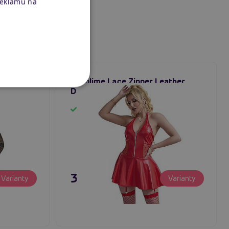
reklamu na
ress
Subblime Lace Zipper Leather
dlhým
Dress (Red), kožené minišaty
Skladom
35,80 €
Varianty
Varianty