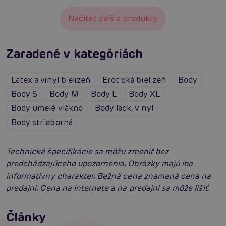
Načítať ďalšie produkty
Zaradené v kategóriách
Latex a vinyl bielizeň
Erotická bielizeň
Body
Body S
Body M
Body L
Body XL
Body umelé vlákno
Body lack, vinyl
Body strieborná
Technické špecifikácie sa môžu zmeniť bez
predchádzajúceho upozornenia. Obrázky majú iba
informatívny charakter. Bežná cena znamená cena na
predajni. Cena na internete a na predajni sa môže líšiť.
Erotické oblečenie: 100-krát iné a vždy
neodolateľne sexy
Články
Erotická inteligencia: Príručka Sexiómov
Čítať viacej