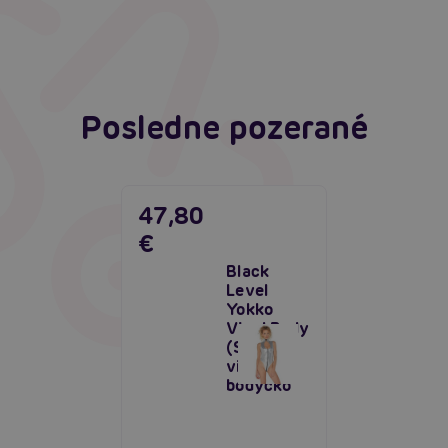
Čítať viacej
Posledne pozerané
47,80
€
Black
Level
Yokko
Vinyl Body
(Silver),
vinylové
bodýčko