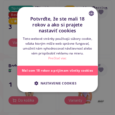
Rakara Body (Black),
Bodystocking Passion
Tip na darček
5
dámske bodýčko s
BS035 červený
Skladom
Skladom
Bestseller
čipkou
Potvrďte, že ste mali 18
5
rokov a ako si prajete
31,80 €
11,80 €
CZECH
nastaviť cookies
SLOVAK
Tieto webové stránky používajú súbory cookie,
Varianty
Do košíka
vďaka ktorým môže web správne fungovať,
ENGLISH
umožniť nám vyhodnocovať návštevnosť alebo
vám prispôsobiť reklamu na mieru.
Prečítať viac
Bodystocking Passion
ADALET LINGERIE
Novinka
BS035 čierna
Paola Teddy and Leg
Skladom
Skladom
Mal som 18 rokov a prijímam všetky cookies
Ring (Lillac),
romantické body s
11,80 €
35,80 €
NASTAVENIE COOKIES
čipkou
Do košíka
Varianty