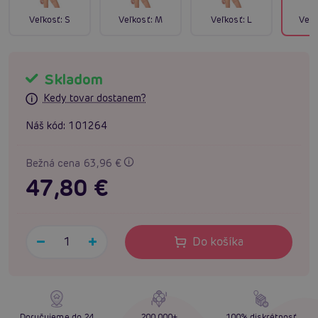
Veľkosť:
S
Veľkosť:
M
Veľkosť:
L
Veľk
Skladom
Kedy tovar dostanem?
Náš kód:
101264
Bežná cena 63,96 €
47,80 €
Do košíka
Doručujeme do 24
200 000+
100% diskrétnosť