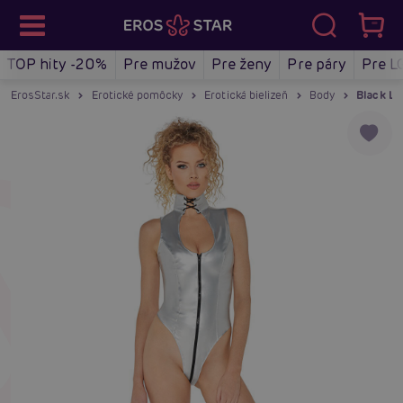
TOP hity -20%
Pre mužov
Pre ženy
Pre páry
Pre L
ErosStar.sk
Erotické pomôcky
Erotická bielizeň
Body
Black Le