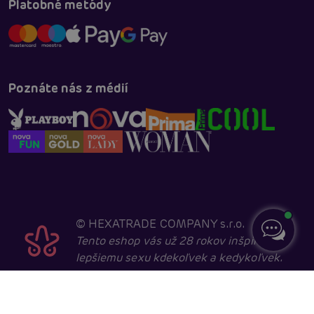
Platobné metódy
Poznáte nás z médií
©
HEXATRADE COMPANY s.r.o.
Tento eshop vás už 28 rokov inšpiruje k
lepšiemu sexu kdekoľvek a kedykoľvek.
Navštevovať ho môžu iba entity starší ako 18 rokov,
kvôli sexuálnej a erotické tematike. Core developed in