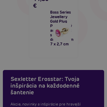
€
Boss Series
Jewellery
Gold Plug
PINK - zlatý
análny kolík
s
drahokamom
7 x 2,7 cm
Sexletter Erosstar: Tvoja
inšpirácia na každodenné
šantenie
Akcie, novinky a inšpirácie pre hravejší