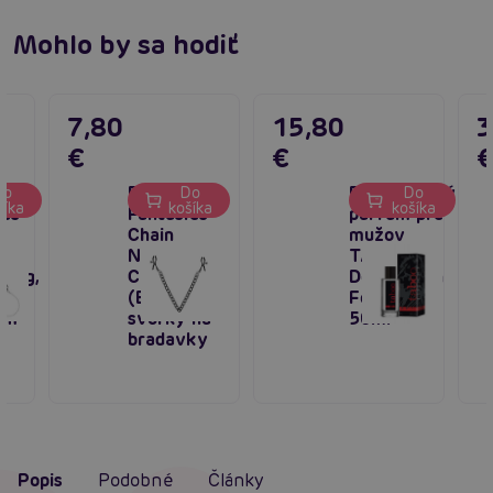
Mohlo by sa hodiť
7,80
15,80
3
€
€
om
Bedroom
Feromónový
Do
Do
Do
šíka
košíka
košíka
ies
Fantasies
parfum pre
Chain
mužov
 &
Nipple
TABOO
 Gag,
Clamps
Domination
 s
(Black),
For Him
om
svorky na
50ml
bradavky
Popis
Podobné
Články