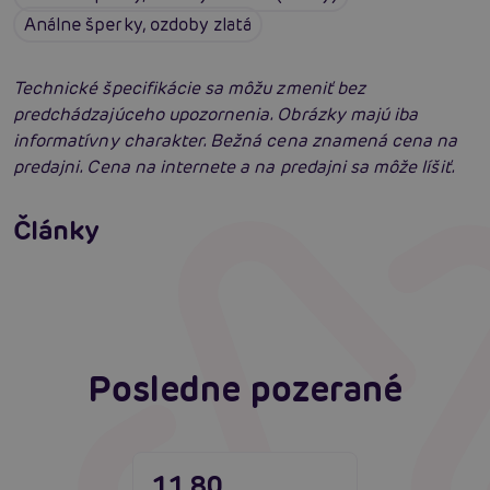
Análne šperky, ozdoby zlatá
Technické špecifikácie sa môžu zmeniť bez
predchádzajúceho upozornenia. Obrázky majú iba
informatívny charakter. Bežná cena znamená cena na
predajni. Cena na internete a na predajni sa môže líšiť.
Príprava na análny sex: Tipy krok za krokom
Články
Erotická inteligencia: Príručka Sexiómov
Čítať viacej
Čítať viacej
Posledne pozerané
11,80