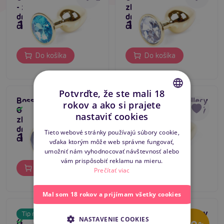
- zlatý análny kolík s
zlatý análny kolík s
drahokamom 7 x 2,7
drahokamom 7 x 2,7
11,80 €
11,80 €
cm
cm
Do košíka
Do košíka
Potvrďte, že ste mali 18
Boss Series Jewellery
Boss Series Jewellery
rokov a ako si prajete
Gold Plug BLACK -
Gold Plug RED - zlatý
CZECH
Skladom
Skladom
nastaviť cookies
zlatý análny kolík s
análny kolík s
SLOVAK
drahokamom 7 x 2,7
drahokamom 7 x 2,7
Tieto webové stránky používajú súbory cookie,
11,80 €
11,80 €
cm
cm
vďaka ktorým môže web správne fungovať,
ENGLISH
umožniť nám vyhodnocovať návštevnosť alebo
vám prispôsobiť reklamu na mieru.
Do košíka
Do košíka
Prečítať viac
Mal som 18 rokov a prijímam všetky cookies
Gleaming Love Plug
Boss Series Jewellery
Tip na darček
Bestseller
NASTAVENIE COOKIES
Skladom
(Rose Gold / Small)
Silver Plug LIGHT
Skladom