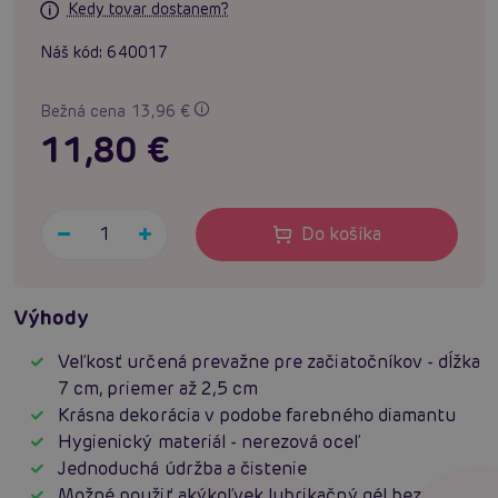
Kedy tovar dostanem?
Náš kód:
640017
Bežná cena 13,96 €
11,80 €
Do košíka
Výhody
Veľkosť určená prevažne pre začiatočníkov - dĺžka
7 cm, priemer až 2,5 cm
Krásna dekorácia v podobe farebného diamantu
Hygienický materiál - nerezová oceľ
Jednoduchá údržba a čistenie
Možné použiť akýkoľvek lubrikačný gél bez