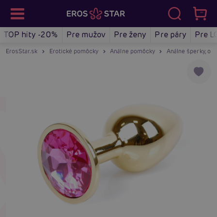
TOP hity -20%
Pre mužov
Pre ženy
Pre páry
Pre L
ErosStar.sk
Erotické pomôcky
Análne pomôcky
Análne šperky, oz