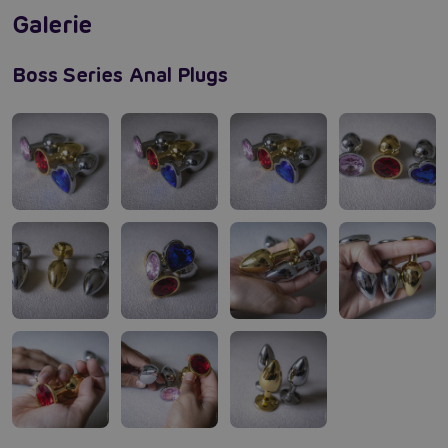
materiál je vyleštený až sa doslova blyští.
Galerie
Údržba a čistenie
Boss Series Anal Plugs
Celé telo je z nerezovej ocele, ktorá sa veľmi
jednoducho udržiava čistá a ako nová. Napomáha
udržiavať hračku v perfektnom stave po stránke
životnosti i hygieny. K základnému umytie stačí teplá
voda s mydlom. K poriadnemu ošetrenie a zbavenie sa
všetkých nečistôt je odporúčané použiť čistič na
erotické hračky.
Lubrikácia
S análnym kolíkom Boss Series Jewellery sa nemusíš báť
použiť akýkoľvek lubrikačný gél. Ako vodné gély, tak
silikónové si perfektne rozumie s oceľovým telom. Stačí
si vybrať svoj obľúbený a užívať si hodiny uspokojenie.
Recenzie Boss Series análnych kolíkov
diamant - Ako skvelé sú?