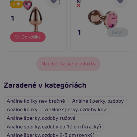
(Rose Gold / Medium)
Shine Small (Quartz)
Skladom
5
Dočasne vypredané
15,80 €
11,80 €
Detail
Do košíka
Načítať ďalšie produkty
Zaradené v kategóriách
Análne kolíky nevibračné
Análne šperky, ozdoby
Análne kolíky
Análne šperky, ozdoby kov
Análne šperky, ozdoby ružová
Análne šperky, ozdoby do 10 cm (krátký)
Análne šperky, ozdoby 2-3 cm (tenký)