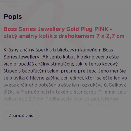
Popis
Boss Series Jewellery Gold Plug PINK -
zlatý análny kolík s drahokamom 7 x 2,7 cm
Krásny análny šperk s trblietavým kameňom Boss
Series Jewellery . Ak tento kabátik pekné veci a ešte
viac propadáš análny stimulácie, tak je tento kovový
štipec s bacuľatým telom presne pre teba. Jeho menšie
telo uvítajú hlavne začínajúci jedinci, ktorí sa ešte len vo
svete análneho potešenia ešte len rozkukávajú. Celková
dĺžka je 7 cm, čo patrí k takému štandardu. Priemer tela
kolíka je až 2,7 cm. Podlhovastý tvar so zaguľatenou
špičkou sa veľmi jednoducho zavádza. Bacuľaté telo ťa
bude príjemne dráždiť a dovedie ťa k vysnívanému
Zobraziť viac
orgazmu z análny stimulácie. Ultra hladký povrch
príjemne ohromí svojím pocitom pri penetrácii. Použitý