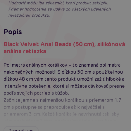
Hodnotiť môžu iba zákazníci, ktorí produkt zakúpili.
Priemer hodnotenia sa udáva zo všetkých udelených
hviezdičiek produktu.
Popis
Black Velvet Anal Beads (50 cm), silikónová
análna retiazka
Pol metra análnych korálikov – to znamená pol metra
nekonečných možností! S dĺžkou 50 cm a použiteľnou
dĺžkou 48 cm vám tento produkt umožní zažiť hlboké a
intenzívne potešenie, ktoré si môžete dávkovať presne
podľa svojich potrieb a túžob.
Začnite jemne s najmenšou korálkou s priemerom 1,7
cm a postupne sa prepracujte až k najväčšej s
priemerom 3 cm. Každá korálka je navrhnutá tak, aby
vám poskytla unikátny pocit stimulácie a vzrušenia.
Vďaka postupnému zväčšovaniu priemeru si môžete
Zobraziť viac