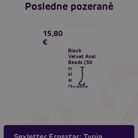
Posledne pozerané
15,80
€
Black
Velvet Anal
Beads (50
cm),
silikónová
análna
retiazka
Sexletter Erosstar: Tvoja