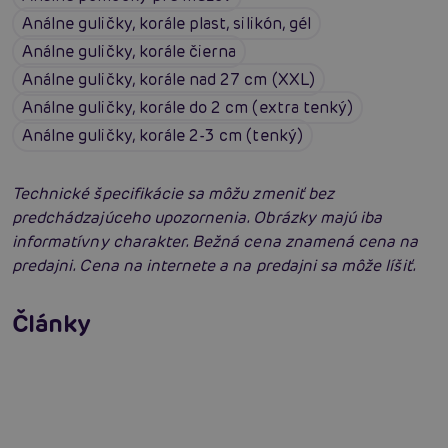
Análne guličky, korále plast, silikón, gél
Análne guličky, korále čierna
Análne guličky, korále nad 27 cm (XXL)
Análne guličky, korále do 2 cm (extra tenký)
Análne guličky, korále 2-3 cm (tenký)
Technické špecifikácie sa môžu zmeniť bez
predchádzajúceho upozornenia. Obrázky majú iba
informatívny charakter. Bežná cena znamená cena na
predajni. Cena na internete a na predajni sa môže líšiť.
Príprava na análny sex: Tipy krok za krokom
Články
Erotická inteligencia: Príručka Sexiómov
Čítať viacej
Čítať viacej