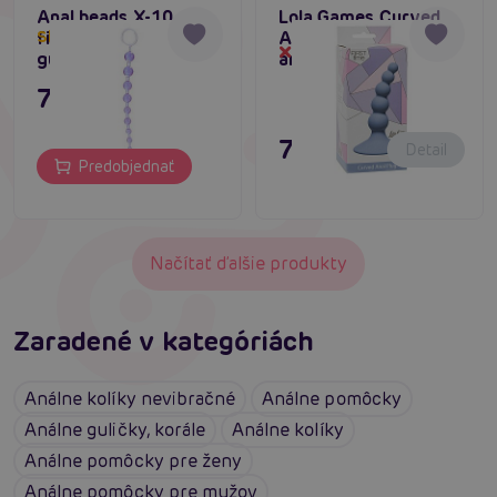
Anal beads X-10
Lola Games Curved
fialové - análne
Anal Plug (Blue),
Skladom do týždňa
Dočasne vypredané
guličky
análna stimulácia
7,80 €
7,80 €
Detail
Predobjednať
Načítať ďalšie produkty
Zaradené v kategóriách
Análne kolíky nevibračné
Análne pomôcky
Análne guličky, korále
Análne kolíky
Análne pomôcky pre ženy
Análne pomôcky pre mužov