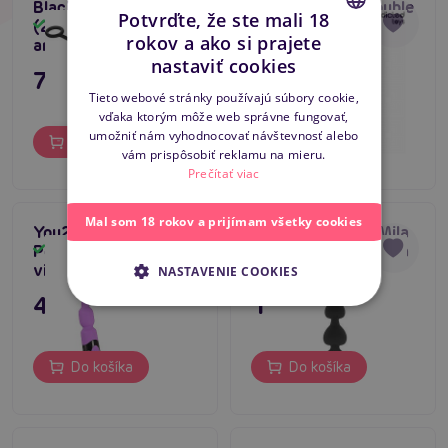
Black and Silver Korg
Addicted Toys Double
5
Potvrďte, že ste mali 18
(23 cm), silikónová
Anal Massager
Skladom
Skladom
rokov a ako si prajete
análna retiazka
Silicone (24 cm),
CZECH
nastaviť cookies
análny stimulátor
7,80 €
15,80 €
SLOVAK
Tieto webové stránky používajú súbory cookie,
vďaka ktorým môže web správne fungovať,
ENGLISH
umožniť nám vyhodnocovať návštevnosť alebo
Do košíka
Do košíka
vám prispôsobiť reklamu na mieru.
Prečítať viac
Mal som 18 rokov a prijímam všetky cookies
You2Toys High
Black and Silver Mila
Performance Beads,
(16,2 cm), silikónová
Skladom
Skladom
vibrátor s korálkami
análna retiazka
NASTAVENIE COOKIES
43,80 €
11,80 €
Do košíka
Do košíka