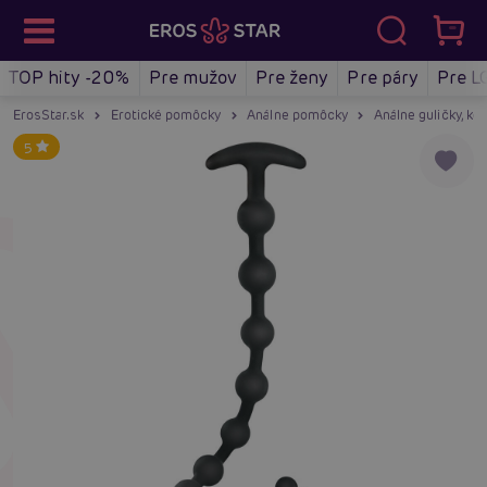
TOP hity -20%
Pre mužov
Pre ženy
Pre páry
Pre L
ErosStar.sk
Erotické pomôcky
Análne pomôcky
Análne guličky, kor
5