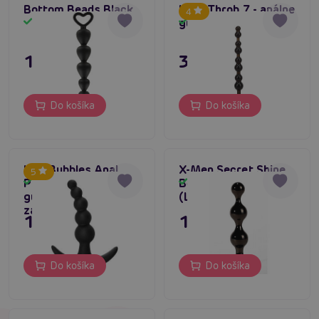
Bottom Beads Black
Love Throb 7 - análne
4
guličky
Skladom
Skladom
11,80 €
3,96 €
Do košíka
Do košíka
Lola Bubbles Anal
X-Men Secret Shine
5
Plug (Black), análne
Booty Call Gun
Skladom
Skladom
guličky pre
(Large)
začiatočníkov
11,80 €
17,96 €
Do košíka
Do košíka