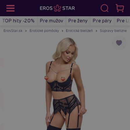
TOP hity -20%
Pre mužov
Pre ženy
Pre páry
Pre L
ErosStar.sk
Erotické pomôcky
Erotická bielizeň
Súpravy bielizne