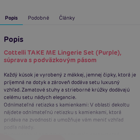
Popis
Podobné
Články
Popis
Cottelli TAKE ME Lingerie Set (Purple),
súprava s podväzkovým pásom
Každý kúsok je vyrobený z mäkkej, jemnej čipky, ktorá je
príjemná na dotyk a zároveň dodáva setu luxusný
vzhľad. Zamatové stuhy a strieborné krúžky dodávajú
celému setu nádych elegancie.
Odnímateľná retiazka s kamienkami: V oblasti dekoltu
nájdete odnímateľnú retiazku s kamienkami, ktorá
pridáva na zvodnosti a umožňuje vám meniť vzhľad
podľa nálady.
Podprsenka aj podväzkový pás majú nastaviteľné