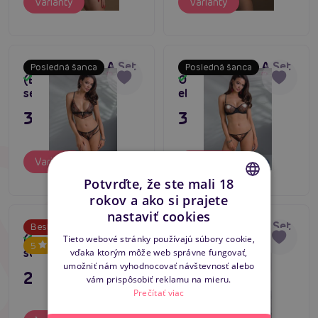
Varianty
Varianty
Casmir MIRELLA Set
Casmir MIRELLA Set
Posledná šanca
Posledná šanca
(Black), elegantný
Open Bra (Black),
Skladom
Skladom
set
elegantný set
39,80 €
39,80 €
Varianty
Varianty
Potvrďte, že ste mali 18
rokov a ako si prajete
CZECH
nastaviť cookies
Asaka Harness Set
Casmir AURELIA Set
Bestseller
Tip na darček
SLOVAK
(S/L), dámska
(Black)
Skladom
Skladom
Tieto webové stránky používajú súbory cookie,
5
4
súprava
vďaka ktorým môže web správne fungovať,
ENGLISH
umožniť nám vyhodnocovať návštevnosť alebo
27,80 €
35,80 €
vám prispôsobiť reklamu na mieru.
Prečítať viac