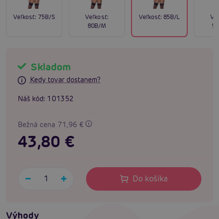
Veľkosť:
75B/S
Veľkosť:
Veľkosť:
85B/L
Ve
80B/M
90
Skladom
Kedy tovar dostanem?
Náš kód:
101352
Bežná cena 71,96 €
43,80 €
Do košíka
Výhody