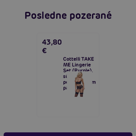
Posledne pozerané
43,80
€
Cottelli TAKE
ME Lingerie
Set (Purple),
súprava s
podväzkovým
pásom