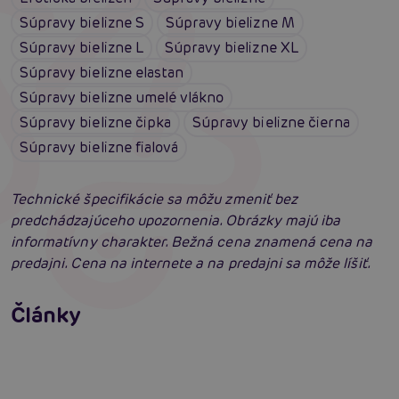
Súpravy bielizne S
Súpravy bielizne M
Súpravy bielizne L
Súpravy bielizne XL
Súpravy bielizne elastan
Súpravy bielizne umelé vlákno
Súpravy bielizne čipka
Súpravy bielizne čierna
Súpravy bielizne fialová
Technické špecifikácie sa môžu zmeniť bez
predchádzajúceho upozornenia. Obrázky majú iba
informatívny charakter. Bežná cena znamená cena na
predajni. Cena na internete a na predajni sa môže líšiť.
Erotické oblečenie: 100-krát iné a vždy
neodolateľne sexy
Články
Erotická inteligencia: Príručka Sexiómov
Čítať viacej
Čítať viacej