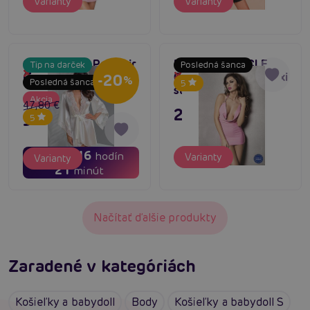
Varianty
Varianty
Casmir INOE Peignoir
Passion MIRACLE
Tip na darček
Posledná šanca
Dočasne vypredané
(Ecru)
CHEMISE ružové sexi
Dočasne vypredané
-20
%
Posledná šanca
5
šatôčky
Akcia
47,80 €
27,80 €
38,24 €
5
01
16
dní
hodín
Varianty
Varianty
21
minút
Načítať ďalšie produkty
Zaradené v kategóriách
Košieľky a babydoll
Body
Košieľky a babydoll S