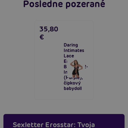
Posledne pozerané
35,80
€
Daring
Intimates
Lace
Embrace
Babydoll 2-
In-1 Set
(Purple),
čipkový
babydoll
Sexletter Erosstar: Tvoja