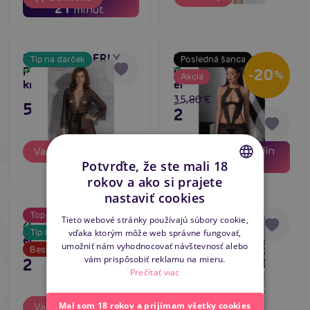
21
minút
Passion AMBERLY
Passion YONA
Tip na darček
Posledná šanca
Skladom
Peignoir (Black),
Chemise, čierna
Skladom
-20
%
Akcia
krásny župan pre ňu
erotická košieľka
35,80 €
59,80 €
28,64 €
01
16
dní
hodín
Varianty
Varianty
21
minút
Potvrďte, že ste mali 18
rokov a ako si prajete
CZECH
nastaviť cookies
SLOVAK
Casmir KEA Chemise
Avanua DONNA
Top produkt
5
Tieto webové stránky používajú súbory cookie,
(Black), priehľadná
Chemise (Black)
Skladom
Skladom
Tip na darček
vďaka ktorým môže web správne fungovať,
ENGLISH
erotická košieľka
umožniť nám vyhodnocovať návštevnosť alebo
Bestseller
vám prispôsobiť reklamu na mieru.
23,80 €
31,80 €
Prečítať viac
Mal som 18 rokov a prijímam všetky cookies
Varianty
Varianty