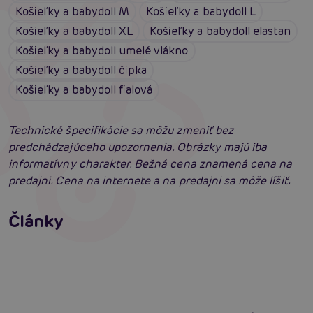
Košieľky a babydoll M
Košieľky a babydoll L
Košieľky a babydoll XL
Košieľky a babydoll elastan
Košieľky a babydoll umelé vlákno
Košieľky a babydoll čipka
Košieľky a babydoll fialová
Technické špecifikácie sa môžu zmeniť bez
predchádzajúceho upozornenia. Obrázky majú iba
informatívny charakter. Bežná cena znamená cena na
predajni. Cena na internete a na predajni sa môže líšiť.
Erotické oblečenie: 100-krát iné a vždy
neodolateľne sexy
Články
Erotická inteligencia: Príručka Sexiómov
Čítať viacej
Čítať viacej