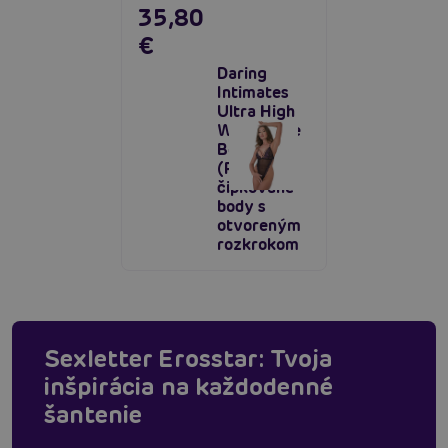
35,80
€
Daring
Intimates
Ultra High
Waist Lace
Bodysuit
(Purple),
čipkované
body s
otvoreným
rozkrokom
Sexletter Erosstar: Tvoja
inšpirácia na každodenné
šantenie