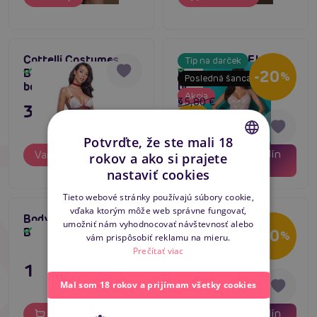
Cottelli Costumes
Avanua PAMELA
Tip na darček
Skladom
Body Plaid, kostým
Body (Pink), sexi
Skladom
-20
%
Posledná šanca
body s podväzkami
body s vysokými
Akcia
bokmi
35,80 €
35,80 €
28,64 €
5
Potvrďte, že ste mali 18
03
08
dní
hodín
Varianty
rokov a ako si prajete
Varianty
CZECH
05
minút
nastaviť cookies
SLOVAK
Tieto webové stránky používajú súbory cookie,
vďaka ktorým môže web správne fungovať,
ENGLISH
Bodystocking Passion
Penthouse
Novinka
umožniť nám vyhodnocovať návštevnosť alebo
Skladom
BS035 biely
Scandalous (White),
Skladom
-20
%
vám prispôsobiť reklamu na mieru.
Akcia
sieťované body
Prečítať viac
11,80 €
11,80 €
9,44 €
Mal som 18 rokov a prijímam všetky cookies
03
08
dní
hodín
Do košíka
Do košíka