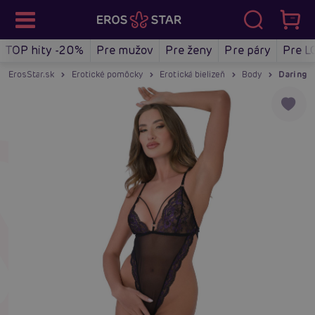
TOP hity -20%
Pre mužov
Pre ženy
Pre páry
Pre L
ErosStar.sk
Erotické pomôcky
Erotická bielizeň
Body
Daring I