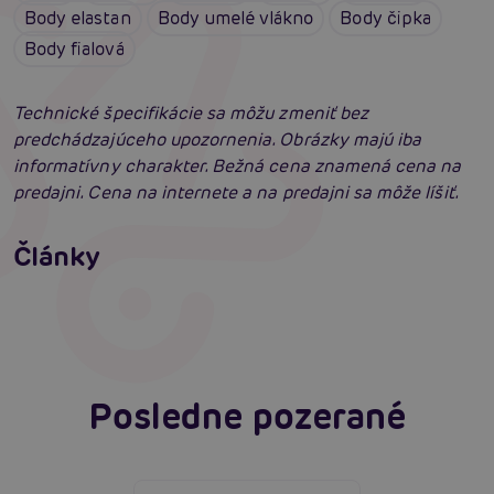
Body elastan
Body umelé vlákno
Body čipka
Body fialová
Technické špecifikácie sa môžu zmeniť bez
predchádzajúceho upozornenia. Obrázky majú iba
informatívny charakter. Bežná cena znamená cena na
predajni. Cena na internete a na predajni sa môže líšiť.
Erotické oblečenie: 100-krát iné a vždy
neodolateľne sexy
Články
Erotická inteligencia: Príručka Sexiómov
Čítať viacej
Čítať viacej
Posledne pozerané