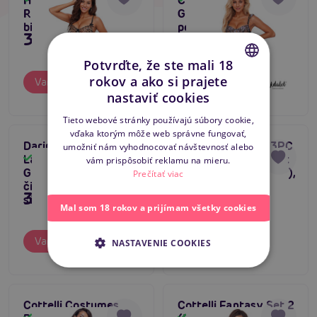
Helena Set with Leg
Caroline Set with
Rings, leopardí set
Garter, zvodný set s
bielizne
podväzkami
35,80 €
35,80 €
Potvrďte, že ste mali 18
rokov a ako si prajete
Varianty
Varianty
CZECH
nastaviť cookies
SLOVAK
Tieto webové stránky používajú súbory cookie,
vďaka ktorým môže web správne fungovať,
ENGLISH
Daring Intimates 3PC
Daring Intimates 3PC
umožniť nám vyhodnocovať návštevnosť alebo
Lace Bra, Panty &
Peek-A-Boo Bow Set
Skladom
Skladom
vám prispôsobiť reklamu na mieru.
Garter Set (Purple),
Open Crotch (Purple),
Prečítať viac
čipková 3-dielna
čipková súprava s
39,80 €
39,80 €
súprava
podväzkami
Mal som 18 rokov a prijímam všetky cookies
Varianty
Varianty
NASTAVENIE COOKIES
Cottelli Costumes
Cottelli Fantasy Set 2