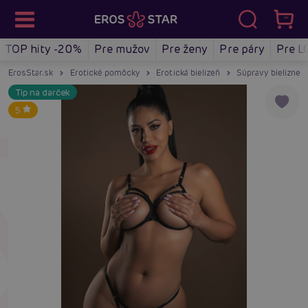
TOP hity -20%
Pre mužov
Pre ženy
Pre páry
Pre L
ErosStar.sk
Erotické pomôcky
Erotická bielizeň
Súpravy bielizne
Tip na darček
5