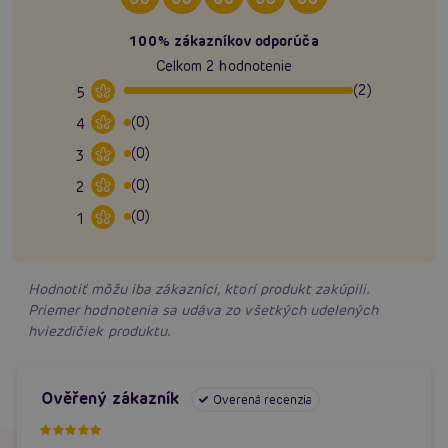
100% zákazníkov odporúča
Celkom 2 hodnotenie
(2)
5
(0)
4
(0)
3
(0)
2
(0)
1
Hodnotiť môžu iba zákazníci, ktorí produkt zakúpili.
Priemer hodnotenia sa udáva zo všetkých udelených
hviezdičiek produktu.
Ověřený zákazník
Overená recenzia