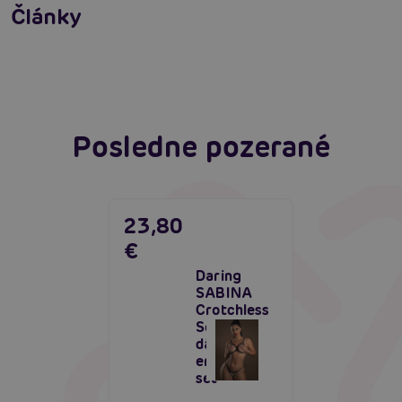
neodolateľne sexy
Články
Erotická inteligencia: Príručka Sexiómov
Čítať viacej
Čítať viacej
Posledne pozerané
23,80
€
Daring
SABINA
Crotchless
Set,
dámsky
erotický
set