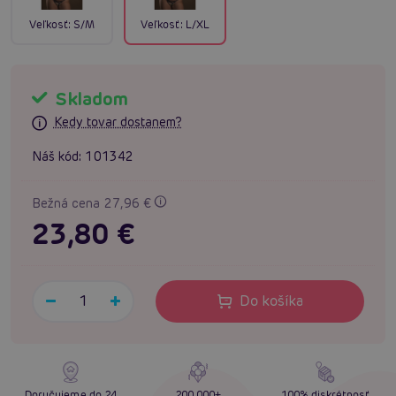
Veľkosť:
S/M
Veľkosť:
L/XL
Skladom
Kedy tovar dostanem?
Náš kód:
101342
Bežná cena 27,96 €
23,80 €
Do košíka
Doručujeme do 24
200 000+
100% diskrétnosť