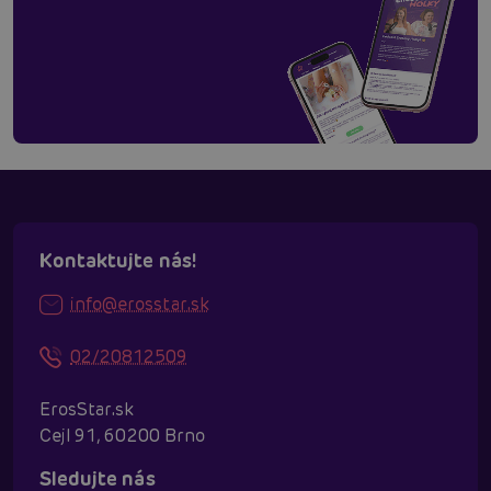
Kontaktujte nás!
info@erosstar.sk
02/20812509
ErosStar.sk
Cejl 91, 60200 Brno
Sledujte nás