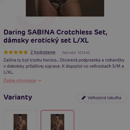
Daring SABINA Crotchless Set,
dámsky erotický set L/XL
2 hodnotenie
Náš kód:
101342
Začína tu byť trochu horúco... Otvorená podprsenka a nohavičky
v diabolsky príťažlivej súprave. K dispozícii vo veľkostiach S/M a
L/XL.
Ďalšie informácie
Varianty
Veľkostná tabuľka