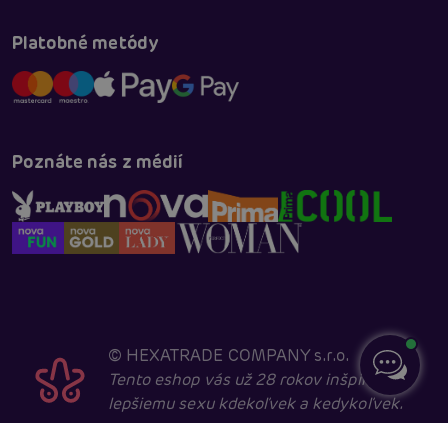
Platobné metódy
Poznáte nás z médií
©
HEXATRADE COMPANY s.r.o.
Tento eshop vás už 28 rokov inšpiruje k
lepšiemu sexu kdekoľvek a kedykoľvek.