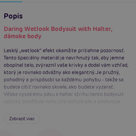
Popis
Daring Wetlook Bodysuit with Halter,
dámske body
Lesklý „wetlook“ efekt okamžite pritiahne pozornosť.
Tento špeciálny materiál je navrhnutý tak, aby jemne
obopínal telo, zvýraznil vaše krivky a dodal vám vzhľad,
ktorý je rovnako odvážny ako elegantný. Je pružný,
pohodlný a prispôsobí sa každému pohybu - takže sa
budete cítiť rovnako skvele, ako budete vyzerať.
Vďaka vysokému pásu a halter strihu tento bodysuit
opticky predlžuje nohy, zvýrazňuje pás a poskytuje
dokonalú oporu. Nastaviteľné zaväzovanie na krku
zaisťuje, že si body prispôsobíte presne podľa svojich
Zobraziť viac
potrieb – či už ste drobná, alebo máte plnšie tvary,
tento kúsok vám padne ako uliaty.