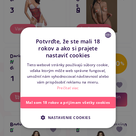
s otvoreným
35,80 €
9,96 €
rozkrokom
Varianty
Do košíka
Potvrďte, že ste mali 18
rokov a ako si prajete
CZECH
nastaviť cookies
Daring Ultra Sexy
Zmyselné dámske
Tip na darček
Skladom
SLOVAK
Mesh Bodysuit,
body Passion Meggy
Skladom
-20
%
Posledná šanca
Tieto webové stránky používajú súbory cookie,
dámske body
Body čierne
vďaka ktorým môže web správne fungovať,
ENGLISH
Akcia
27,80 €
umožniť nám vyhodnocovať návštevnosť alebo
11,80 €
22,24 €
vám prispôsobiť reklamu na mieru.
Prečítať viac
01
13
dní
hodín
Do košíka
Varianty
47
minút
Mal som 18 rokov a prijímam všetky cookies
NASTAVENIE COOKIES
Bodystocking Passion
Bodystocking Passion
BS035 biely
BS035 čierna
Skladom
Skladom