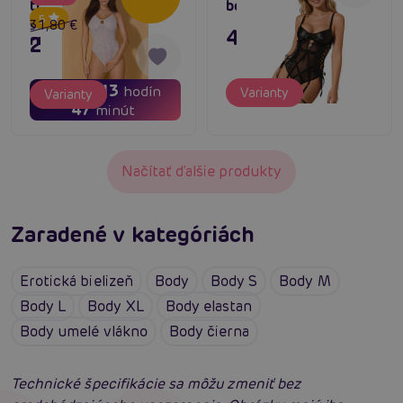
transparentné body s
body s podväzkami
5
otvoreným
31,80 €
43,80 €
rozkrokom
25,44 €
01
13
dní
hodín
Varianty
Varianty
47
minút
Načítať ďalšie produkty
Zaradené v kategóriách
Erotická bielizeň
Body
Body S
Body M
Body L
Body XL
Body elastan
Body umelé vlákno
Body čierna
Technické špecifikácie sa môžu zmeniť bez