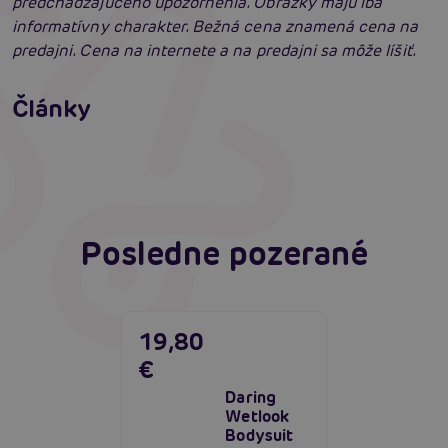
predchádzajúceho upozornenia. Obrázky majú iba
informatívny charakter. Bežná cena znamená cena na
predajni. Cena na internete a na predajni sa môže líšiť.
Erotické oblečenie: 100-krát iné a vždy
neodolateľne sexy
Články
Erotická inteligencia: Príručka Sexiómov
Čítať viacej
Čítať viacej
Posledne pozerané
19,80
€
Daring
Wetlook
Bodysuit