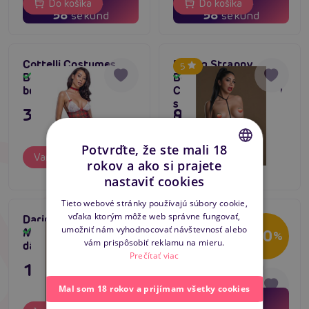
11
11
minút
minút
Do košíka
Do košíka
57
57
sekúnd
sekúnd
Cottelli Costumes
Daring Strappy
5
Body Plaid, kostým
Bodysuit Open
Skladom
Skladom
body s podväzkami
Crotch, dámske body
s otvoreným
35,80 €
9,96 €
rozkrokom
Potvrďte, že ste mali 18
Varianty
Do košíka
rokov a ako si prajete
CZECH
nastaviť cookies
SLOVAK
Tieto webové stránky používajú súbory cookie,
vďaka ktorým môže web správne fungovať,
ENGLISH
Daring Ultra Sexy
Zmyselné dámske
Tip na darček
umožniť nám vyhodnocovať návštevnosť alebo
Skladom
Mesh Bodysuit,
body Passion Meggy
Skladom
-20
%
Posledná šanca
vám prispôsobiť reklamu na mieru.
dámske body
Body čierne
Akcia
Prečítať viac
27,80 €
11,80 €
22,24 €
Mal som 18 rokov a prijímam všetky cookies
18
hodín