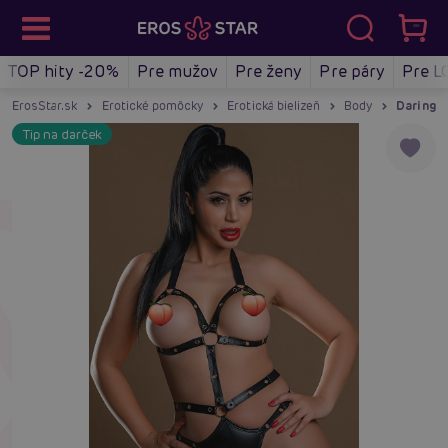
TOP hity -20%
Pre mužov
Pre ženy
Pre páry
Pre L
ErosStar.sk
Erotické pomôcky
Erotická bielizeň
Body
Daring W
Tip na darček