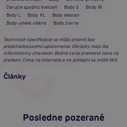
Darujte spodnú bielizeň
Body S
Body M
Body L
Body XL
Body elastan
Body umelé vlákno
Body čierna
Technické špecifikácie sa môžu zmeniť bez
predchádzajúceho upozornenia. Obrázky majú iba
informatívny charakter. Bežná cena znamená cena na
predajni. Cena na internete a na predajni sa môže líšiť.
Erotické oblečenie: 100-krát iné a vždy
neodolateľne sexy
Články
Erotická inteligencia: Príručka Sexiómov
Čítať viacej
Čítať viacej
Posledne pozerané