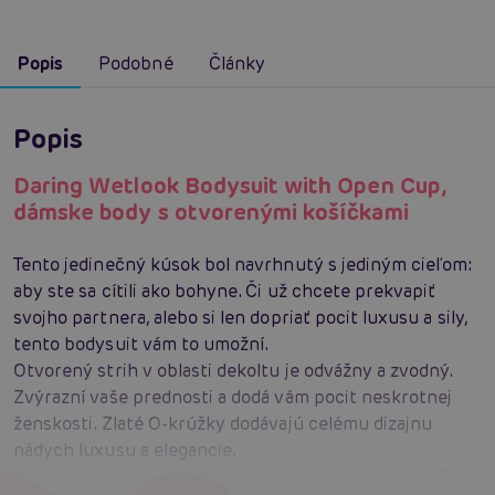
Popis
Podobné
Články
Popis
Daring Wetlook Bodysuit with Open Cup,
dámske body s otvorenými košíčkami
Tento jedinečný kúsok bol navrhnutý s jediným cieľom:
aby ste sa cítili ako bohyne. Či už chcete prekvapiť
svojho partnera, alebo si len dopriať pocit luxusu a sily,
tento bodysuit vám to umožní.
Otvorený strih v oblasti dekoltu je odvážny a zvodný.
Zvýrazní vaše prednosti a dodá vám pocit neskrotnej
ženskosti. Zlaté O-krúžky dodávajú celému dizajnu
nádych luxusu a elegancie.
Vysoko kvalitná wetlook látka je hladká, lesklá a pružná.