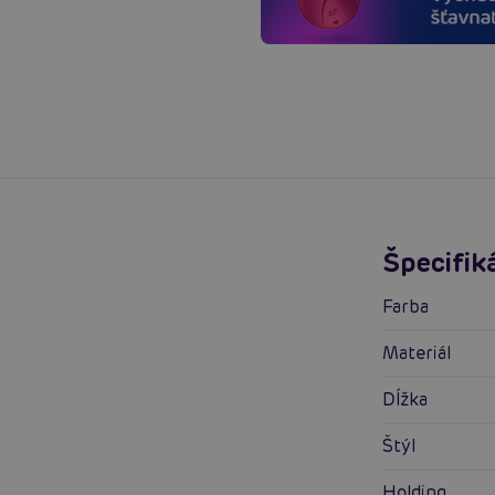
Špecifik
Farba
Materiál
Dĺžka
Štýl
Holding