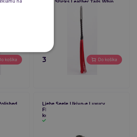
reklamu na
r Tails
Devil Sticks Leather Tails Whip
 s
(Red), kožený bičík s pokarhaním
Skladom
31,80 €
o košíka
Do košíka
Polished
Liebe Seele Ukiyo-e Luxury
Flogger Whip (Red Rosy), sexy
kožený bičík s důtky
Skladom