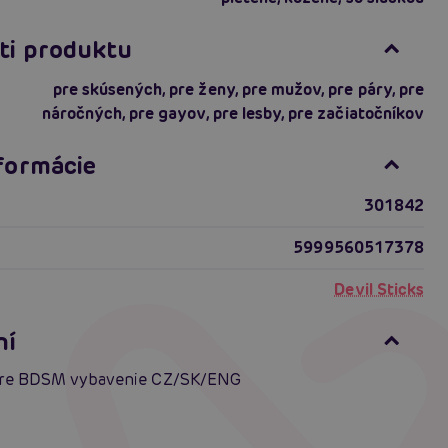
ti produktu
pre skúsených
,
pre ženy
,
pre mužov
,
pre páry
,
pre
náročných
,
pre gayov
,
pre lesby
,
pre začiatočníkov
nformácie
301842
5999560517378
Devil Sticks
ní
pre BDSM vybavenie CZ/SK/ENG