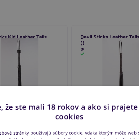
cks Kid Leather Tails
Devil Sticks Leather Tail
ack), kožený bičík s
(Black), kožený bičík s
ním
pokarhaním
m
Skladom
 €
31,80 €
Do košíka
D
, že ste mali 18 rokov a ako si prajete
cookies
ebové stránky používajú súbory cookie, vďaka ktorým môže web