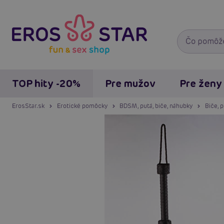
TOP hity -20%
Pre mužov
Pre ženy
ErosStar.sk
Erotické pomôcky
BDSM, putá, biče, náhubky
Biče, 