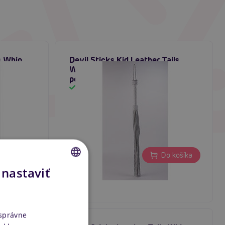
s Whip
Devil Sticks Kid Leather Tails
Whip (White), kožený bičík s
pokarhaním
Skladom
39,80 €
o košíka
Do košíka
 nastaviť
CZECH
SLOVAK
ENGLISH
 správne