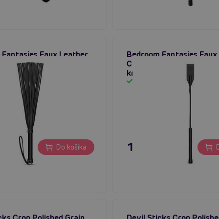
Fantasies Faux Leather
Bedroom Fantasies Faux
 sexy důtky
Crop Whip, sexy jazdecký
krátky
m
Skladom
 €
15,80 €
Do košíka
D
cks Crop Polished Grain
Devil Sticks Crop Polish