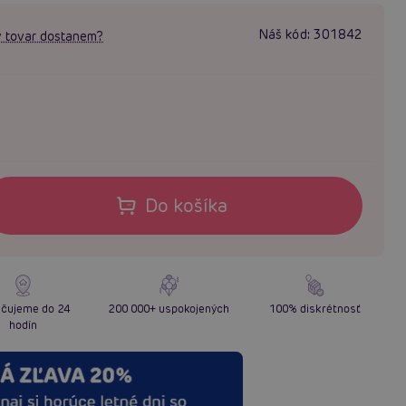
Náš kód:
301842
 tovar dostanem?
Do košíka
čujeme do 24
200 000+ uspokojených
100% diskrétnosť
hodín