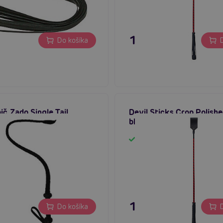
 €
11,80 €
Do košíka
D
ič Zado Single Tail
Devil Sticks Crop Polish
Whip
black/red, kožený bič
m
Skladom
 €
11,80 €
Do košíka
D