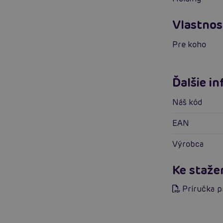
Vlastnos
Pre koho
Ďalšie i
Náš kód
EAN
Výrobca
Ke staže
Príručka 