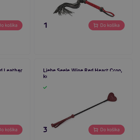
159,80 €
o košíka
Do košíka
ed Leather
Liebe Seele Wine Red Heart Crop,
kožený bičík v tvare srdca
Skladom
39,80 €
o košíka
Do košíka