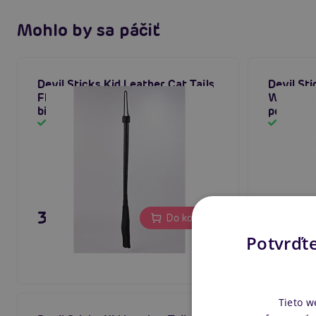
Mohlo by sa páčiť
Devil Sticks Kid Leather Cat Tails
Devil Sti
Flogger (Black), kožený bdsm
Whip (Bl
bičík
pokarha
Skladom
Sklado
35,80 €
39,80
Do košíka
Potvrďte
Tieto w