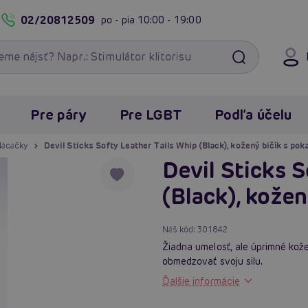
02/20812509
po - pia
10:00 - 19:00
Pre páry
Pre LGBT
Podľa účelu
plácačky
Devil Sticks Softy Leather Tails Whip (Black), kožený bičík s po
Devil Sticks 
(Black), kože
Náš kód:
301842
Žiadna umelosť, ale úprimné kože
obmedzovať svoju silu.
Ďalšie informácie