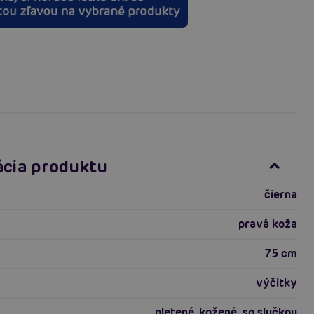
ácia produktu
čierna
pravá koža
75 cm
výčitky
pletené, kožené, so slučkou