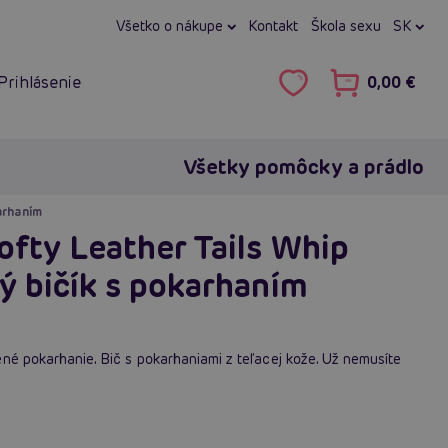
Všetko o nákupe
Kontakt
Škola sexu
SK
Prihlásenie
0,00 €
Všetky pomôcky a prádlo
karhaním
Softy Leather Tails Whip
ný bičík s pokarhaním
né pokarhanie. Bič s pokarhaniami z teľacej kože. Už nemusíte