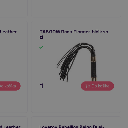
 Leather
TABOOM Dona Flogger, bičík so
 bičík
zlatými doplnkami
Skladom
19,80 €
o košíka
Do košíka
ed Leather
Lovetoy Rebellion Reign Dual-