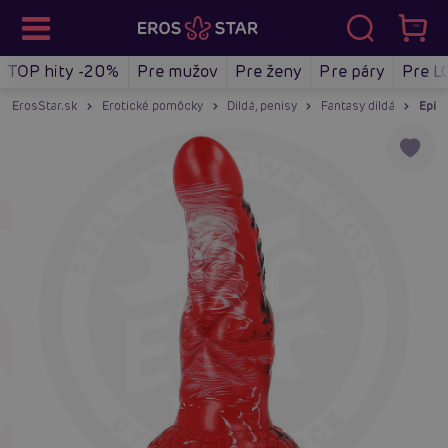
TOP hity -20%
Pre mužov
Pre ženy
Pre páry
Pre L
ErosStar.sk
Erotické pomôcky
Dildá, penisy
Fantasy dildá
Epic 