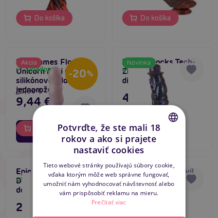
Do košíka
Do košíka
Lola Games Flow
Beasty Cocks Tech-
Akcia
Novinka
Skladom
Unicorn Mini (Light),
Zilla Bang, jašteričí
Skladom
-20
%
silikónové dildo
dildo
jednorožca
11,80 €
47,80 €
9,44 €
02
16
Potvrďte, že ste mali 18
dní
hodín
Do košíka
Do košíka
55
minút
rokov a ako si prajete
CZECH
nastaviť cookies
SLOVAK
Tieto webové stránky používajú súbory cookie,
Epic Lilith Dildo Evil
Epic Lilith Dildo Evil
vďaka ktorým môže web správne fungovať,
ENGLISH
Demon S, bájny
Demon M, bájny
Skladom
Skladom
umožniť nám vyhodnocovať návštevnosť alebo
démonický penis
démonický penis
vám prispôsobiť reklamu na mieru.
Prečítať viac
27,80 €
39,80 €