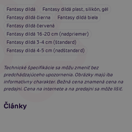
Fantasy dildá
Fantasy dildá plast, silikón, gél
Fantasy dildá čierna
Fantasy dildá biela
Fantasy dildá červená
Fantasy dildá 16-20 cm (nadpriemer)
Fantasy dildá 3-4 cm (štandard)
Fantasy dildá 4-5 cm (nadštandard)
Technické špecifikácie sa môžu zmeniť bez
predchádzajúceho upozornenia. Obrázky majú iba
informatívny charakter. Bežná cena znamená cena na
predajni. Cena na internete a na predajni sa môže líšiť.
Erotická inteligencia: Príručka Sexiómov
Swingers párty po prvýkrát: erotický raj plný
Články
extázy? Sprievodca, ktorý vám otvorí dvere!
Čítať viacej
Čítať viacej