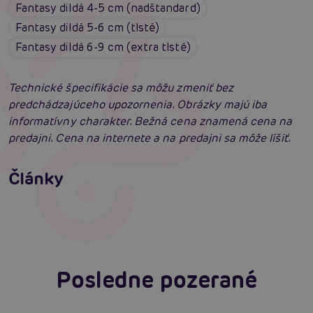
Fantasy dildá 4-5 cm (nadštandard)
Fantasy dildá 5-6 cm (tlsté)
Fantasy dildá 6-9 cm (extra tlsté)
Technické špecifikácie sa môžu zmeniť bez
predchádzajúceho upozornenia. Obrázky majú iba
informatívny charakter. Bežná cena znamená cena na
predajni. Cena na internete a na predajni sa môže líšiť.
Erotická inteligencia: Príručka Sexiómov
Swingers párty po prvýkrát: erotický raj plný
Články
extázy? Sprievodca, ktorý vám otvorí dvere!
Čítať viacej
Čítať viacej
Posledne pozerané