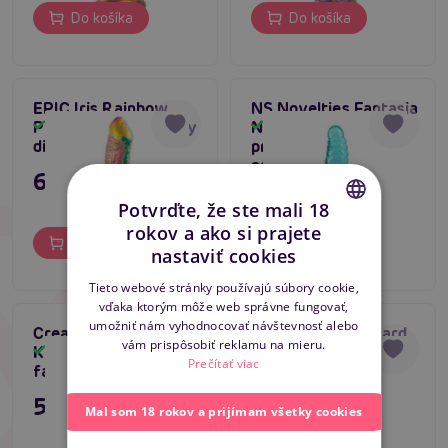
Do košíka
Do košíka
EPIC Iris Rainbow
NS Novelties Fantasia
Pleasure, pes fantasy
Nymph (Teal),
Skladom
Skladom
dildo
priehľadné dildo s
prísavkou
67,80 €
27,80 €
Potvrďte, že ste mali 18
rokov a ako si prajete
CZECH
Do košíka
Do košíka
nastaviť cookies
SLOVAK
Tieto webové stránky používajú súbory cookie,
vďaka ktorým môže web správne fungovať,
ENGLISH
umožniť nám vyhodnocovať návštevnosť alebo
Creature Cocks Hell
Beasty Cocks Lizard
vám prispôsobiť reklamu na mieru.
Kiss Twisted Tongues,
Peak, fantasy dildo
Skladom
Skladom
Prečítať viac
fantasy monster dildo
monštrá
59,80 €
39,80 €
Mal som 18 rokov a prijímam všetky cookies