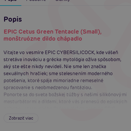
Popis
EPIC Cetus Green Tentacle (Small),
monštruózne dildo chápadlo
Vitajte vo vesmíre EPIC CYBERSILICOCK, kde vášeň
stretáva inováciu a grécka mytológia ožíva spôsobom,
aký ste ešte nikdy nevideli. Nie sme len značka
sexuálnych hračiek; sme stelesnením moderného
potešenia, ktoré spája mimoriadne remeselné
spracovanie s neobmedzenou fantáziou.
Ponorte sa do sveta božskej túžby s našimi silikónovými
masturbátormi a dildami, ktoré vás prenesú do epických
príbehov starovekého Grécka. Každý produkt EPIC
CYBERSILICOCK je starostlivo navrhnutý tak, aby
Zobraziť viac
ponúkol jedinečný zmyslový zážitok, využívajúci
najmodernejšiu silikónovú technológiu na zabezpečenie