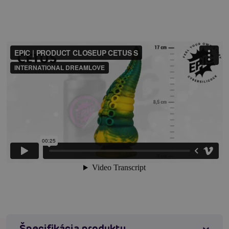
neprekonateľného pocitu jemnosti a realizmu.
Naša kolekcia čerpá inšpiráciu z mýtov a legiend gréckej
mytológie, kde bohovia a mýtické bytosti ožívajú v
podivných a šokujúcich formách. Naše designy vyzývajú
konvencie tradičného potešenia a pozývajú vás na
preskúmanie nových obzorov extázy.
Ale inovácia tým nekončí. Niektoré naše produkty majú
pokročilé funkcie, ako je diaľkové ovládanie, ktoré vám
umožnia prispôsobiť si vaše potešenie s
jednoduchosťou jedného dotyku. Predstavte si, že
môžete ovládať intenzitu a rytmus vašich pocitov
stlačením tlačidla, a vzdať sa potešenia s zručnosťou
boha.
A samozrejme, estetika je pre nás rovnako dôležitá.
Naše produkty sú dostupné v širokej škále odvážnych
farieb, ktoré prebúdzajú vaše zmysly, od zlatého lesku
slnka po tajomnú modrú Egejského mora. A naše tvary
sú rovnako pútavé ako príbehy gréckej mytológie, so
Špecifikácia produktu