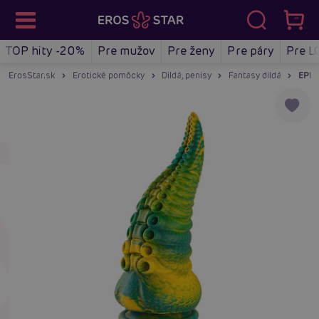
TOP hity -20%
Pre mužov
Pre ženy
Pre páry
Pre L
ErosStar.sk
Erotické pomôcky
Dildá, penisy
Fantasy dildá
EPIC