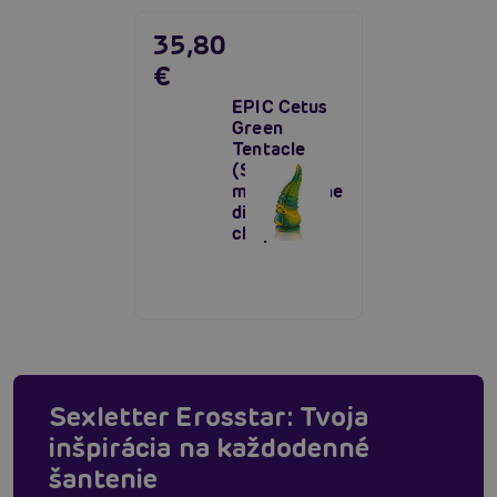
35,80
€
EPIC Cetus
Green
Tentacle
(Small),
monštruózne
dildo
chápadlo
Sexletter Erosstar: Tvoja
inšpirácia na každodenné
šantenie