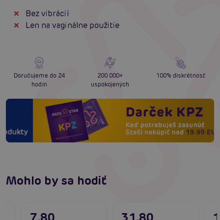
Bez vibrácií
Len na vaginálne použitie
Doručujeme do 24
200 000+
100% diskrétnosť
hodín
uspokojených
Mohlo by sa hodiť
7,80
31,80
1