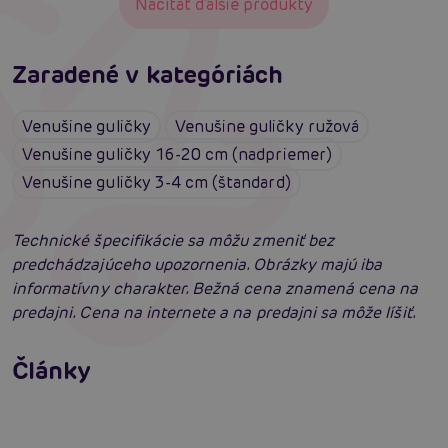
Načítať ďalšie produkty
Zaradené v kategóriách
Venušine guličky
Venušine guličky ružová
Venušine guličky 16-20 cm (nadpriemer)
Venušine guličky 3-4 cm (štandard)
Technické špecifikácie sa môžu zmeniť bez
predchádzajúceho upozornenia. Obrázky majú iba
informatívny charakter. Bežná cena znamená cena na
predajni. Cena na internete a na predajni sa môže líšiť.
Venušine guličky: Detailný radca výberom
Články
Erotická inteligencia: Príručka Sexiómov
Čítať viacej
Čítať viacej