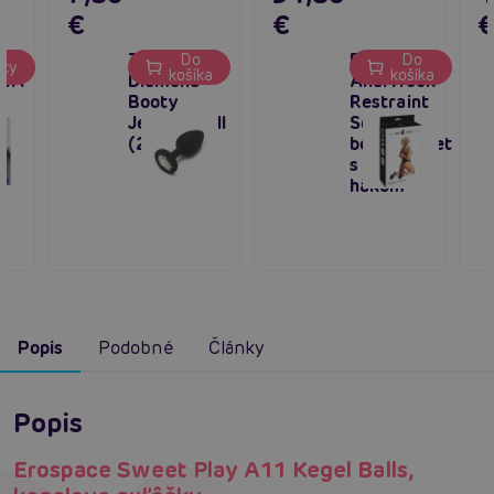
€
€
TOYJOY
Bad Kitty
Do
Do
nty
košíka
košíka
MA
Diamond
Anal Hook
Booty
Restraint
Jewel Small
Set,
(2,5 cm)
bondage set
s análnym
hákom
Popis
Podobné
Články
Popis
Erospace Sweet Play A11 Kegel Balls,