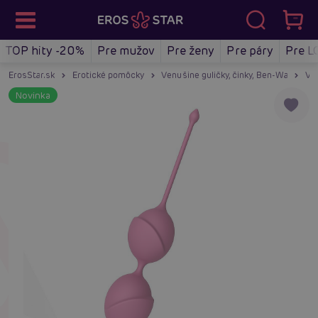
TOP hity -20%
Pre mužov
Pre ženy
Pre páry
Pre L
ErosStar.sk
Erotické pomôcky
Venušine guličky, činky, Ben-Wa
Ven
Novinka