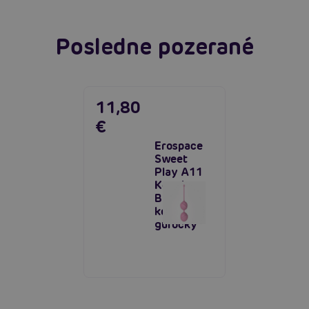
Posledne pozerané
11,80
€
Erospace
Sweet
Play A11
Kegel
Balls,
kegelove
guľôčky