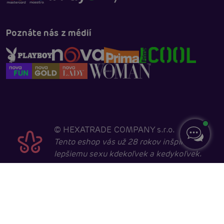
Poznáte nás z médií
©
HEXATRADE COMPANY s.r.o.
Tento eshop vás už 28 rokov inšpiruje k
lepšiemu sexu kdekoľvek a kedykoľvek.
Navštevovať ho môžu iba entity starší ako 18 rokov,
kvôli sexuálnej a erotické tematike. Core developed in
cooperation with
404.cz