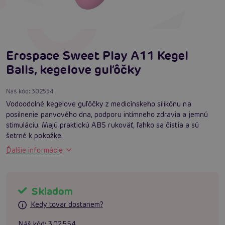
Erospace Sweet Play A11 Kegel
Balls, kegelove guľôčky
Náš kód:
302554
Vodoodolné kegelove guľôčky z medicínskeho silikónu na
posilnenie panvového dna, podporu intímneho zdravia a jemnú
stimuláciu. Majú praktickú ABS rukoväť, ľahko sa čistia a sú
šetrné k pokožke.
Ďalšie informácie
Skladom
Kedy tovar dostanem?
Náš kód:
302554