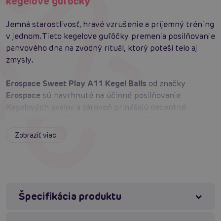
kegelove guľôčky
Jemná starostlivosť, hravé vzrušenie a príjemný tréning
v jednom. Tieto kegelove guľôčky premenia posilňovanie
panvového dna na zvodný rituál, ktorý poteší telo aj
zmysly.
Erospace Sweet Play A11 Kegel Balls
od značky
Erospace
sú navrhnuté na účinné posilňovanie
Kegelových svalov a zároveň prinášajú decentné
erotické pocity. Dvojica guľôčok pomáha pri
pravidelnom tréningu panvového dna, čo môže podporiť
Zobraziť viac
lepšiu kontrolu svalov, zdravie vaginálnej oblasti aj
prevenciu ťažkostí spojených s oslabeným svalstvom.
Posilnené intímne svaly navyše môžu zvýšiť citlivosť a
prehĺbiť intenzitu orgazmických vnemov. Povrch z
medicínskeho silikónu je hebký, hypoalergénny a šetrný
Špecifikácia produktu
k pokožke, takže sa príjemne nosí aj ľahko udržiava.
Praktická ABS rukoväť uľahčuje manipuláciu aj