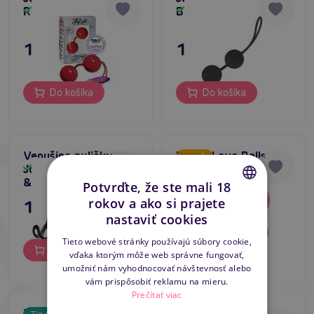
Red
Black
Skladom
Skladom
15,80 €
15,80 €
Do košíka
Do košíka
Venušine guličky
Funky Love Balls
4.5
Joyballs Secret Black
ružové
Skladom
Skladom
& Black
Potvrďte, že ste mali 18
rokov a ako si prajete
19,80 €
5,96 €
CZECH
nastaviť cookies
SLOVAK
Tieto webové stránky používajú súbory cookie,
Do košíka
Do košíka
vďaka ktorým môže web správne fungovať,
ENGLISH
umožniť nám vyhodnocovať návštevnosť alebo
vám prispôsobiť reklamu na mieru.
Prečítať viac
Záťažové guličky
Lola Games Love