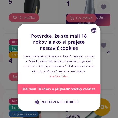
59,80 €
19,04 €
03
17
dní
hodín
Do košíka
Do košíka
24
minút
Potvrďte, že ste mali 18
Satisfyer Seal You
Ritual SHUSHU
rokov a ako si prajete
Top produkt
Top produkt
CZECH
Soon (Blue),
Cerise nabíjací
Skladom
Skladom
nastaviť cookies
Tip na darček
Tip na darček
stimulátor klitorisu
podtlakový stimulátor
SLOVAK
Zaujímavá cena
4.7
klitorisu
Tieto webové stránky používajú súbory cookie,
43,80 €
39,80 €
vďaka ktorým môže web správne fungovať,
Bestseller
ENGLISH
umožniť nám vyhodnocovať návštevnosť alebo
4.9
vám prispôsobiť reklamu na mieru.
Prečítať viac
Do košíka
Do košíka
Mal som 18 rokov a prijímam všetky cookies
Ritual SHUSHU Black
Womanizer Pro
Top produkt
Akcia
NASTAVENIE COOKIES
Skladom
nabíjací podtlakový
(Sage), pulzátor na
Skladom
-20
%
Tip na darček
stimulátor klitorisu
klitoris
Zaujímavá cena
59,80 €