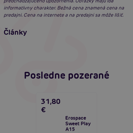
predchádzajúceho upozornenia. Obrázky majú iba
informatívny charakter. Bežná cena znamená cena na
predajni. Cena na internete a na predajni sa môže líšiť.
Satisfyer Pro G-Spot Rabbit: Neuveriteľné
výsledky?
Články
Ako vybrať ten správny womanizer?
Čítať viacej
Čítať viacej
Posledne pozerané
31,80
€
Erospace
Sweet Play
A15