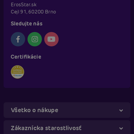
ErosStar.sk
Cejl 91, 60200 Brno
Sledujte nás
Certifikácie
Všetko o nákupe
Táňa - virtuálna asistentka
Online
Zákaznícka starostlivosť