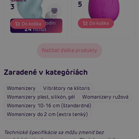
47,80 €
55,80 €
38,24 €
03
17
dní
hodín
Do košíka
Do košíka
24
minút
Načítať ďalšie produkty
Zaradené v kategóriách
Womanizery
Vibrátory na klitoris
Womanizery plast, silikón, gél
Womanizery ružová
Womanizery 10-16 cm (štandardné)
Womanizery do 2 cm (extra tenký)
Technické špecifikácie sa môžu zmeniť bez