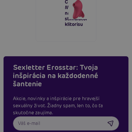
Clitoral
Massager,
nasávací
stimulátor
klitorisu
Sexletter Erosstar: Tvoja
inšpirácia na každodenné
šantenie
Akcie, novinky a inšpirácie pre hravejší
sexuálny život. Žiadny spam, len to, čo ťa
skutočne zaujíma.