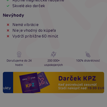
Rýchle magnetické nabíjanie
Skvelé ako darček
Nevýhody
Nemá vibrácie
Nie je vhodný do kúpeľa
Vydrží približne 60 minút
Doručujeme do 24
200 000+
100% diskrétnosť
hodín
uspokojených