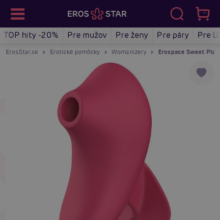
TOP hity -20%
Pre mužov
Pre ženy
Pre páry
Pre L
ErosStar.sk
Erotické pomôcky
Womanizery
Erospace Sweet Play A