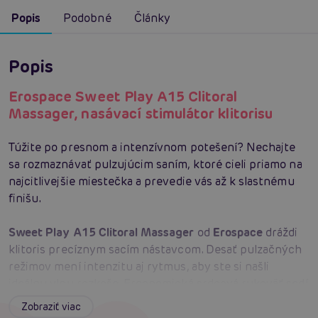
Popis
Podobné
Články
Popis
Erospace Sweet Play A15 Clitoral
Massager, nasávací stimulátor klitorisu
Túžite po presnom a intenzívnom potešení? Nechajte
sa rozmaznávať pulzujúcim saním, ktoré cieli priamo na
najcitlivejšie miestečka a prevedie vás až k slastnému
finišu.
Sweet Play A15 Clitoral Massager
od
Erospace
dráždi
klitoris precíznym sacím nástavcom. Desať pulzačných
režimov mení intenzitu aj rytmus, aby ste si našli
ideálnu vlnu rozkoše. Ergonomická srdcová rukoväť sedí
v dlani bezpečne a umožní úplnú kontrolu bez
Zobraziť viac
pošmyknutia. Tichá prevádzka do 50 dB zaistí