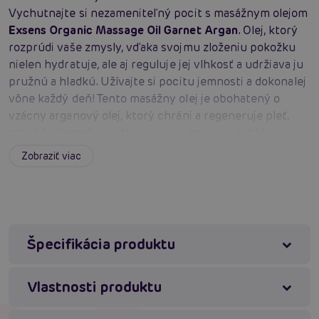
Vychutnajte si nezameniteľný pocit s masážnym olejom
Exsens Organic Massage Oil Garnet Argan
. Olej, ktorý
rozprúdi vaše zmysly, vďaka svojmu zloženiu pokožku
nielen hydratuje, ale aj reguluje jej vlhkosť a udržiava ju
pružnú a hladkú. Užívajte si pocitu jemnosti a dokonalej
vône každý deň! Tento masážny olej je obohatený o
vzácny arganový olej, ktorý chráni a regeneruje pleť,
zatiaľ čo kameň granát stimuluje zmysly a zaháňa
únavu. Je ideálny pre každodenné použitie a ľahko sa
Zobraziť viac
vstrebáva do pokožky.
Farba:
kameň granát
Materiál:
prírodné oleje
Absorbcia:
ľahký a rýchlo sa vstrebávajúci olej
Špecifikácia produktu
Vôňa:
božská a zmyselná
Zloženie:
100 % prírodný, 94 % organický
Vlastnosti produktu
Certifikácia:
Cosmos Organic certifikovaná
Ecocert Greenlife podľa štandardu COSMOS