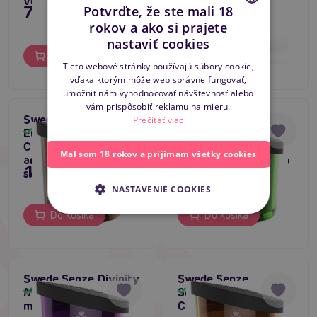
vôňou
7,16 €
7,80 €
Potvrďte, že ste mali 18
rokov a ako si prajete
CZECH
nastaviť cookies
Do košíka
Do košíka
SLOVAK
Tieto webové stránky používajú súbory cookie,
vďaka ktorým môže web správne fungovať,
ENGLISH
umožniť nám vyhodnocovať návštevnosť alebo
vám prispôsobiť reklamu na mieru.
Swede Senze
Swede Senze
Prečítať viac
Euphoria Massage
Arousing Massage
Skladom
Skladom
Candle (50 ml),
Candle (50 ml),
Mal som 18 rokov a prijímam všetky cookies
aromatická masážna
aromatická masážna
11,80 €
11,80 €
sviečka
sviečka
NASTAVENIE COOKIES
Do košíka
Do košíka
Swede Senze Divinity
Swede Senze
Massage Candle (50
Seduction Massage
Skladom
Skladom
ml), aromatická
Candle (50 ml),