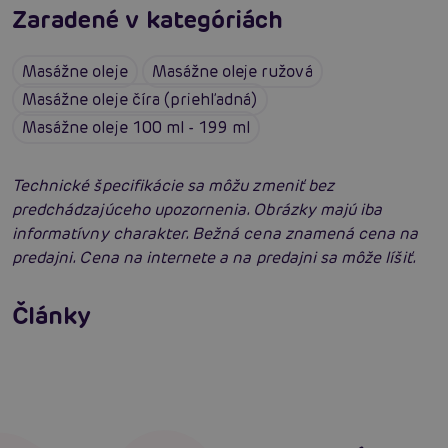
Zaradené v kategóriách
Masážne oleje
Masážne oleje ružová
Masážne oleje číra (priehľadná)
Masážne oleje 100 ml - 199 ml
Technické špecifikácie sa môžu zmeniť bez
predchádzajúceho upozornenia. Obrázky majú iba
informatívny charakter. Bežná cena znamená cena na
predajni. Cena na internete a na predajni sa môže líšiť.
Erotická masáž ako vzrušujúce predohra
Články
Erotická inteligencia: Príručka Sexiómov
Čítať viacej
Čítať viacej