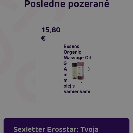
Posledne pozerané
15,80
€
Exsens
Organic
Massage Oil
Garnet
Argan (100
ml),
masážny
olej s
kamienkami
Sexletter Erosstar: Tvoja