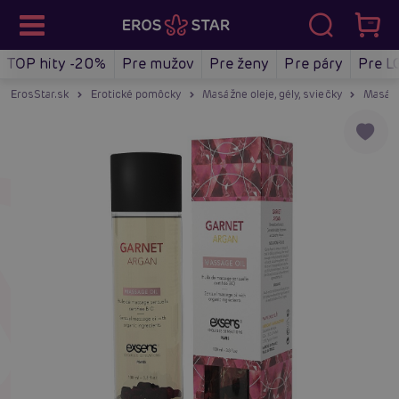
TOP hity -20%
Pre mužov
Pre ženy
Pre páry
Pre L
ErosStar.sk
Erotické pomôcky
Masážne oleje, gély, sviečky
Masážn