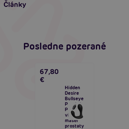
Príprava na análny sex: Tipy krok za krokom
Články
Masáž prostaty, poskytuje úľavu aj vzrušenie
Čítať viacej
Čítať viacej
Posledne pozerané
67,80
€
Hidden
Desire
Bullseye
Prostate
Plug,
vibračný
masér
prostaty