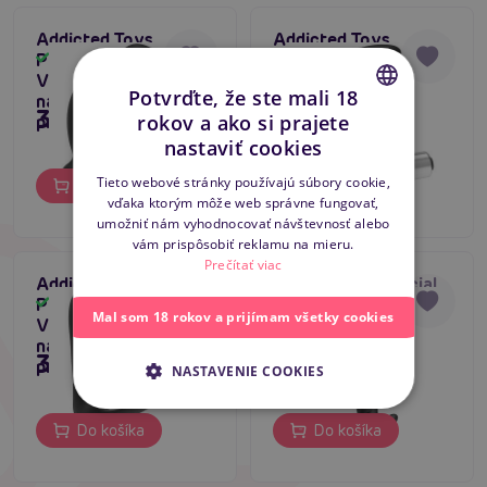
Addicted Toys
Addicted Toys
Prostate Anal
Prostate Anal
Skladom
Skladom
Vibrator #3 čierny
Vibrator #2 čierny
Potvrďte, že ste mali 18
nabíjací masér
nabíjací masér
35,80 €
35,80 €
rokov a ako si prajete
prostaty
prostaty
CZECH
nastaviť cookies
SLOVAK
Tieto webové stránky používajú súbory cookie,
Do košíka
Do košíka
vďaka ktorým môže web správne fungovať,
ENGLISH
umožniť nám vyhodnocovať návštevnosť alebo
vám prispôsobiť reklamu na mieru.
Prečítať viac
Addicted Toys
Pretty Love Special
Prostate Anal
Anal Massager
Skladom
Skladom
Mal som 18 rokov a prijímam všetky cookies
Vibrator # 1 čierny
nabíjací masér
35,80 €
31,80 €
prostaty
NASTAVENIE COOKIES
Do košíka
Do košíka