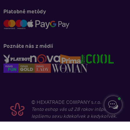
Platobné metódy
Poznáte nás z médií
©
HEXATRADE COMPANY s.r.o.
Tento eshop vás už 28 rokov inšpiruje k
lepšiemu sexu kdekoľvek a kedykoľvek.
Navštevovať ho môžu iba entity starší ako 18 rokov,