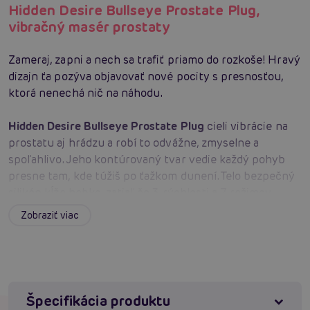
Hidden Desire Bullseye Prostate Plug,
vibračný masér prostaty
Zameraj, zapni a nech sa trafiť priamo do rozkoše! Hravý
dizajn ťa pozýva objavovať nové pocity s presnosťou,
ktorá nenechá nič na náhodu.
Hidden Desire Bullseye Prostate Plug
cieli vibrácie na
prostatu aj hrádzu a robí to odvážne, zmyselne a
spoľahlivo. Jeho kontúrovaný tvar vedie každý pohyb
presne tam, kde túžiš po ťažkom dunení. Telo bezpečný
silikón kĺže hebko, zatiaľ čo 3 rýchlosti a 7 režimov
(spolu 10) rozohrávajú škádlivú symfóniu. Bezdrôtový
Zobraziť viac
ovládač pridá vzrušenie na diaľku – pre sólo aj páry – a
ty si tak môžeš meniť vzory a intenzitu podľa nálady.
IPX7 vodoodolnosť je pozvánkou do sprchy či vane a
USB-C nabíjanie udrží pomôcku vždy pripravenú.
Hmotnosť 220 g dáva dôraz, ergonomické línie prinášajú
Špecifikácia produktu
pohodlie a rozmery 12,5 cm celkovej dĺžky a 10 cm