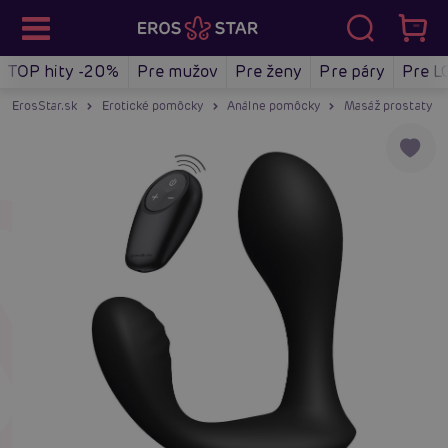
TOP hity -20%
Pre mužov
Pre ženy
Pre páry
Pre L
ErosStar.sk
Erotické pomôcky
Análne pomôcky
Masáž prostaty