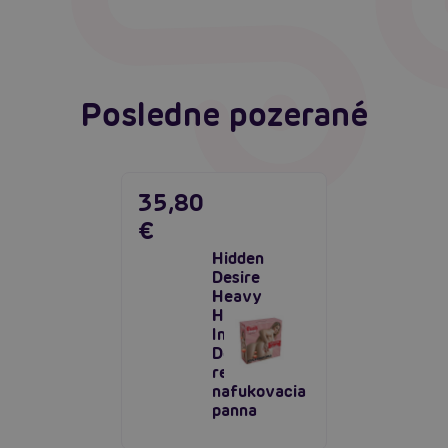
Čítať viacej
Posledne pozerané
35,80
€
Hidden
Desire
Heavy
Heather
Inflatable
Doll,
realistická
nafukovacia
panna