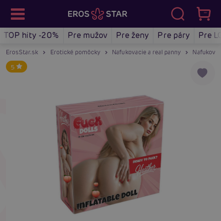
TOP hity -20%
Pre mužov
Pre ženy
Pre páry
Pre L
ErosStar.sk
Erotické pomôcky
Nafukovacie a real panny
Nafukovac
5