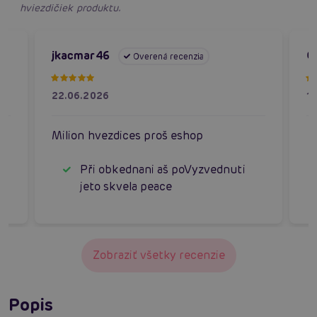
hviezdičiek produktu.
jkacmar46
O
Overená recenzia
22.06.2026
1
by
Milion hvezdices proš eshop
Při obkednani aš poVyzvednuti
jeto skvela peace
Zobraziť všetky recenzie
Popis