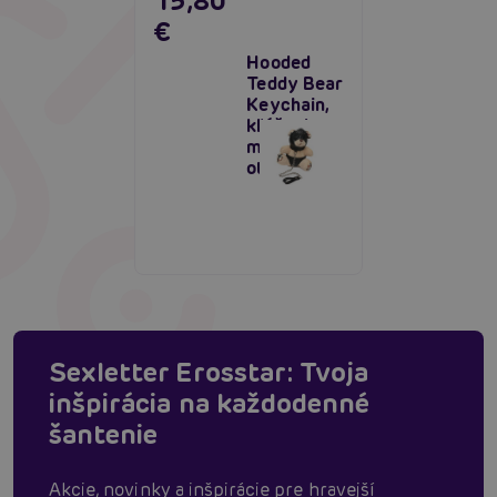
15,80
€
Hooded
Teddy Bear
Keychain,
kľúčenka
medvedík
otrok
Sexletter Erosstar: Tvoja
inšpirácia na každodenné
šantenie
Akcie, novinky a inšpirácie pre hravejší