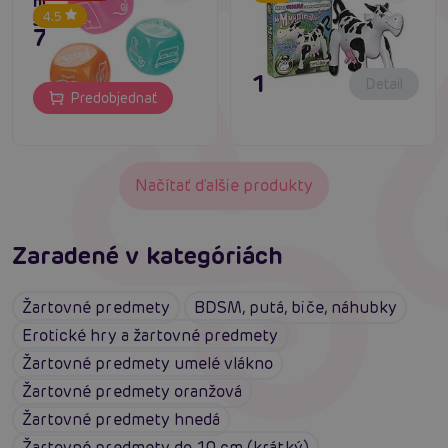
horúce kocky pre
4.5
sexy zážitky
7,80 €
19,80 €
Detail
Predobjednať
Načítať ďalšie produkty
Zaradené v kategóriách
Žartovné predmety
BDSM, putá, biče, náhubky
Erotické hry a žartovné predmety
Žartovné predmety umelé vlákno
Žartovné predmety oranžová
Žartovné predmety hnedá
Žartovné predmety do 10 cm (krátký)