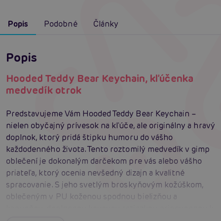
Popis
Podobné
Články
Popis
Hooded Teddy Bear Keychain, kľúčenka
medvedík otrok
Predstavujeme Vám Hooded Teddy Bear Keychain –
nielen obyčajný prívesok na kľúče, ale originálny a hravý
doplnok, ktorý pridá štipku humoru do vášho
každodenného života. Tento roztomilý medvedík v gimp
oblečení je dokonalým darčekom pre vás alebo vášho
priateľa, ktorý ocenia nevšedný dizajn a kvalitné
spracovanie. S jeho svetlým broskyňovým kožúškom,
oblečeným v PU koženou spodnou bielizňou a
kapucňou, doplnenou kovovou retiazkou pripevnenou k
obojku, sa Hooded Teddy Bear Keychain stane nielen