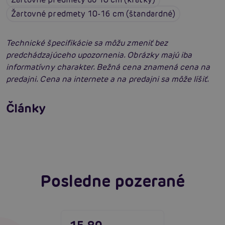
Žartovné predmety 10-16 cm (štandardné)
Technické špecifikácie sa môžu zmeniť bez
predchádzajúceho upozornenia. Obrázky majú iba
informatívny charakter. Bežná cena znamená cena na
predajni. Cena na internete a na predajni sa môže líšiť.
Erotická inteligencia: Príručka Sexiómov
Swingers párty po prvýkrát: erotický raj plný
Články
extázy? Sprievodca, ktorý vám otvorí dvere!
Čítať viacej
Čítať viacej
Posledne pozerané