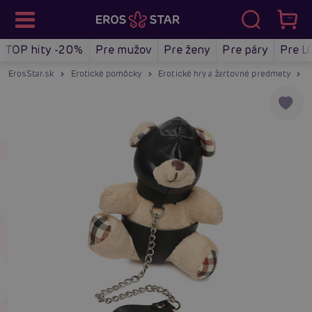
TOP hity -20%
Pre mužov
Pre ženy
Pre páry
Pre L
ErosStar.sk
Erotické pomôcky
Erotické hry a žartovné predmety
Ž