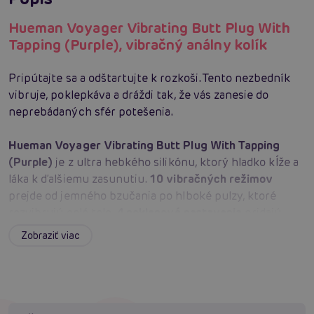
Hueman Voyager Vibrating Butt Plug With
Tapping (Purple), vibračný análny kolík
Pripútajte sa a odštartujte k rozkoši. Tento nezbedník
vibruje, poklepkáva a dráždi tak, že vás zanesie do
neprebádaných sfér potešenia.
Hueman Voyager Vibrating Butt Plug With Tapping
(Purple)
je z ultra hebkého silikónu, ktorý hladko kĺže a
láka k ďalšiemu zasunutiu.
10 vibračných režimov
prejde od jemného bzučania po hlboké pulzy, ktoré
rozvibrujú celé telo.
4 poklepové nastavenia
pridajú
rytmus – ťukajú, šteklia a gradujú napätie až do finiša.
Zobraziť viac
Jeho
ťažšia konštrukcia
drží na mieste pre skutočné
hands‑free
hrátky. S
diaľkovým ovládaním
odovzdáte
velenie partnerovi alebo si rozkoš ladíte jedným klikom
sami.
USB nabíjanie
doplní energiu rýchlo a jednoducho,
vždy pripravený na ďalšiu misiu.
Splashproof