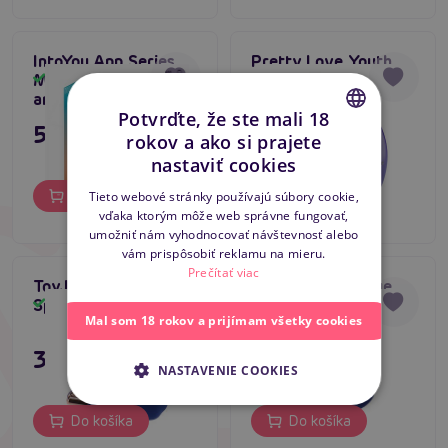
IntoYou App Series
Pretty Love Youth
Moxy Butt Plug,
(Purple), vibračný
Skladom
Skladom
análny rotačný kolík
análny kolík s
Potvrďte, že ste mali 18
ovládačom
51,80 €
27,80 €
rokov a ako si prajete
CZECH
nastaviť cookies
SLOVAK
Do košíka
Do košíka
Tieto webové stránky používajú súbory cookie,
vďaka ktorým môže web správne fungovať,
ENGLISH
umožniť nám vyhodnocovať návštevnosť alebo
vám prispôsobiť reklamu na mieru.
Prečítať viac
ToyJoy The Heroic P-
ToyJoy The Risque
Spot Buttplug (Blue)
Buttplug (Blue)
Skladom
Skladom
Mal som 18 rokov a prijímam všetky cookies
39,80 €
39,80 €
NASTAVENIE COOKIES
Do košíka
Do košíka