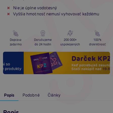
Nie je úplne vodotesný
Vyššia hmotnosť nemusí vyhovovať každému
Doprava
Doručujeme
200 000+
100%
zadarmo
do 24 hodín
uspokojených
diskrétnosť
Popis
Podobné
Články
Popis