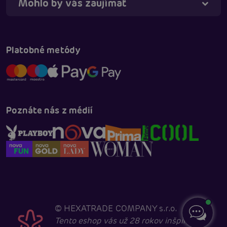
Mohlo by vás zaujímať
Platobné metódy
Poznáte nás z médií
©
HEXATRADE COMPANY s.r.o.
Tento eshop vás už 28 rokov inšpiruje k