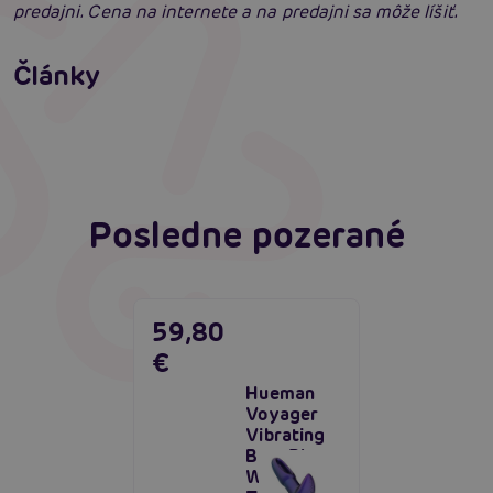
predajni. Cena na internete a na predajni sa môže líšiť.
Príprava na análny sex: Tipy krok za krokom
Články
Erotická inteligencia: Príručka Sexiómov
Čítať viacej
Čítať viacej
Posledne pozerané
59,80
€
Hueman
Voyager
Vibrating
Butt Plug
With