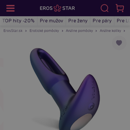
TOP hity -20%
Pre mužov
Pre ženy
Pre páry
Pre L
ErosStar.sk
Erotické pomôcky
Análne pomôcky
Análne kolíky
A