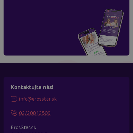
Kontaktujte nás!
info@erosstar.sk
02/20812509
ErosStar.sk