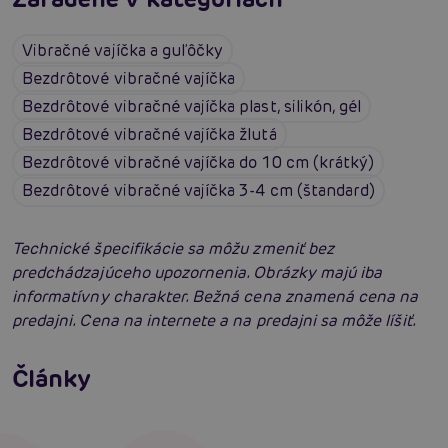
Vibračné vajíčka a guľôčky
Bezdrôtové vibračné vajíčka
Bezdrôtové vibračné vajíčka plast, silikón, gél
Bezdrôtové vibračné vajíčka žlutá
Bezdrôtové vibračné vajíčka do 10 cm (krátký)
Bezdrôtové vibračné vajíčka 3-4 cm (štandard)
Technické špecifikácie sa môžu zmeniť bez
predchádzajúceho upozornenia. Obrázky majú iba
informatívny charakter. Bežná cena znamená cena na
predajni. Cena na internete a na predajni sa môže líšiť.
Erotická inteligencia: Príručka Sexiómov
Swingers párty po prvýkrát: erotický raj plný
Články
extázy? Sprievodca, ktorý vám otvorí dvere!
Čítať viacej
Čítať viacej