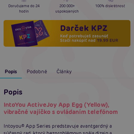
Doručujeme do 24
200 000+
100% diskrétnosť
hodín
uspokojených
Popis
Podobné
Články
Popis
IntoYou ActiveJoy App Egg (Yellow),
vibračné vajíčko s ovládaním telefónom
Intoyou® App Series predstavuje avantgardný a
súčasný rad, ktorý bezproblémovo spája dizajn a