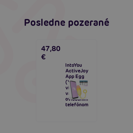
Posledne pozerané
47,80
€
IntoYou
ActiveJoy
App Egg
(Yellow),
vibračné
vajíčko s
ovládaním
telefónom