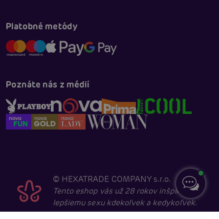
Platobné metódy
Poznáte nás z médií
©
HEXATRADE COMPANY s.r.o.
Tento eshop vás už 28 rokov inšpiruje k
lepšiemu sexu kdekoľvek a kedykoľvek.