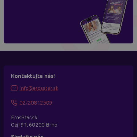
Kontaktujte nás!
info@erosstar.sk
02/20812509
ErosStar.sk
Cejl 91, 60200 Brno
Sledujte nás