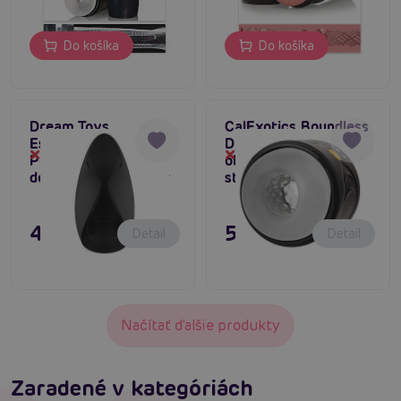
Do košíka
Do košíka
Dream Toys
CalExotics Boundless
Essentials Smooth
Dual Motor Stroker,
Dočasne vypredané
Dočasne vypredané
Power Stroker,
obojstranný
dobíjací masturbátor
stimulátor penisu
47,80 €
59,80 €
Detail
Detail
Načítať ďalšie produkty
Zaradené v kategóriách