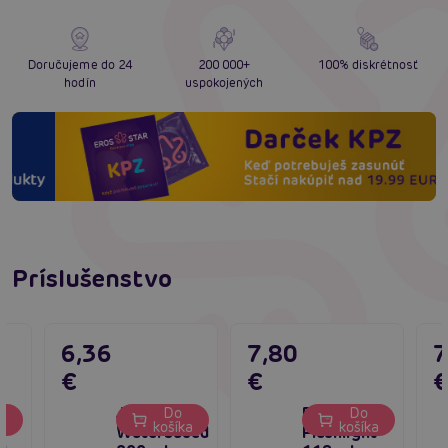
Doručujeme do 24
200 000+
100% diskrétnosť
hodín
uspokojených
Príslušenstvo
6,36
7,80
7
€
€
Just Glide
Púder na
Do
Do
ka
košíka
košíka
Waterbased
Fleshlight