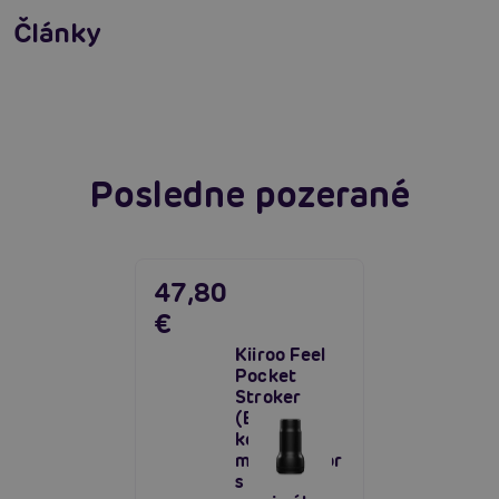
vedieť o masturbácii
Fleshlight Flight Commander: Zavedie ťa na
Články
miesta, kde si ešte nikdy nebol
Čítať viacej
Čítať viacej
Posledne pozerané
47,80
€
Kiiroo Feel
Pocket
Stroker
(Black),
kompaktný
masturbátor
s