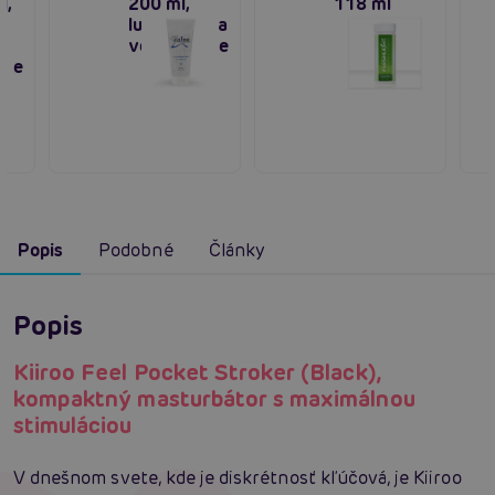
l,
200 ml,
118 ml
ný
lubrikant na
vodnej báze
áze
Popis
Podobné
Články
Popis
Kiiroo Feel Pocket Stroker (Black),
kompaktný masturbátor s maximálnou
stimuláciou
V dnešnom svete, kde je diskrétnosť kľúčová, je Kiiroo