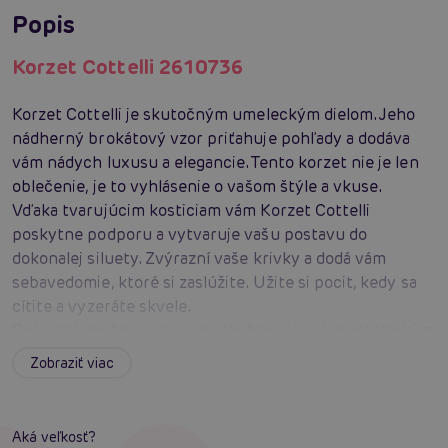
Popis
Korzet Cottelli 2610736
Korzet Cottelli je skutočným umeleckým dielom. Jeho
nádherný brokátový vzor priťahuje pohľady a dodáva
vám nádych luxusu a elegancie. Tento korzet nie je len
oblečenie, je to vyhlásenie o vašom štýle a vkuse.
Vďaka tvarujúcim kosticiam vám Korzet Cottelli
poskytne podporu a vytvaruje vašu postavu do
dokonalej siluety. Zvýrazní vaše krivky a dodá vám
sebavedomie, ktoré si zaslúžite. Užite si pocit, kedy sa
cítite a vyzeráte skvele.
Dekoratívne šnurovanie na chrbte nie je len estetickým
prvkom, ale aj praktickým riešením, ktoré vám umožní
Zobraziť viac
prispôsobiť korzet presne podľa vašich potrieb. Môžete
si ho utiahnuť alebo povoliť tak, aby vám perfektne
sedel a poskytoval maximálne pohodlie.
Aká veľkosť?