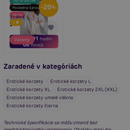
Casmir INOE Peignoir
Tip na darček
Dočasne vypredané
(Ecru)
-20
%
Posledná šanca
Akcia
47,80 €
38,24 €
5
03
01
dní
hodín
Varianty
08
minút
Zaradené v kategóriách
Erotické korzety
Erotické korzety L
Erotické korzety XL
Erotické korzety 2XL (XXL)
Erotické korzety umelé vlákno
Erotické korzety čierna
Technické špecifikácie sa môžu zmeniť bez
predchádzajúceho upozornenia. Obrázky majú iba