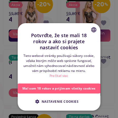
Skladom
Skladom
Corset (Beige)
Corset (Black)
-20
-20
%
%
Akcia
Akcia
59,80 €
59,80 €
47,84 €
47,84 €
03
01
03
01
dní
hodín
dní
hodín
Varianty
Varianty
Potvrďte, že ste mali 18
08
08
minút
minút
rokov a ako si prajete
CZECH
nastaviť cookies
SLOVAK
Tieto webové stránky používajú súbory cookie,
Casmir KEITH Corset
Casmir DIVINE Corset
Tip na darček
Tip na darček
vďaka ktorým môže web správne fungovať,
ENGLISH
(Black)
(Black)
Skladom
Skladom
5
umožniť nám vyhodnocovať návštevnosť alebo
vám prispôsobiť reklamu na mieru.
47,80 €
43,80 €
Prečítať viac
Mal som 18 rokov a prijímam všetky cookies
Varianty
Varianty
NASTAVENIE COOKIES
Avanua LOU Corset
Passion HIMA Corset
Posledná šanca
Tip na darček