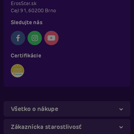
ErosStar.sk
Cejl 91, 60200 Brno
Sledujte nás
Certifikácie
Všetko o nákupe
Táňa - virtuálna asistentka
Online
Zákaznícka starostlivosť