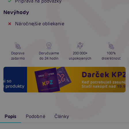
Príprava na podväzky
Nevýhody
Náročnejšie obliekanie
Doprava
Doručujeme
200 000+
100%
zadarmo
do 24 hodín
uspokojených
diskrétnosť
Popis
Podobné
Články