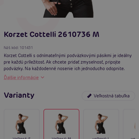
Korzet Cottelli 2610736 M
Náš kód:
101431
Korzet Cottelli s odnímateľnými podväzkovými pásikmi je ideálny
pre každú príležitosť. Ak chcete pridať zmyselnosť, pripojte
podväzky. Na každodenné nosenie ich jednoducho odopnite.
Ďalšie informácie
Varianty
Veľkostná tabuľka
Veľkosť:
S
Veľkosť:
M
veľkosť:
L
veľk