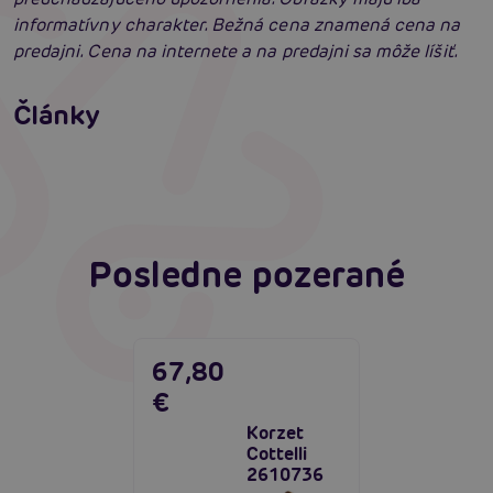
informatívny charakter. Bežná cena znamená cena na
predajni. Cena na internete a na predajni sa môže líšiť.
Erotické oblečenie: 100-krát iné a vždy
neodolateľne sexy
Články
Erotická inteligencia: Príručka Sexiómov
Čítať viacej
Čítať viacej
Posledne pozerané
67,80
€
Korzet
Cottelli
2610736