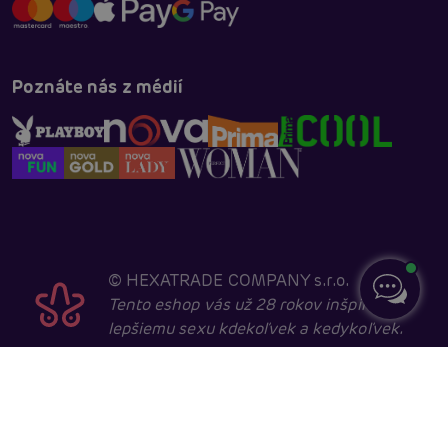
Poznáte nás z médií
©
HEXATRADE COMPANY s.r.o.
Tento eshop vás už 28 rokov inšpiruje k
lepšiemu sexu kdekoľvek a kedykoľvek.
Navštevovať ho môžu iba entity starší ako 18 rokov,
kvôli sexuálnej a erotické tematike. Core developed in
cooperation with
404.cz