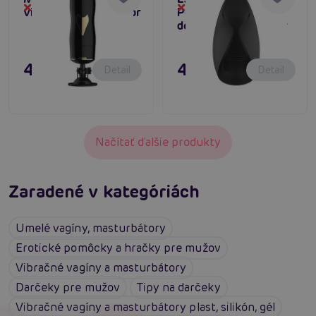
Dočasne vypredané
Dočasne vypredané
vibračný masturbátor
Power Stroker,
dobíjací masturbátor
47,80 €
47,80 €
Detail
Detail
Načítať ďalšie produkty
Zaradené v kategóriách
Umelé vagíny, masturbátory
Erotické pomôcky a hračky pre mužov
Vibračné vagíny a masturbátory
Darčeky pre mužov
Tipy na darčeky
Vibračné vagíny a masturbátory plast, silikón, gél