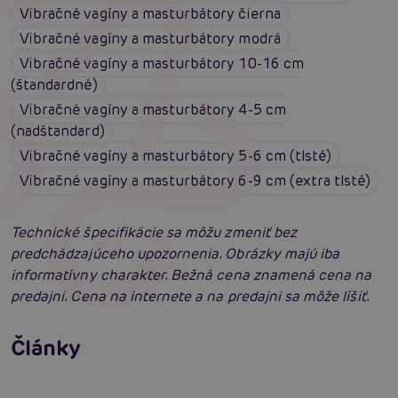
Vibračné vagíny a masturbátory čierna
Vibračné vagíny a masturbátory modrá
Vibračné vagíny a masturbátory 10-16 cm
(štandardné)
Vibračné vagíny a masturbátory 4-5 cm
(nadštandard)
Vibračné vagíny a masturbátory 5-6 cm (tlsté)
Vibračné vagíny a masturbátory 6-9 cm (extra tlsté)
Technické špecifikácie sa môžu zmeniť bez
predchádzajúceho upozornenia. Obrázky majú iba
informatívny charakter. Bežná cena znamená cena na
predajni. Cena na internete a na predajni sa môže líšiť.
Penis v ruke: Všetko, čo muži potrebujú
vedieť o masturbácii
Fleshlight Flight Commander: Zavedie ťa na
Články
miesta, kde si ešte nikdy nebol
Čítať viacej
Čítať viacej