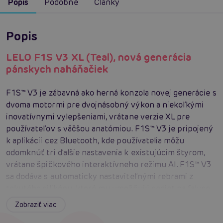
Popis
Podobné
Články
Popis
LELO F1S V3 XL (Teal), nová generácia
pánskych naháňačiek
F1S™ V3 je zábavná ako herná konzola novej generácie s
dvoma motormi pre dvojnásobný výkon a niekoľkými
inovatívnymi vylepšeniami, vrátane verzie XL pre
používateľov s väčšou anatómiou. F1S™ V3 je pripojený
k aplikácii cez Bluetooth, kde používatelia môžu
odomknúť tri ďalšie nastavenia k existujúcim štyrom,
vrátane špičkového interaktívneho režimu AI. F1S™ V3
sa dodáva s automaticky nastaviteľnými rebrami z
tekutého silikónu, ktoré mu umožňujú sedieť na faluse
bez potreby dodatočného prítlačného pohybu. Motory
Zobraziť viac
stimulujú nervové zakončenia penisu a hriadeľ; nie je