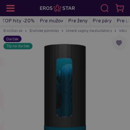
TOP hity -20%
Pre mužov
Pre ženy
Pre páry
Pre L
ErosStar.sk
Erotické pomôcky
Umelé vagíny, masturbátory
Vibrač
Darček
Tip na darček