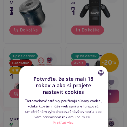
Masturbator,
automatický
masturbátor s
masturbátor
39,80 €
127,80 €
vibráciami
Do košíka
Do košíka
Intoyou Pyro
Satisfyer Men
Tip na darček
Tip na darček
Skladom
Advanced Thrusting
Vibration+, divoká
Skladom
-20
%
Bestseller
Akcia
(Black), rotačný
masturbácia pre
5
4.3
masturbátor na penis
mužov
55,80 €
103,80 €
44,64 €
Potvrďte, že ste mali 18
rokov a ako si prajete
CZECH
nastaviť cookies
02
16
dní
hodín
Do košíka
Do košíka
SLOVAK
39
minút
Tieto webové stránky používajú súbory cookie,
vďaka ktorým môže web správne fungovať,
ENGLISH
umožniť nám vyhodnocovať návštevnosť alebo
vám prispôsobiť reklamu na mieru.
Mistress Dennehy
Action Thor Double
Prečítať viac
Masturbator,
Sided Vibrating
Skladom
Skladom