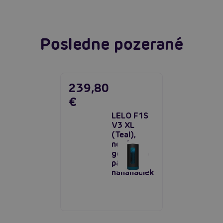
Posledne pozerané
239,80
€
LELO F1S
V3 XL
(Teal),
nová
generácia
pánskych
naháňačiek