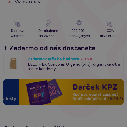
Vysoká cena
Doprava
Doručujeme
200 000+
100%
zadarmo
do 24 hodín
uspokojených
diskrétnosť
+ Zadarmo od nás dostanete
Zadarmo darček v hodnote
7,16 €
LELO HEX Condoms Organic (3ks), organické ultra
tenké kondómy