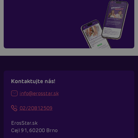
Kontaktujte nás!
info@erosstar.sk
02/20812509
ErosStar.sk
Cejl 91, 60200 Brno