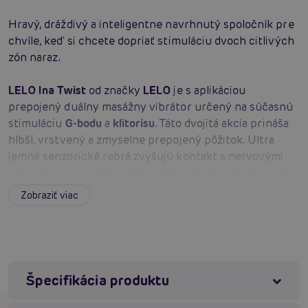
Hravý, dráždivý a inteligentne navrhnutý spoločník pre
chvíle, keď si chcete dopriať stimuláciu dvoch citlivých
zón naraz.
LELO Ina Twist
od značky
LELO
je s aplikáciou
prepojený duálny masážny vibrátor určený na súčasnú
stimuláciu
G-bodu
a
klitorisu
. Táto dvojitá akcia prináša
hlbší, vrstvený a zmyselne prepojený pôžitok. Ultra
jemné senzorické rebrá zvyšujú kontakt s nervovými
zakončeniami, takže každý pohyb pôsobí intenzívnejšie,
plnšie a vzrušujúcejšie. K dispozícii máte
8 vstavaných
Zobraziť viac
vibračných režimov
,
2 exkluzívne zážitky ovládané cez
aplikáciu
a
16 úrovní intenzity
, vďaka čomu si ľahko
nastavíte stimuláciu presne podľa svojej nálady.
Hedvábne jemný
body-safe silikón
zaisťuje vysoký
komfort pri používaní a zároveň dodáva dotykom
Špecifikácia produktu
luxusný charakter. Vďaka
vodoodolnému vyhotoveniu
si
môžete užiť odvážne chvíle aj vo vani alebo v sprche,