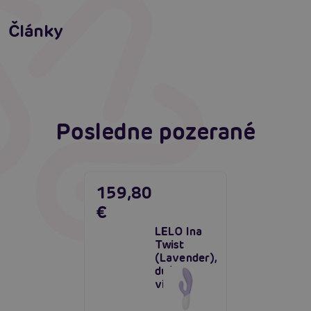
Satisfyer Pro G-Spot Rabbit: Neuveriteľné
výsledky?
Vyberáme vibrátor: Ako vybrať najlepší
Články
vibrátor?
Čítať viacej
Čítať viacej
Posledne pozerané
159,80
€
LELO Ina
Twist
(Lavender),
duálny
vibrátor