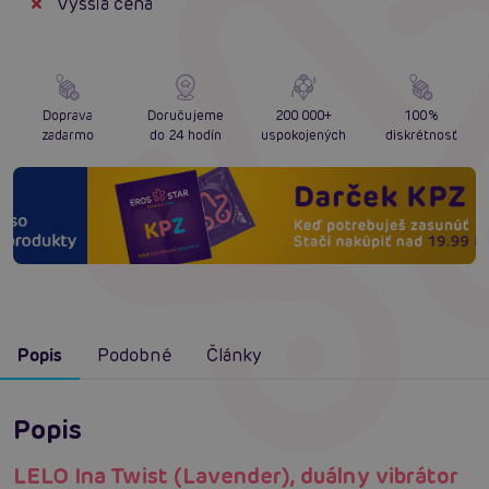
Vyššia cena
Doprava
Doručujeme
200 000+
100%
zadarmo
do 24 hodín
uspokojených
diskrétnosť
Popis
Podobné
Články
Popis
LELO Ina Twist (Lavender), duálny vibrátor