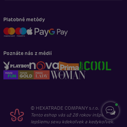
Platobné metódy
Poznáte nás z médií
©
HEXATRADE COMPANY s.r.o.
Tento eshop vás už 28 rokov inšpiruje k
lepšiemu sexu kdekoľvek a kedykoľvek.