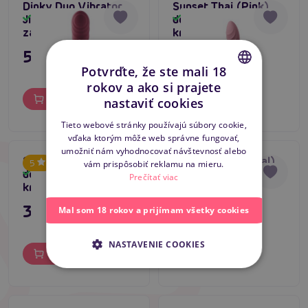
Dinky Duo Vibrator
Sunset Thai (Pink),
Jimmy K, vibrátor so
dobíjací vibrátor s
Skladom
Skladom
zajačikom
králikom
55,80 €
39,80 €
Potvrďte, že ste mali 18
rokov a ako si prajete
CZECH
Do košíka
Do košíka
nastaviť cookies
SLOVAK
Tieto webové stránky používajú súbory cookie,
vďaka ktorým môže web správne fungovať,
ENGLISH
umožniť nám vyhodnocovať návštevnosť alebo
Sunset Rio (Purple),
Sunset Bali (Corral),
5
vám prispôsobiť reklamu na mieru.
dobíjací vibrátor s
dobíjací vibrátor s
Skladom
Skladom
Prečítať viac
králikom
králikom
39,80 €
39,80 €
Mal som 18 rokov a prijímam všetky cookies
NASTAVENIE COOKIES
Do košíka
Do košíka