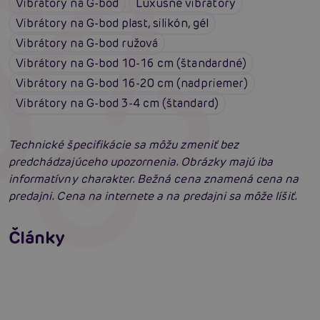
Vibrátory na G-bod
Luxusné vibrátory
Vibrátory na G-bod plast, silikón, gél
Vibrátory na G-bod ružová
Vibrátory na G-bod 10-16 cm (štandardné)
Vibrátory na G-bod 16-20 cm (nadpriemer)
Vibrátory na G-bod 3-4 cm (štandard)
Technické špecifikácie sa môžu zmeniť bez
predchádzajúceho upozornenia. Obrázky majú iba
informatívny charakter. Bežná cena znamená cena na
predajni. Cena na internete a na predajni sa môže líšiť.
Satisfyer Pro G-Spot Rabbit: Neuveriteľné
výsledky?
Vyberáme vibrátor: Ako vybrať najlepší
Články
vibrátor?
Čítať viacej
Čítať viacej