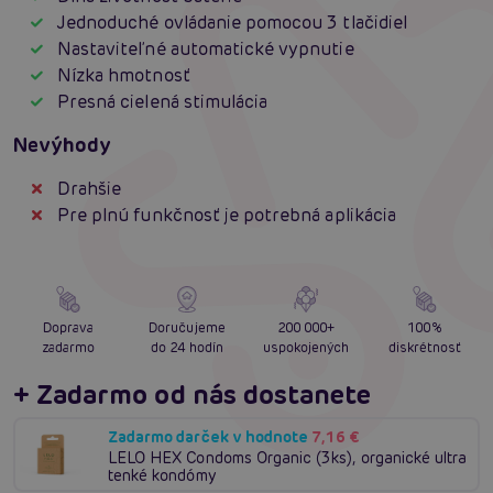
Jednoduché ovládanie pomocou 3 tlačidiel
Nastaviteľné automatické vypnutie
Nízka hmotnosť
Presná cielená stimulácia
Nevýhody
Drahšie
Pre plnú funkčnosť je potrebná aplikácia
Doprava
Doručujeme
200 000+
100%
zadarmo
do 24 hodín
uspokojených
diskrétnosť
+ Zadarmo od nás dostanete
Zadarmo darček v hodnote
7,16 €
LELO HEX Condoms Organic (3ks), organické ultra
tenké kondómy