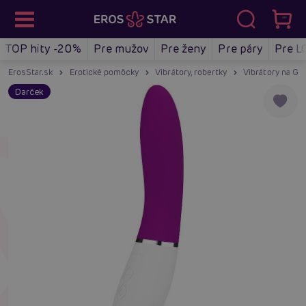
TOP hity -20%
Pre mužov
Pre ženy
Pre páry
Pre L
ErosStar.sk
Erotické pomôcky
Vibrátory, robertky
Vibrátory na G-
Darček