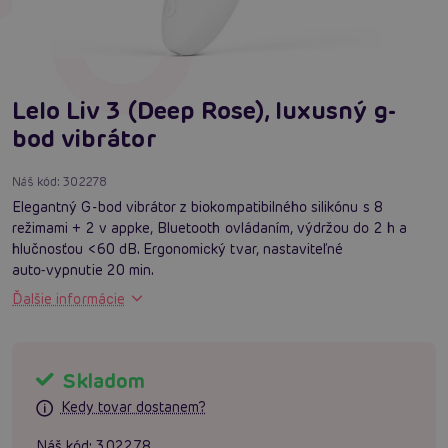
Lelo Liv 3 (Deep Rose), luxusný g-
bod vibrátor
Náš kód:
302278
Elegantný G-bod vibrátor z biokompatibilného silikónu s 8
režimami + 2 v appke, Bluetooth ovládaním, výdržou do 2 h a
hlučnosťou <60 dB. Ergonomický tvar, nastaviteľné
auto‑vypnutie 20 min.
Ďalšie informácie
Skladom
Kedy tovar dostanem?
Náš kód:
302278