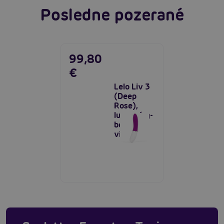
Posledne pozerané
99,80
€
Lelo Liv 3
(Deep
Rose),
luxusný g-
bod
vibrátor