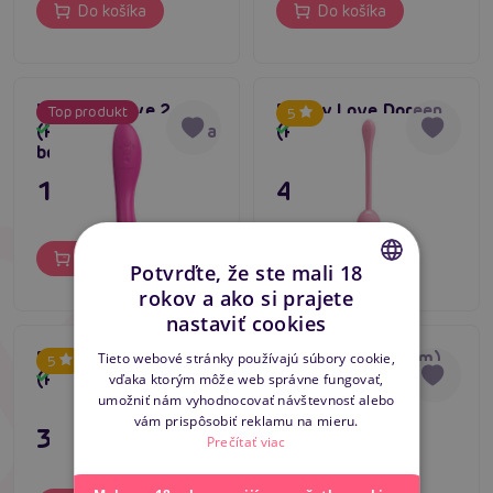
Do košíka
Do košíka
We-Vibe Rave 2
Pretty Love Doreen
Top produkt
5
(Fuchsia), vibrátor na
(Pink)
Skladom
Skladom
bod G
139,80 €
47,80 €
Do košíka
Do košíka
Potvrďte, že ste mali 18
rokov a ako si prajete
CZECH
nastaviť cookies
SLOVAK
Pretty Love Hector
LELO Elise 2 (Plum)
Tieto webové stránky používajú súbory cookie,
Darček
5
(Pink)
Skladom
Skladom
vďaka ktorým môže web správne fungovať,
ENGLISH
Top produkt
umožniť nám vyhodnocovať návštevnosť alebo
vám prispôsobiť reklamu na mieru.
39,80 €
179,80 €
Prečítať viac