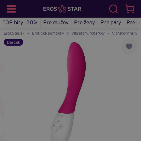
TOP hity -20%
Pre mužov
Pre ženy
Pre páry
Pre L
ErosStar.sk
Erotické pomôcky
Vibrátory, robertky
Vibrátory na G-
Darček