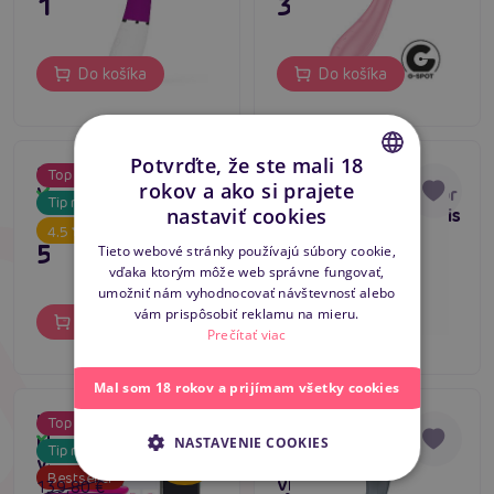
139,80 €
31,80 €
Do košíka
Do košíka
Potvrďte, že ste mali 18
Svakom Amy G-Spot
Pretty Love Hot
Top produkt
rokov a ako si prajete
Vibrator (Pale Pink)
Rabbit G-bod vibrátor
Skladom
Skladom
CZECH
Tip na darček
nastaviť cookies
s zajačikom na klitoris
4.5
SLOVAK
55,80 €
35,80 €
Tieto webové stránky používajú súbory cookie,
vďaka ktorým môže web správne fungovať,
ENGLISH
umožniť nám vyhodnocovať návštevnosť alebo
vám prispôsobiť reklamu na mieru.
Do košíka
Do košíka
Prečítať viac
Mal som 18 rokov a prijímam všetky cookies
Lovense Lush 3,
Satisfyer Curvy
Top produkt
Tip na darček
Skladom
bluetooth vibračné
Trinity 1 (Bluegrey),
Skladom
-38
NASTAVENIE COOKIES
%
Tip na darček
vajíčko
zasúvací Air Pulse
Bestseller
vibrátor
139,80 €