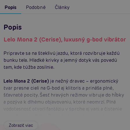
Popis
Podobné
Články
Popis
Lelo Mona 2 (Cerise), luxusný g-bod vibrátor
Pripravte sa na šteklivú jazdu, ktorá rozvibruje každú
bunku tela. Hladké krivky a jemný dotyk vás povedú
tam, kde túžba zosilnie.
Lelo Mona 2 (Cerise)
je nežný dravec – ergonomický
tvar presne cieli na G-bod aj klitoris a prináša plné,
šťavnaté pocity. Šesť hravých režimov vibruje do hĺbky
a pozýva k dlhému objavovaniu, ktoré neomrzí. Plná
vodotesnosť otvorí fantáziu v sprche aj vani a čistenie
je rýchla pohodička. Dvojnásobný výkon oproti
predošlej verzii rozprúdi rozkoš a pritom zostáva
Zobraziť viac
takmer tichý – diskrétny spoločník, čo vie prekvapiť.