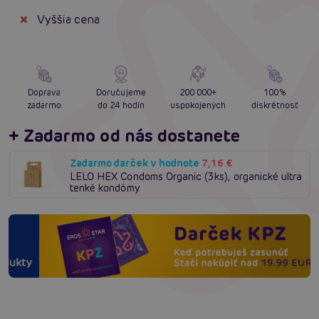
Vyššia cena
Doprava
Doručujeme
200 000+
100%
zadarmo
do 24 hodín
uspokojených
diskrétnosť
+ Zadarmo od nás dostanete
Zadarmo darček v hodnote
7,16 €
LELO HEX Condoms Organic (3ks), organické ultra
tenké kondómy