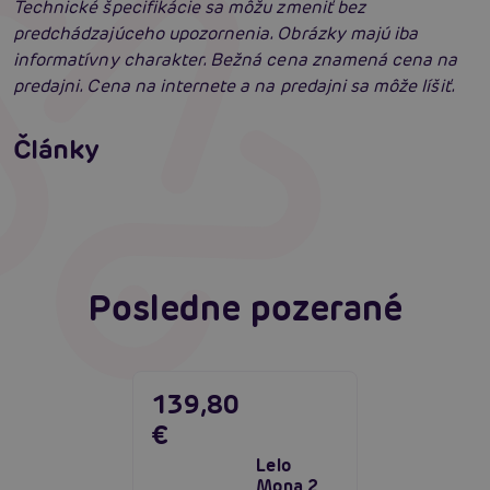
Technické špecifikácie sa môžu zmeniť bez
predchádzajúceho upozornenia. Obrázky majú iba
informatívny charakter. Bežná cena znamená cena na
predajni. Cena na internete a na predajni sa môže líšiť.
Satisfyer Pro G-Spot Rabbit: Neuveriteľné
výsledky?
Vyberáme vibrátor: Ako vybrať najlepší
Články
vibrátor?
Čítať viacej
Čítať viacej
Posledne pozerané
139,80
€
Lelo
Mona 2