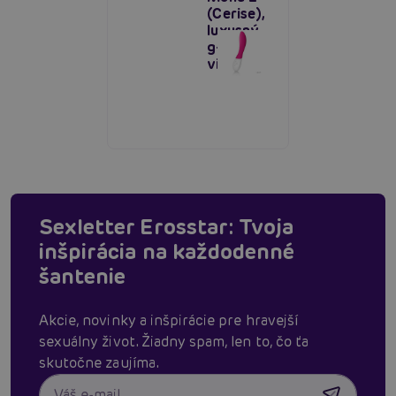
(Cerise),
luxusný
g-bod
vibrátor
Sexletter Erosstar: Tvoja
inšpirácia na každodenné
šantenie
Akcie, novinky a inšpirácie pre hravejší
sexuálny život. Žiadny spam, len to, čo ťa
skutočne zaujíma.