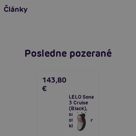
výsledky?
Články
Ako vybrať ten správny womanizer?
Čítať viacej
Čítať viacej
Posledne pozerané
143,80
€
LELO Sona
3 Cruise
(Black),
sonický
stimulátor
klitorisu