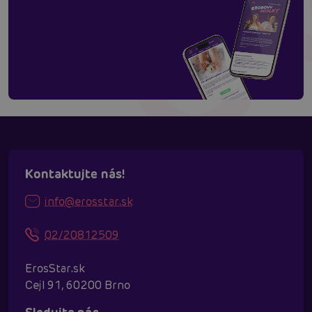
Kontaktujte nás!
info@erosstar.sk
02/20812509
ErosStar.sk
Cejl 91, 60200 Brno