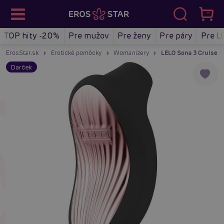
TOP hity -20%
Pre mužov
Pre ženy
Pre páry
Pre L
ErosStar.sk
Erotické pomôcky
Womanizery
LELO Sona 3 Cruise (B
Darček