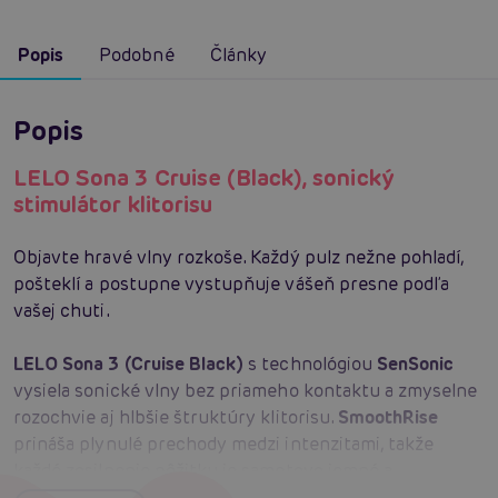
Popis
Podobné
Články
Popis
LELO Sona 3 Cruise (Black), sonický
stimulátor klitorisu
Objavte hravé vlny rozkoše. Každý pulz nežne pohladí,
pošteklí a postupne vystupňuje vášeň presne podľa
vašej chuti.
LELO Sona 3 (Cruise Black)
s technológiou
SenSonic
vysiela sonické vlny bez priameho kontaktu a zmyselne
rozochvie aj hlbšie štruktúry klitorisu.
SmoothRise
prináša plynulé prechody medzi intenzitami, takže
každé zosilnenie pôžitku je sametovo jemné a
komfortné. Pripojte sa k aplikácii LELO a odomknite