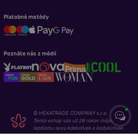
Platobné metódy
Poznáte nás z médií
©
HEXATRADE COMPANY s.r.o.
Tento eshop vás už 28 rokov inšpiruje k
lepšiemu sexu kdekoľvek a kedykoľvek.