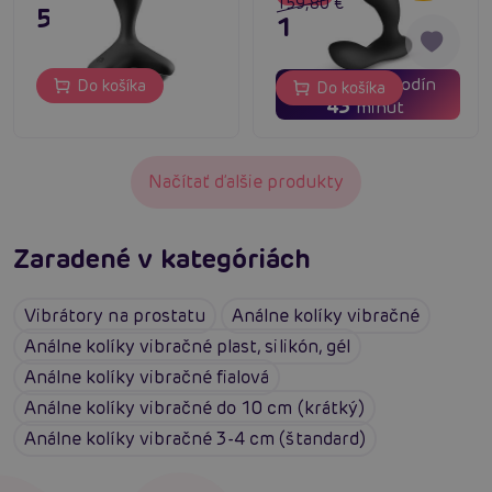
159,80 €
51,80 €
127,84 €
02
13
dní
hodín
Do košíka
Do košíka
43
minút
Načítať ďalšie produkty
Zaradené v kategóriách
Vibrátory na prostatu
Análne kolíky vibračné
Análne kolíky vibračné plast, silikón, gél
Análne kolíky vibračné fialová
Análne kolíky vibračné do 10 cm (krátký)
Análne kolíky vibračné 3-4 cm (štandard)