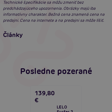
Technické špecifikácie sa môžu zmeniť bez
predchádzajúceho upozornenia. Obrázky majú iba
informatívny charakter. Bežná cena znamená cena na
predajni. Cena na internete a na predajni sa môže líšiť.
Príprava na análny sex: Tipy krok za krokom
Články
Erotická inteligencia: Príručka Sexiómov
Čítať viacej
Čítať viacej
Posledne pozerané
139,80
€
LELO
Surfer 2