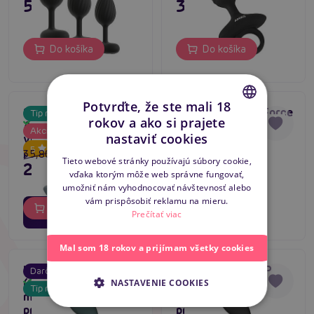
51,80 €
31,80 €
Do košíka
Do košíka
Potvrďte, že ste mali 18
Satisfyer Booty
Hueman Galaxy Force
Tip na darček
rokov a ako si prajete
Skladom
Absolute Beginners 1,
(Purple), vibračné
Skladom
-20
%
CZECH
Akcia
nastaviť cookies
vibračný análny kolík
análne korálky
5
pre začiatočníkov
SLOVAK
35,80 €
47,80 €
Tieto webové stránky používajú súbory cookie,
28,64 €
vďaka ktorým môže web správne fungovať,
ENGLISH
umožniť nám vyhodnocovať návštevnosť alebo
vám prispôsobiť reklamu na mieru.
02
13
dní
hodín
Do košíka
Do košíka
Prečítať viac
43
minút
Mal som 18 rokov a prijímam všetky cookies
LELO Hugo 2 APP
LELO Hugo 2 APP
Darček
Darček
(Green), vibračný
(Black), vibračný
Skladom
Skladom
NASTAVENIE COOKIES
Tip na darček
Tip na darček
masážny prístroj na
masážny prístroj na
prostatu
prostatu