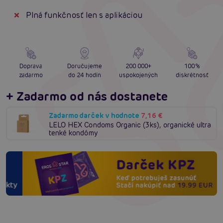
Plná funkčnosť len s aplikáciou
Doprava
Doručujeme
200 000+
100%
zadarmo
do 24 hodín
uspokojených
diskrétnosť
+ Zadarmo od nás dostanete
Zadarmo darček v hodnote
7,16 €
LELO HEX Condoms Organic (3ks), organické ultra
tenké kondómy