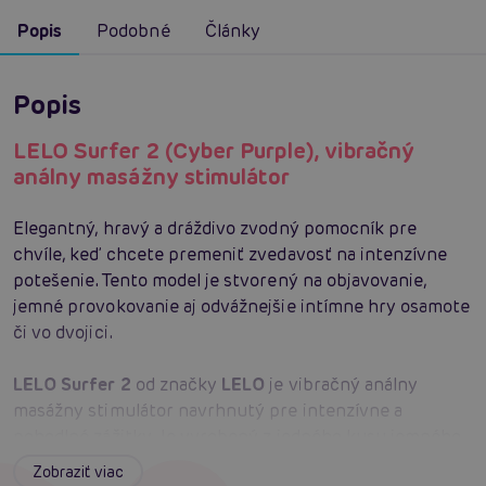
Popis
Podobné
Články
Popis
LELO Surfer 2 (Cyber Purple), vibračný
análny masážny stimulátor
Elegantný, hravý a dráždivo zvodný pomocník pre
chvíle, keď chcete premeniť zvedavosť na intenzívne
potešenie. Tento model je stvorený na objavovanie,
jemné provokovanie aj odvážnejšie intímne hry osamote
či vo dvojici.
LELO Surfer 2
od značky
LELO
je vibračný análny
masážny stimulátor navrhnutý pre intenzívne a
pohodlné zážitky. Je vyrobený z jedného kusu jemného
silikónu, čo prináša hladký povrch, vzduchotesné
Zobraziť viac