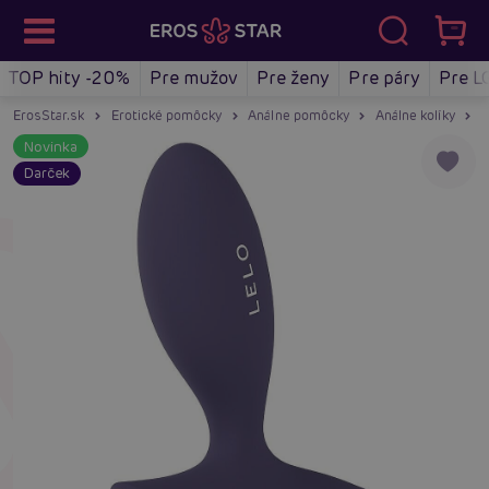
TOP hity -20%
Pre mužov
Pre ženy
Pre páry
Pre L
ErosStar.sk
Erotické pomôcky
Análne pomôcky
Análne kolíky
A
Novinka
Darček