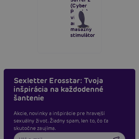
(Cyber
Purple),
vibračný
análny
masážny
stimulátor
Sexletter Erosstar: Tvoja
inšpirácia na každodenné
šantenie
Akcie, novinky a inšpirácie pre hravejší
sexuálny život. Žiadny spam, len to, čo ťa
skutočne zaujíma.