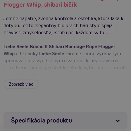
Flogger Whip, shibari bičík
Jemné napätie, zvodná kontrola a estetika, ktorá láka k
dotyku. Tento elegantný bičík v shibari štýle spája
hravosť, zmyselnosť aj istotu pri každom švihu.
Liebe Seele Bound II Shibari Bondage Rope Flogger
Whip
od značky
Liebe Seele
zaujme ručne vyrábaným
spracovaním a vycibreným dizajnom, ktorý stavia na
prirodzenej bondage estetike. Khaki vyhotovenie pôsobí
decentne, štýlovo a zároveň veľmi dráždivo, takže sa
skvele hodí na intímne chvíle s dôrazom na atmosféru aj
Zobraziť viac
vizuálny dojem. Bavlnené pramene prinášajú príjemný
kontakt s pokožkou a umožňujú objavovať rozmanité
intenzity stimulácie od teasingu až po dôraznejšiu hru.
Pevná a jemne pletená rukoväť poskytuje istý úchop,
vďaka ktorému môžete viesť každý pohyb sebavedomo,
Špecifikácia produktu
presne a so žiaducou dávkou kontroly. Kovové prvky
dopĺňajú celkovú konštrukciu o stabilitu a odolnosť,