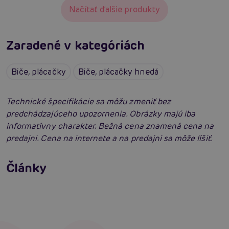
Načítať ďalšie produkty
Zaradené v kategóriách
Biče, plácačky
Biče, plácačky hnedá
Technické špecifikácie sa môžu zmeniť bez
predchádzajúceho upozornenia. Obrázky majú iba
informatívny charakter. Bežná cena znamená cena na
predajni. Cena na internete a na predajni sa môže líšiť.
Ako na BDSM: Začíname tvrdé hrátky pre
dospelých
Ako na bondage? Zväzovanie tela alebo čo je
Články
bondáž
Čítať viacej
Čítať viacej