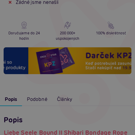
Žádné jsme nenašli
Doručujeme do 24
200 000+
100% diskrétnosť
hodín
uspokojených
Popis
Podobné
Články
Popis
Liebe Seele Bound II Shibari Bondage Rope