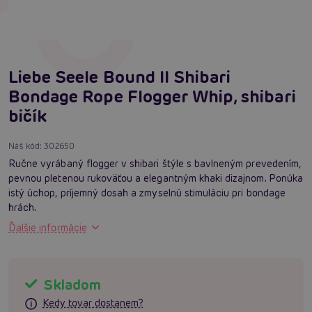
Liebe Seele Bound II Shibari
Bondage Rope Flogger Whip, shibari
bičík
Náš kód:
302650
Ručne vyrábaný flogger v shibari štýle s bavlneným prevedením,
pevnou pletenou rukoväťou a elegantným khaki dizajnom. Ponúka
istý úchop, príjemný dosah a zmyselnú stimuláciu pri bondage
hrách.
Ďalšie informácie
Skladom
Kedy tovar dostanem?