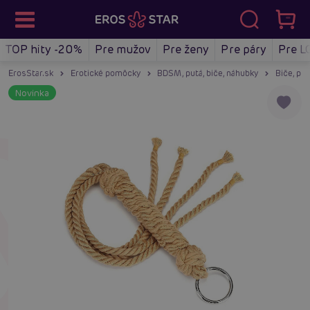
TOP hity -20%
Pre mužov
Pre ženy
Pre páry
Pre L
ErosStar.sk
Erotické pomôcky
BDSM, putá, biče, náhubky
Biče, pl
Novinka