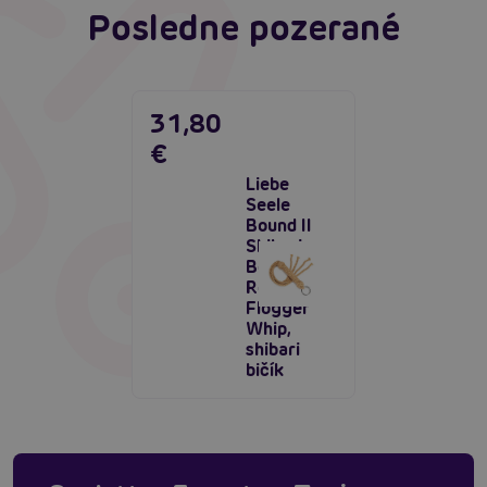
Posledne pozerané
31,80
€
Liebe
Seele
Bound II
Shibari
Bondage
Rope
Flogger
Whip,
shibari
bičík