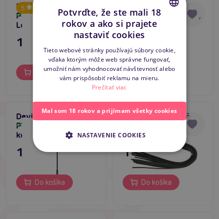
Devil Sticks Crop
Devil Sticks Crop
5
Potvrďte, že ste mali 18
Polished Grain
Polished Leather red,
Skladom
Skladom
rokov a ako si prajete
Leather black
kožený bič
CZECH
nastaviť cookies
11,80 €
11,80 €
SLOVAK
Tieto webové stránky používajú súbory cookie,
vďaka ktorým môže web správne fungovať,
ENGLISH
umožniť nám vyhodnocovať návštevnosť alebo
Do košíka
Do košíka
vám prispôsobiť reklamu na mieru.
Prečítať viac
Mal som 18 rokov a prijímam všetky cookies
Devil Sticks Crop
Leather Whip - bič
Polished Leather,
Skladom
Skladom
kožený bič
NASTAVENIE COOKIES
11,80 €
15,80 €
Do košíka
Do košíka