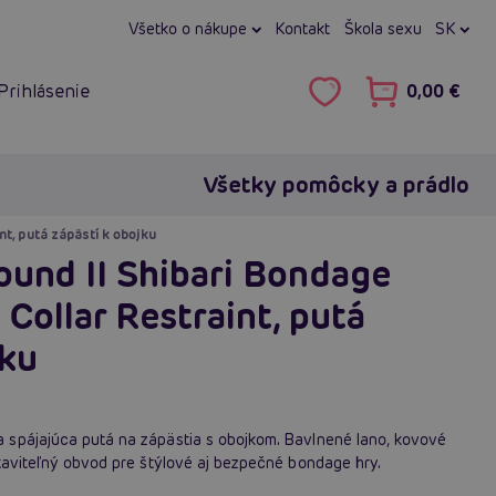
Všetko o nákupe
Kontakt
Škola sexu
SK
Prihlásenie
0,00 €
Všetky pomôcky a prádlo
nt, putá zápästí k obojku
ound II Shibari Bondage
Collar Restraint, putá
jku
spájajúca putá na zápästia s obojkom. Bavlnené lano, kovové
taviteľný obvod pre štýlové aj bezpečné bondage hry.