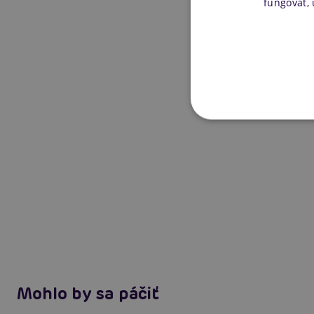
fungovať,
Mohlo by sa páčiť