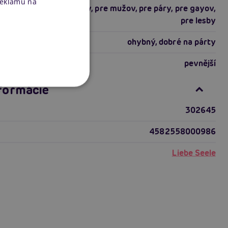
reklamu na
pre skúsených
,
pre ženy
,
pre mužov
,
pre páry
,
pre gayov
,
pre lesby
ohybný
,
dobré na párty
riálu
pevnější
nformácie
302645
4582558000986
Liebe Seele