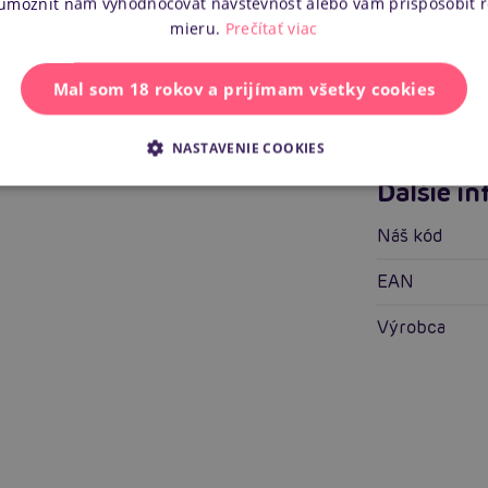
 umožniť nám vyhodnocovať návštevnosť alebo vám prispôsobiť 
Pre koho
mieru.
Prečítať viac
Mal som 18 rokov a prijímam všetky cookies
Vlastnosti
Tvrdosť mate
NASTAVENIE COOKIES
Ďalšie i
Náš kód
EAN
Výrobca