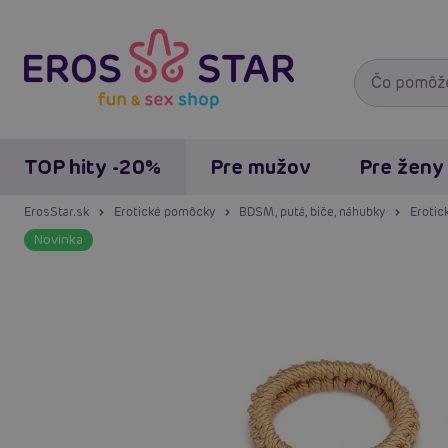
TOP hity -20%
Pre mužov
Pre ženy
ErosStar.sk
Erotické pomôcky
BDSM, putá, biče, náhubky
Erotic
Novinka