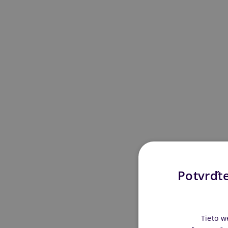
Potvrďte
Tieto w