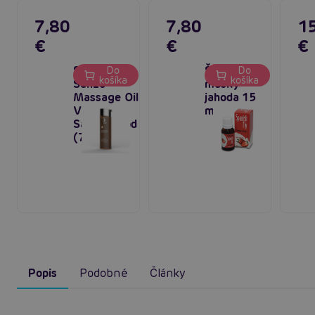
7,80
7,80
1
€
€
€
Swede
Španielske
Do
Do
košíka
košíka
Senze
mušky
Massage Oil
jahoda 15
Vanilla
ml
Sandalwood
(75 ml)
Popis
Podobné
Články