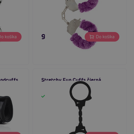
9,96 €
o košíka
Do košíka
andcuffs
Stretchy Fun Cuffs čierná
Skladom