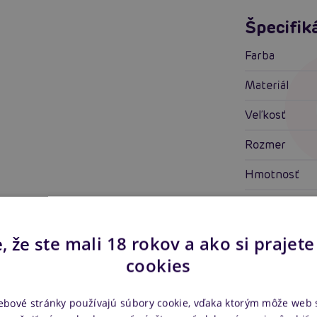
Špecifik
Farba
Materiál
Veľkosť
Rozmer
Hmotnosť
Funkcia
Vlastnosti
, že ste mali 18 rokov a ako si prajete
cookies
Vhodné pre
Vlastnos
ebové stránky používajú súbory cookie, vďaka ktorým môže web