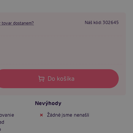
Náš kód:
302645
 tovar dostanem?
Do košíka
Nevýhody
ovanie
Žádné jsme nenašli
ad
o