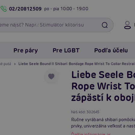
02/20812509
po - pia
10:00 - 19:00
Pre páry
Pre LGBT
Podľa účelu
ké putá
Liebe Seele Bound II Shibari Bondage Rope Wrist To Collar Restrai
Liebe Seele B
Rope Wrist To 
zápästí k obo
Náš kód:
302645
Ručne vyrábaná shibari pomôcka 
prvky, univerzálna veľkosť a nas
Ďalšie informácie