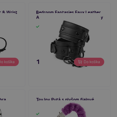
r & Wrist
Bedroom Fantasies Faux Leather
obojku a
Ankle Cuffs (Black), putá na nohy
Skladom
15,80 €
o košíka
Do košíka
bra
ToyJoy Putá s plyšom fialové
Skladom