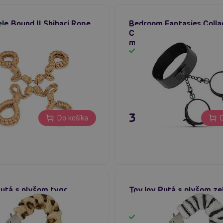
ele Bound II Shibari Rope
Bedroom Fantasies Colla
t, shibari hogtie set
Cuffs (Black), fetiš set 
manžiet
m
Skladom
 €
31,80 €
Do košíka
D
utá s plyšom tygr
ToyJoy Putá s plyšom ze
m
Skladom