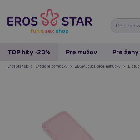
TOP hity -20%
Pre mužov
Pre ženy
ErosStar.sk
Erotické pomôcky
BDSM, putá, biče, náhubky
Biče, 