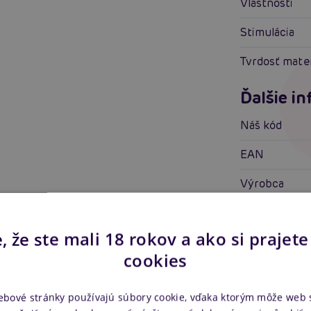
Vlastnosti
Stimulácia
Tvrdosť mate
Ďalšie i
Náš kód
EAN
Výrobca
, že ste mali 18 rokov a ako si prajete
cookies
ebové stránky používajú súbory cookie, vďaka ktorým môže web