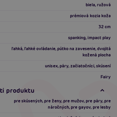
biela, ružová
prémiová kozia koža
32 cm
spanking, impact play
ľahká, ľahké ovládanie, pútko na zavesenie, dvojitá
kožená plocha
unisex, páry, začiatočníci, skúsení
Fairy
ti produktu
pre skúsených
,
pre ženy
,
pre mužov
,
pre páry
,
pre
náročných
,
pre gayov
,
pre lesby