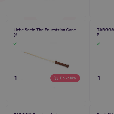
Liebe Seele The Equestrian Cane
TABOOM 
(60 cm), prútik na výprask
Paddle (
Skladom
Sklado
119,80 €
15,80
Do košíka