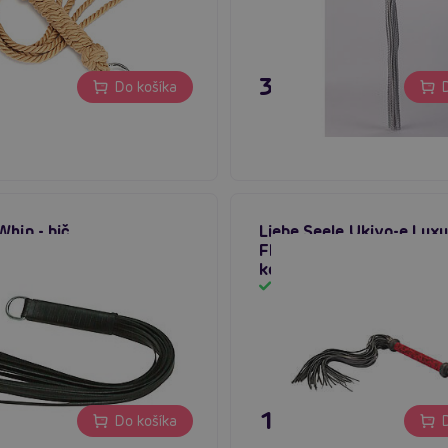
 €
39,80 €
Do košíka
D
Whip - bič
Liebe Seele Ukiyo-e Lux
Flogger Whip (Red Rosy)
kožený bičík s důtky
m
Skladom
 €
159,80 €
Do košíka
D