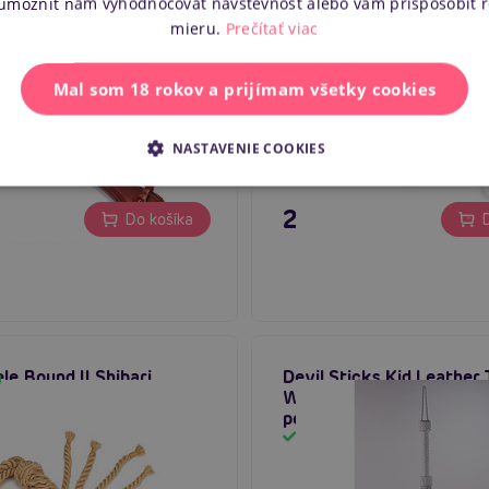
 umožniť nám vyhodnocovať návštevnosť alebo vám prispôsobiť 
ele Wine Red Leather
Liebe Seele Fairy Goat L
mieru.
Prečítať viac
kožená plácačka
Flogger (White & Pink), 
kožené dôtky
m
Skladom
Mal som 18 rokov a prijímam všetky cookies
NASTAVENIE COOKIES
 €
23,80 €
Do košíka
D
le Bound II Shibari
Devil Sticks Kid Leather 
Rope Flogger Whip,
Whip (White), kožený bič
ičík
pokarhaním
m
Skladom