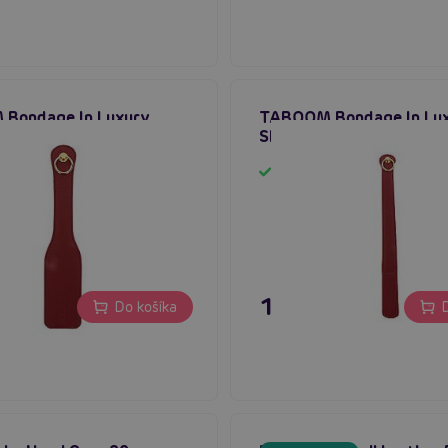
Bondage In Luxury
TABOOM Bondage In Lu
Red)
Slapper (Red)
m
Skladom
 €
19,80 €
Do košíka
D