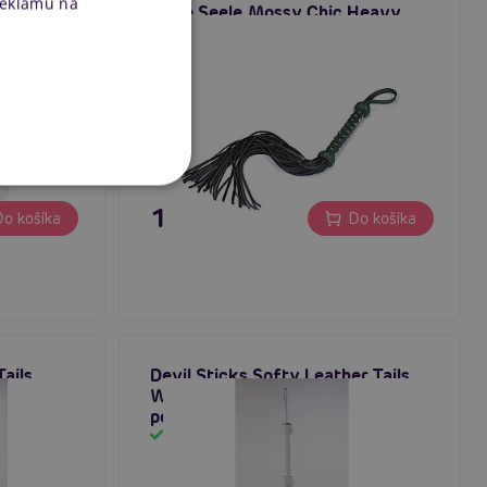
reklamu na
eather
Liebe Seele Mossy Chic Heavy
pastelové
Leather Flogger with Studded
Handle, luxusný kožený flogger
Skladom
119,80 €
o košíka
Do košíka
Tails
Devil Sticks Softy Leather Tails
ík s
Whip (White), kožený bičík s
pokarhaním
Skladom