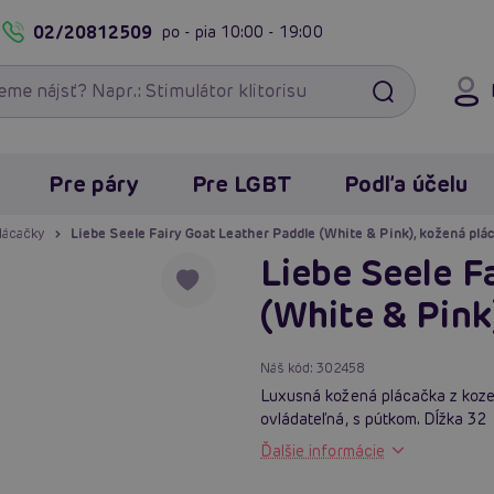
02/20812509
po - pia
10:00 - 19:00
Pre páry
Pre LGBT
Podľa účelu
plácačky
Liebe Seele Fairy Goat Leather Paddle (White & Pink), kožená plá
Liebe Seele F
(White & Pink
Náš kód:
302458
Luxusná kožená plácačka z kozej 
ovládateľná, s pútkom. Dĺžka 32 
Ďalšie informácie