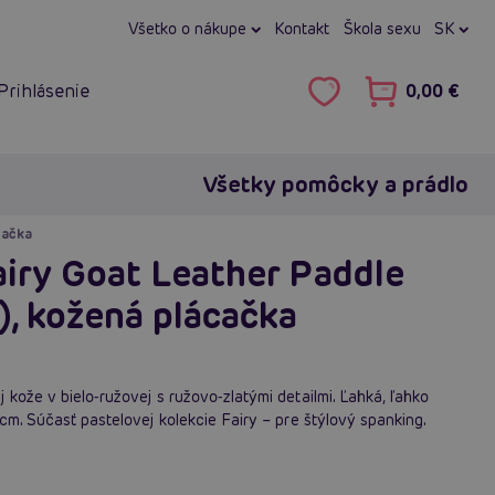
Všetko o nákupe
Kontakt
Škola sexu
SK
Prihlásenie
0,00 €
Všetky pomôcky a prádlo
cačka
airy Goat Leather Paddle
), kožená plácačka
kože v bielo‑ružovej s ružovo‑zlatými detailmi. Ľahká, ľahko
cm. Súčasť pastelovej kolekcie Fairy – pre štýlový spanking.