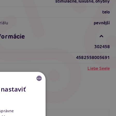
stimulačné
,
luxusné
,
ohybný
telo
riálu
pevnější
nformácie
302458
4582558005691
Liebe Seele
 nastaviť
CZECH
SLOVAK
ENGLISH
 správne