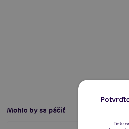
Potvrďte
Mohlo by sa páčiť
Tieto w