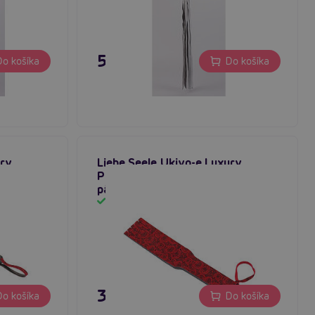
51,80 €
o košíka
Do košíka
ury
Liebe Seele Ukiyo-e Luxury
, sexy
Paddle (Red Rosy), sexy kožené
pádlo
Skladom
39,80 €
o košíka
Do košíka