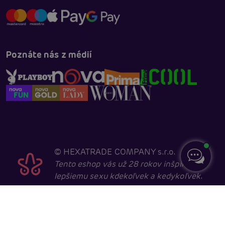
Poznáte nás z médií
©
HEXATRADE COMPANY s.r.o.
Tento eshop vás už 28 rokov inšpiruje k
lepšiemu sexu kdekoľvek a kedykoľvek.
Navštevovať ho môžu iba entity starší ako 18 rokov,
kvôli sexuálnej a erotické tematike. Core developed in
cooperation with
404.cz