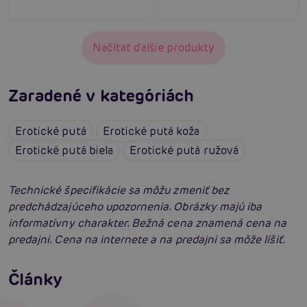
Načítať ďalšie produkty
Zaradené v kategóriách
Erotické putá
Erotické putá koža
Erotické putá biela
Erotické putá ružová
Technické špecifikácie sa môžu zmeniť bez
predchádzajúceho upozornenia. Obrázky majú iba
informatívny charakter. Bežná cena znamená cena na
predajni. Cena na internete a na predajni sa môže líšiť.
Ako na BDSM: Začíname tvrdé hrátky pre
dospelých
Ako na bondage? Zväzovanie tela alebo čo je
Články
bondáž
Čítať viacej