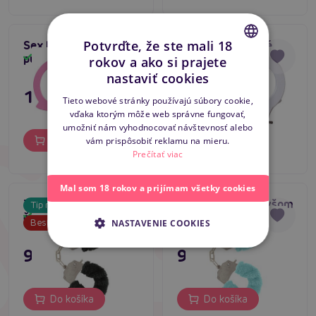
Potvrďte, že ste mali 18
Sex Extra kovové
Sex Extra kovové
putá ružová
putá biela
Skladom
Skladom
rokov a ako si prajete
CZECH
nastaviť cookies
SLOVAK
11,80 €
11,80 €
Tieto webové stránky používajú súbory cookie,
vďaka ktorým môže web správne fungovať,
ENGLISH
umožniť nám vyhodnocovať návštevnosť alebo
Do košíka
Do košíka
vám prispôsobiť reklamu na mieru.
Prečítať viac
Mal som 18 rokov a prijímam všetky cookies
ToyJoy Putá s plyšom
ToyJoy Putá s plyšom
Tip na darček
čierne
modré
Skladom
Skladom
Bestseller
NASTAVENIE COOKIES
9,96 €
9,96 €
Do košíka
Do košíka