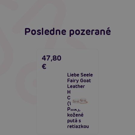
Čítať viacej
Posledne pozerané
47,80
€
Liebe Seele
Fairy Goat
Leather
Hand
Cuffs
(White &
Pink),
kožené
putá s
retiazkou