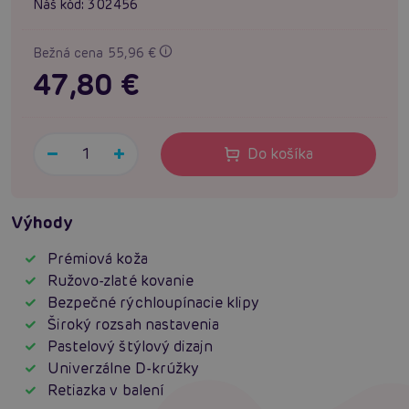
Náš kód:
302456
Bežná cena 55,96 €
47,80 €
Do košíka
Výhody
Prémiová koža
Ružovo-zlaté kovanie
Bezpečné rýchloupínacie klipy
Široký rozsah nastavenia
Pastelový štýlový dizajn
Univerzálne D-krúžky
Retiazka v balení