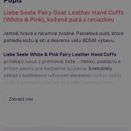
Popis
Liebe Seele Fairy Goat Leather Hand Cuffs
(White & Pink), kožené putá s retiazkou
Jemné, hravé a náramne zvodné. Pastelové putá, ktoré
pohladia kožu aj oči a okorenia vašu BDSM výbavu.
Liebe Seele White & Pink Fairy Leather Hand Cuffs
prinášajú luxus z prémiovej kože – hebkú, poddajnú a
pritom pevnú pre bezpečné spútanie.
Snehobiely
základ s bublinkovo ružovými akcentmi
rozžiari každý
outfit a premení vaše hry na sladký pastelový sen.
Lesklé ružovo-zlaté kovanie
dodá šarm a autoritu, ktoré
zažiaria pri každom pohybe.
Robustné D-krúžky
na
Zobraziť viac
každom pute lákajú k pripojeniu príslušenstva a k
objavovaniu nových polôh.
Lesklá retiazka v balení
ponúkne okamžité spojenie zápästí a intenzívnejšie
vedenie.
Kovové pracky
umožnia presné nastavenie a