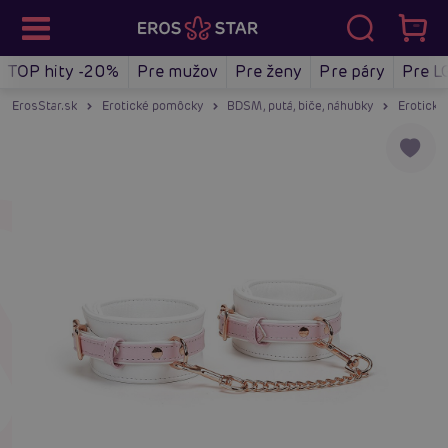
TOP hity -20%
Pre mužov
Pre ženy
Pre páry
Pre L
ErosStar.sk
Erotické pomôcky
BDSM, putá, biče, náhubky
Erotické