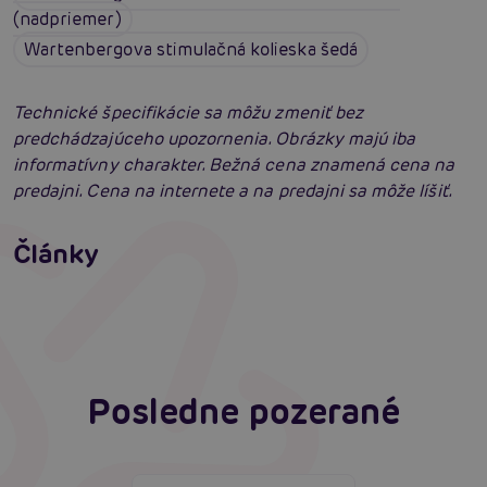
(nadpriemer)
Wartenbergova stimulačná kolieska šedá
Technické špecifikácie sa môžu zmeniť bez
predchádzajúceho upozornenia. Obrázky majú iba
informatívny charakter. Bežná cena znamená cena na
predajni. Cena na internete a na predajni sa môže líšiť.
Ako na BDSM: Začíname tvrdé hrátky pre
dospelých
Ako na bondage? Zväzovanie tela alebo čo je
Články
bondáž
Čítať viacej
Čítať viacej
Posledne pozerané