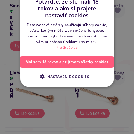
Potvrďte, že ste mali 18
Sinner Gear Pinwheel
TABOOM Bondage In
rokov a ako si prajete
CZECH
1-Wheel Silver,
Luxury Wartenberg
Skladom
Skladom
nastaviť cookies
strieborné
Wheel, stimulačné
SLOVAK
Wartenbergovo
koliesko
Tieto webové stránky používajú súbory cookie,
9,96 €
15,80 €
koliesko s jedným
vďaka ktorým môže web správne fungovať,
ENGLISH
kotúčom
umožniť nám vyhodnocovať návštevnosť alebo
vám prispôsobiť reklamu na mieru.
Do košíka
Do košíka
Prečítať viac
Mal som 18 rokov a prijímam všetky cookies
Liebe Seele Three-
Liebe Seele Five-Row
NASTAVENIE COOKIES
Row Wartenberg
Wartenberg Pinwheel
Skladom
Skladom
Pinwheel (Rose Gold),
(Rose Gold), BDSM
BDSM koliesko na
koliesko na koži
15,80 €
19,80 €
koži
Do košíka
Do košíka