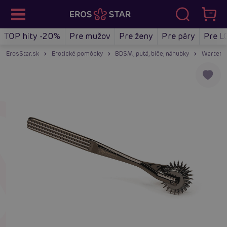
TOP hity -20%
Pre mužov
Pre ženy
Pre páry
Pre L
ErosStar.sk
Erotické pomôcky
BDSM, putá, biče, náhubky
Wartenbe