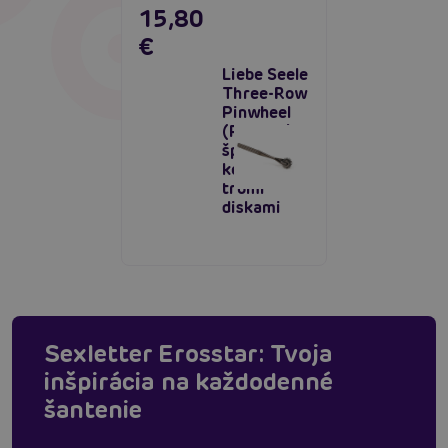
15,80
€
Liebe Seele
Three-Row
Pinwheel
(Pewter),
špicaté
koliesko s
tromi
diskami
Sexletter Erosstar: Tvoja
inšpirácia na každodenné
šantenie