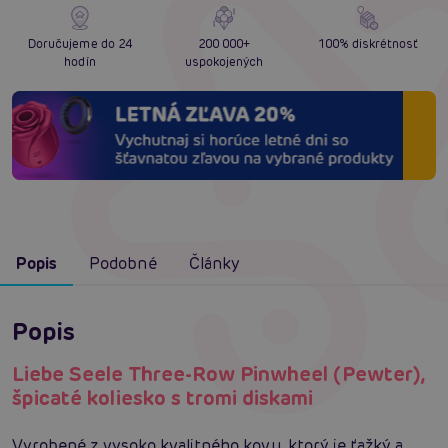
Doručujeme do 24
200 000+
100% diskrétnosť
hodín
uspokojených
Popis
Podobné
Články
Popis
Liebe Seele Three-Row Pinwheel (Pewter),
špicaté koliesko s tromi diskami
Vyrobené z vysoko kvalitného kovu, ktorý je ťažký a