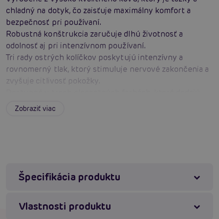
chladný na dotyk, čo zaisťuje maximálny komfort a
bezpečnosť pri používaní.
Robustná konštrukcia zaručuje dlhú životnosť a
odolnosť aj pri intenzívnom používaní.
Tri rady ostrých kolíčkov poskytujú intenzívny a
rovnomerný tlak, ktorý stimuluje nervové zakončenia a
zvyšuje citlivosť pokožky.
Dostupné v troch elegantných farbách, ktoré dodajú
vašim hrám estetický nádych.
Zobraziť viac
Ideálne pre BDSM praktiky, ale aj pre tých, ktorí chcú
Wartenbergovo koleso: Zradný pomocník do
každej kabelky
objavovať nové zmyslové zážitky.
Perfektný pre páry, ktoré chcú prehĺbiť svoju intimitu a
Čítať viacej
vzájomnú dôveru.
Kvalitné Materiály
Špecifikácia produktu
Všestranné Využitie
Precízne Spracovanie
Vlastnosti produktu
Unikátny Design