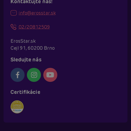
Kontaktujte nás!
info@erosstar.sk
02/20812509
ErosStar.sk
Cejl 91, 60200 Brno
Sledujte nás
Certifikácie