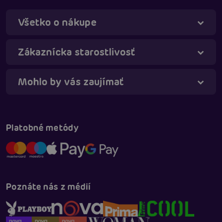
Všetko o nákupe
Zákaznícka starostlivosť
Táňa - virtuálna asistentka
Online
Mohlo by vás zaujímať
Platobné metódy
Poznáte nás z médií