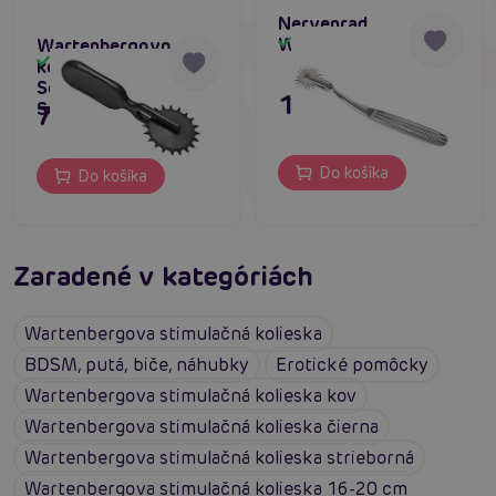
Nervenrad
Wartenberg Wheel
Skladom
Wartenbergovo
Skladom
koliesko Master
Series Lil Devil Mini
19,80 €
Sensation Wheel
7,80 €
Do košíka
Do košíka
Zaradené v kategóriách
Wartenbergova stimulačná kolieska
BDSM, putá, biče, náhubky
Erotické pomôcky
Wartenbergova stimulačná kolieska kov
Wartenbergova stimulačná kolieska čierna
Wartenbergova stimulačná kolieska strieborná
Wartenbergova stimulačná kolieska 16-20 cm