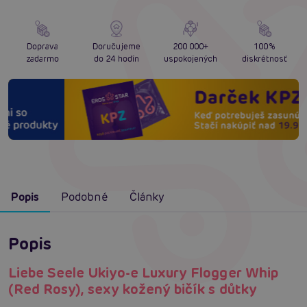
Doprava
Doručujeme
200 000+
100%
zadarmo
do 24 hodín
uspokojených
diskrétnosť
Popis
Podobné
Články
Popis
Liebe Seele Ukiyo-e Luxury Flogger Whip
(Red Rosy), sexy kožený bičík s důtky