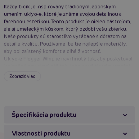
Každý bičík je inšpirovaný tradičným japonským
umením ukiyo-e, ktoré je známe svojou detailnou a
farebnou estetikou. Tento produkt je nielen nástrojom,
ale aj umeleckým kúskom, ktorý ozdobí vašu zbierku.
Naše produkty sú starostlivo vyrábané s dôrazom na
detail a kvalitu. Používame iba tie najlepšie materiály,
aby bol zaistený komfort a dlhá životnosť.
Ukiyo-e Flogger Whip je navrhnutý tak, aby poskytoval
jedinečný zmyslový zážitok. Jeho použitie vám umožní
preskúmať nové dimenzie potešenia a estetiky.
Zobraziť viac
Tento produkt je dokonalým príkladom toho, ako je
možné spojiť tradičné umenie s modernými prvkami
BDSM. Je to ideálna voľba pre tých, ktorí chcú obohatiť
svoje zážitky o kultúrny a estetický rozmer.
Bezpečnosť je pre nás prioritou. Naše produkty sú
Špecifikácia produktu
navrhnuté tak, aby boli bezpečné a pohodlné pre
všetkých užívateľov, či už ste začiatočník alebo
Vlastnosti produktu
skúsený praktikant.