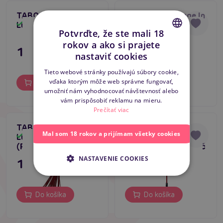
TABOOM Bondage In
TABOOM Bondage In
Tip na darček
Luxury Slapper (Red)
Luxury Large Whip
Skladom
Skladom
Bestseller
Potvrďte, že ste mali 18
(Red)
rokov a ako si prajete
19,80 €
19,80 €
CZECH
nastaviť cookies
SLOVAK
Tieto webové stránky používajú súbory cookie,
vďaka ktorým môže web správne fungovať,
Do košíka
Do košíka
ENGLISH
umožniť nám vyhodnocovať návštevnosť alebo
vám prispôsobiť reklamu na mieru.
Prečítať viac
TABOOM Bondage In
Devil Sticks Crop
Mal som 18 rokov a prijímam všetky cookies
Luxury Small Whip
Polished Leather
Skladom
Skladom
(Red)
black/red, kožený bič
NASTAVENIE COOKIES
15,80 €
11,80 €
Do košíka
Do košíka