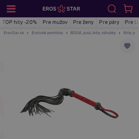
TOP hity -20%
Pre mužov
Pre ženy
Pre páry
Pre L
ErosStar.sk
Erotické pomôcky
BDSM, putá, biče, náhubky
Biče, pl