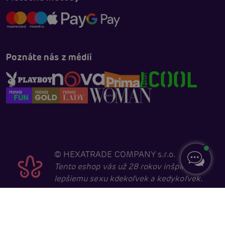
Poznáte nás z médií
©
HEXATRADE COMPANY s.r.o.
Tento eshop vás už 28 rokov inšpiruje k
lepšiemu sexu kdekoľvek a kedykoľvek.
Navštevovať ho môžu iba entity starší ako 18 rokov,
kvôli sexuálnej a erotické tematike. Core developed in
cooperation with
404.cz