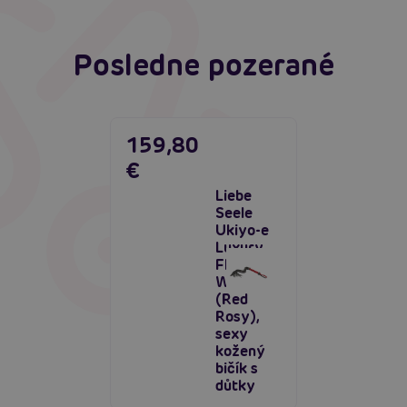
Posledne pozerané
159,80
€
Liebe
Seele
Ukiyo-e
Luxury
Flogger
Whip
(Red
Rosy),
sexy
kožený
bičík s
důtky