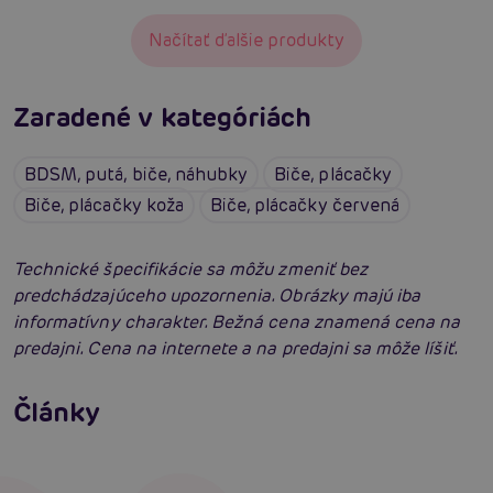
Načítať ďalšie produkty
Zaradené v kategóriách
BDSM, putá, biče, náhubky
Biče, plácačky
Biče, plácačky koža
Biče, plácačky červená
Technické špecifikácie sa môžu zmeniť bez
predchádzajúceho upozornenia. Obrázky majú iba
informatívny charakter. Bežná cena znamená cena na
predajni. Cena na internete a na predajni sa môže líšiť.
Ako na BDSM: Začíname tvrdé hrátky pre
dospelých
Ako na bondage? Zväzovanie tela alebo čo je
Články
bondáž
Čítať viacej
Čítať viacej