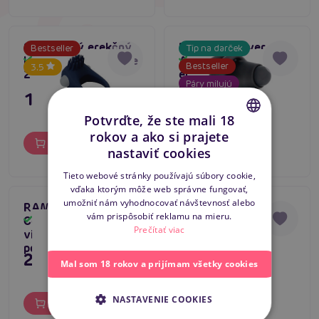
Stimulačný erekčný
Black and Silver
Bestseller
Tip na darček
krúžok Rings of Love
AGRON Cock Ring
Skladom
Skladom
Bestseller
3.5
2 modrý
erekčný vibračný
Páry milujú
krúžok nabíjací 3,5
11,80 €
27,80 €
cm
5
Potvrďte, že ste mali 18
rokov a ako si prajete
CZECH
Do košíka
Do košíka
nastaviť cookies
SLOVAK
Tieto webové stránky používajú súbory cookie,
vďaka ktorým môže web správne fungovať,
ENGLISH
umožniť nám vyhodnocovať návštevnosť alebo
RAMROD Classic Vibe
Lola Games Pure
vám prispôsobiť reklamu na mieru.
Cockring (Black),
Passion Midnight
Skladom
Skladom
Prečítať viac
vibračný krúžok na
(Wine red)
penis
27,80 €
11,80 €
Mal som 18 rokov a prijímam všetky cookies
NASTAVENIE COOKIES
Do košíka
Do košíka