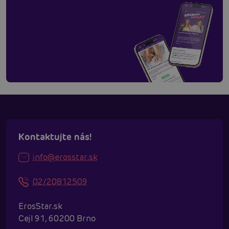
Kontaktujte nás!
info@erosstar.sk
02/20812509
ErosStar.sk
Cejl 91, 60200 Brno