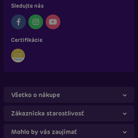
Sledujte nás
Certifikácie
Všetko o nákupe
Zákaznícka starostlivosť
Mohlo by vás zaujímať
Táňa - virtuálna asistentka