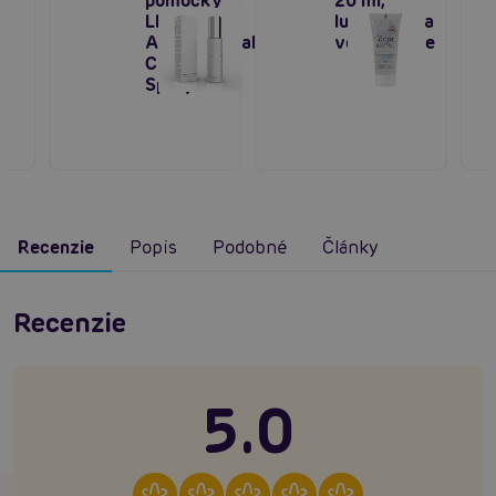
pomôcky
20 ml,
LELO
lubrikant na
Antibacterial
vodnej báze
Cleaning
Spray 60ml
Recenzie
Popis
Podobné
Články
Recenzie
5.0