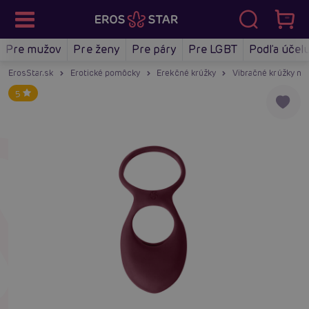
Pre mužov
Pre ženy
Pre páry
Pre LGBT
Podľa účel
ErosStar.sk
Erotické pomôcky
Erekčné krúžky
Vibračné krúžky na 
5