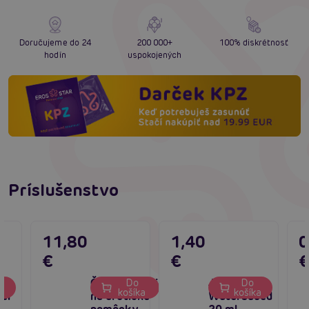
Doručujeme do 24
200 000+
100% diskrétnosť
hodín
uspokojených
Príslušenstvo
11,80
1,40
0
€
€
Čistiaci sprej
Just Glide
Do
Do
ka
košíka
košíka
él
na erotické
Waterbased