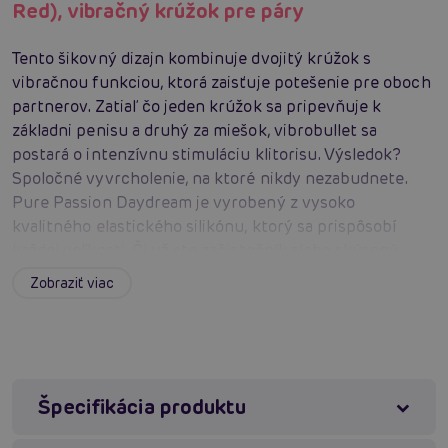
Red), vibračný krúžok pre páry
Tento šikovný dizajn kombinuje dvojitý krúžok s
vibračnou funkciou, ktorá zaisťuje potešenie pre oboch
partnerov. Zatiaľ čo jeden krúžok sa pripevňuje k
základni penisu a druhý za miešok, vibrobullet sa
postará o intenzívnu stimuláciu klitorisu. Výsledok?
Spoločné vyvrcholenie, na ktoré nikdy nezabudnete.
Pure Passion Daydream je vyrobený z vysoko
kvalitného elastického silikónu, ktorý sa prispôsobí
každej veľkosti. Či už ste začiatočník alebo skúsený
používateľ, tento krúžok vám vždy sadne ako uliaty. Je
Zobraziť viac
mäkký, pružný a zároveň dostatočne pevný, aby zaistil
požadovaný efekt.
Vibrobullet je srdcom tohto produktu. Je ľahko
vyberateľný, čo znamená, že ho môžete používať nielen
ako súčasť krúžku, ale aj samostatne. Pridajte trochu
Špecifikácia produktu
vzrušenia do predohry, alebo ho použite pre sólo
potešenie - možnosti sú nekonečné.