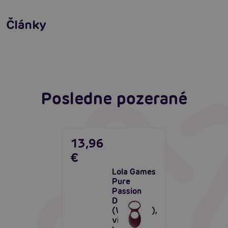
pomocou erekčných krúžkov.
Bezprecedentná účinnosť!
Články
Erotická inteligencia: Príručka Sexiómov
Čítať viacej
Čítať viacej
Posledne pozerané
13,96
€
Lola Games
Pure
Passion
Daydream
(Wine Red),
vibračný