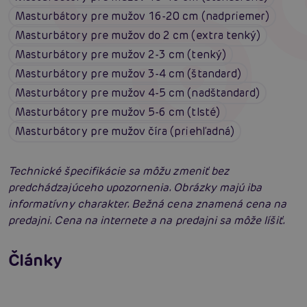
Masturbátory pre mužov 16-20 cm (nadpriemer)
Masturbátory pre mužov do 2 cm (extra tenký)
Masturbátory pre mužov 2-3 cm (tenký)
Masturbátory pre mužov 3-4 cm (štandard)
Masturbátory pre mužov 4-5 cm (nadštandard)
Masturbátory pre mužov 5-6 cm (tlsté)
Masturbátory pre mužov číra (priehľadná)
Technické špecifikácie sa môžu zmeniť bez
predchádzajúceho upozornenia. Obrázky majú iba
informatívny charakter. Bežná cena znamená cena na
predajni. Cena na internete a na predajni sa môže líšiť.
Penis v ruke: Všetko, čo muži potrebujú
vedieť o masturbácii
Fleshlight Flight Commander: Zavedie ťa na
Články
miesta, kde si ešte nikdy nebol
Čítať viacej
Čítať viacej