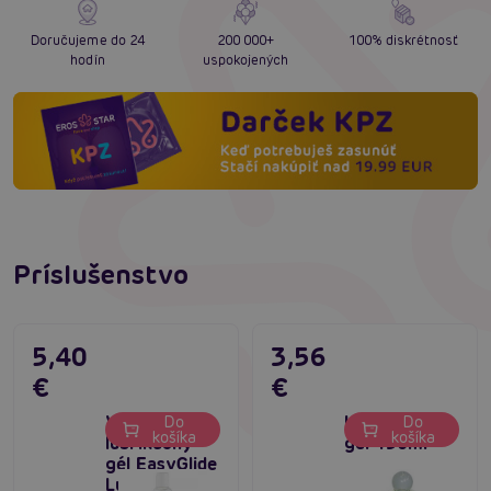
Doručujeme do 24
200 000+
100% diskrétnosť
hodín
uspokojených
Príslušenstvo
5,40
3,56
€
€
Vodný
Lona Natural
Do
Do
košíka
košíka
lubrikačný
gél 130ml
gél EasyGlide
Lubricant