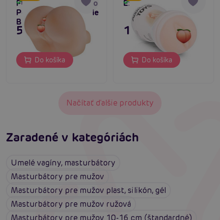
FUCK ME SILLY To Go
Experience
Skladom
Skladom
Petite Fantasy Bubble
Butt
55,80 €
11,80 €
Do košíka
Do košíka
Načítať ďalšie produkty
Zaradené v kategóriách
Umelé vagíny, masturbátory
Masturbátory pre mužov
Masturbátory pre mužov plast, silikón, gél
Masturbátory pre mužov ružová
Masturbátory pre mužov 10-16 cm (štandardné)