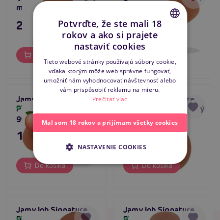
masturbátor
masturbátor
23,80 €
19,80 €
Potvrďte, že ste mali 18
rokov a ako si prajete
CZECH
nastaviť cookies
Do košíka
Do košíka
SLOVAK
Tieto webové stránky používajú súbory cookie,
vďaka ktorým môže web správne fungovať,
ENGLISH
umožniť nám vyhodnocovať návštevnosť alebo
vám prispôsobiť reklamu na mieru.
JamyJob Signature
JamyJob Signature
Prečítať viac
Paulina Vagina,
Milena Vagina, gélový
Skladom
Skladom
gélový masturbátor
masturbátor
Mal som 18 rokov a prijímam všetky cookies
19,80 €
23,80 €
NASTAVENIE COOKIES
Do košíka
Do košíka
JamyJob Signature
JamyJob Signature
Debora Vagina,
Brandy Vagina,
Skladom
Skladom