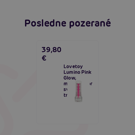
Posledne pozerané
39,80
€
Lovetoy
Lumino Pink
Glow,
masturbátor
svietiaci v
tme