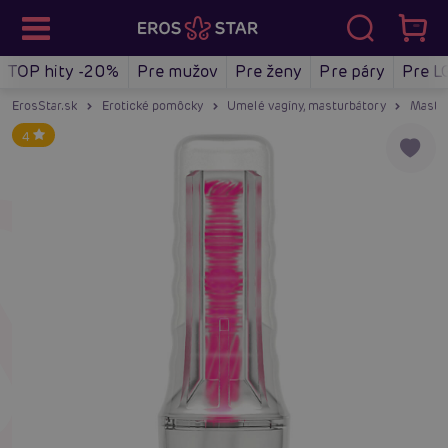
TOP hity -20%
Pre mužov
Pre ženy
Pre páry
Pre L
ErosStar.sk
Erotické pomôcky
Umelé vagíny, masturbátory
Mastu
4