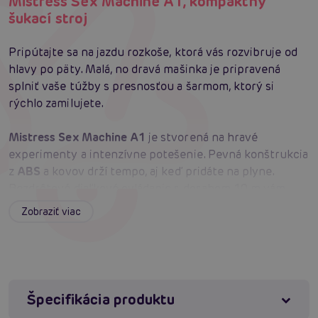
Mistress Sex Machine A1, kompaktný
šukací stroj
Pripútajte sa na jazdu rozkoše, ktorá vás rozvibruje od
hlavy po päty. Malá, no dravá mašinka je pripravená
splniť vaše túžby s presnosťou a šarmom, ktorý si
rýchlo zamilujete.
Mistress Sex Machine A1
je stvorená na hravé
experimenty a intenzívne potešenie. Pevná konštrukcia
z
ABS
a kovov drží tempo, aj keď pridáte na plyne.
Bezdrôtové diaľkové ovládanie s dosahom 10 m vám
dáva voľnosť veliť akcii; stiskom „+“ zrýchlite, „-“
Zobraziť viac
spomalíte a tlačidlom „O“ si preklikáte 21 režimov – od
nežného podpichovania až po pulzujúcu búrku. Prirážky
1–7× za sekundu sa postarajú o jemné vlny i divoké
tempo, zatiaľ čo zdvih do 6 cm poskytne lahodné
naplnenie presne tam, kde ho chcete.
Mistress Sex
Špecifikácia produktu
Machine A1
stojí isto vďaka dvom silným prísavkám,