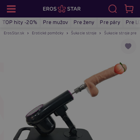
TOP hity -20%
Pre mužov
Pre ženy
Pre páry
Pre L
ErosStar.sk
Erotické pomôcky
Šukacie stroje
Šukacie stroje pre 