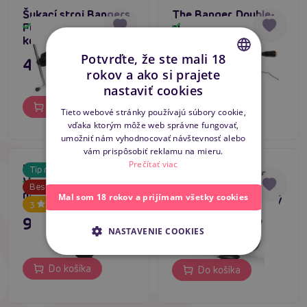
Šukací stroj Bangers
The Banger Double-
Fuck Machine PRO 1,
sided Fucking
Skladom
Skladom
kovový
Machine, súložný
stroj pre oboch
Potvrďte, že ste mali 18
479,80 €
359,80 €
rokov a ako si prajete
CZECH
nastaviť cookies
SLOVAK
Do košíka
Do košíka
Tieto webové stránky používajú súbory cookie,
vďaka ktorým môže web správne fungovať,
ENGLISH
umožniť nám vyhodnocovať návštevnosť alebo
vám prispôsobiť reklamu na mieru.
Prečítať viac
INTOYOU Sex Machine
Tip na darček
TOYJOY Designer
Vibration+Thrust+Heat,
Skladom
Edition Cadence
Skladom
Bestseller
nadupaný šukací stroj
Mal som 18 rokov a prijímam všetky cookies
Fatale PRO+, luxusný
3
šukací vibrátor
99,80 €
119,80 €
NASTAVENIE COOKIES
Do košíka
Do košíka