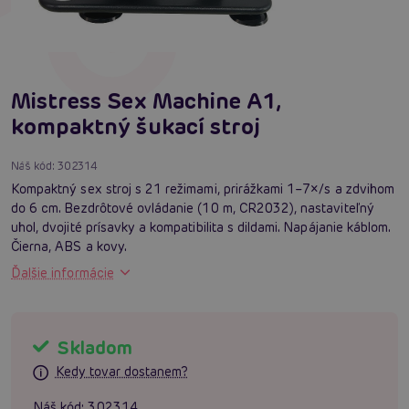
Mistress Sex Machine A1,
kompaktný šukací stroj
Náš kód:
302314
Kompaktný sex stroj s 21 režimami, prirážkami 1–7×/s a zdvihom
do 6 cm. Bezdrôtové ovládanie (10 m, CR2032), nastaviteľný
uhol, dvojité prísavky a kompatibilita s dildami. Napájanie káblom.
Čierna, ABS a kovy.
Ďalšie informácie
Skladom
Kedy tovar dostanem?
Náš kód:
302314