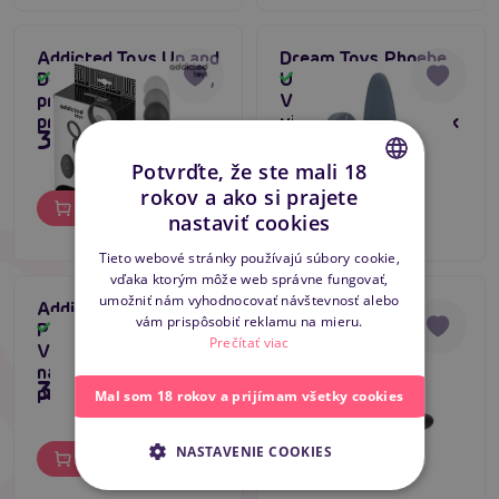
Addicted Toys Up and
Dream Toys Phoebe
Down Prostatic Ring,
Up & Down Anal
Skladom
Skladom
prirážacia masér
Vibrator, prirážací
prostaty
vibračný análny kolík
39,80 €
63,80 €
Potvrďte, že ste mali 18
rokov a ako si prajete
CZECH
Do košíka
Do košíka
nastaviť cookies
SLOVAK
Tieto webové stránky používajú súbory cookie,
vďaka ktorým môže web správne fungovať,
ENGLISH
umožniť nám vyhodnocovať návštevnosť alebo
Addicted Toys
Addicted Toys
vám prispôsobiť reklamu na mieru.
Prostate Anal
Prostate Anal
Skladom
Skladom
Prečítať viac
Vibrator #7 čierny
Vibrator #6 čierny
nabíjací masér
nabíjací masér
35,80 €
35,80 €
prostaty
prostaty
Mal som 18 rokov a prijímam všetky cookies
NASTAVENIE COOKIES
Do košíka
Do košíka