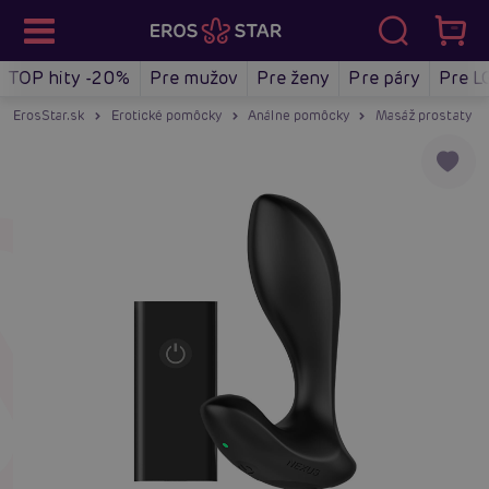
TOP hity -20%
Pre mužov
Pre ženy
Pre páry
Pre L
ErosStar.sk
Erotické pomôcky
Análne pomôcky
Masáž prostaty