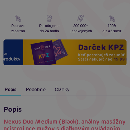
Doprava
Doručujeme
200 000+
100%
zadarmo
do 24 hodín
uspokojených
diskrétnosť
Popis
Podobné
Články
Popis
Nexus Duo Medium (Black), análny masážny
prístroj pre mužov s diaľkovým ovládaním