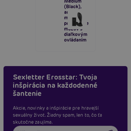
Medium
(Black),
análny
masážny
prístroj pre
mužov s
diaľkovým
ovládaním
Sexletter Erosstar: Tvoja
inšpirácia na každodenné
šantenie
Akcie, novinky a inšpirácie pre hravejší
sexuálny život. Žiadny spam, len to, čo ťa
skutočne zaujíma.