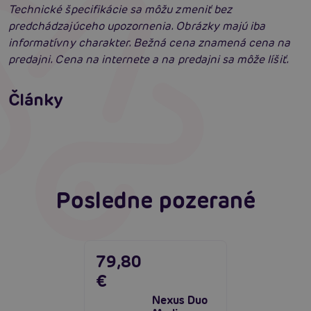
Technické špecifikácie sa môžu zmeniť bez
predchádzajúceho upozornenia. Obrázky majú iba
informatívny charakter. Bežná cena znamená cena na
predajni. Cena na internete a na predajni sa môže líšiť.
Príprava na análny sex: Tipy krok za krokom
Články
Masáž prostaty, poskytuje úľavu aj vzrušenie
Čítať viacej
Čítať viacej
Posledne pozerané
79,80
€
Nexus Duo