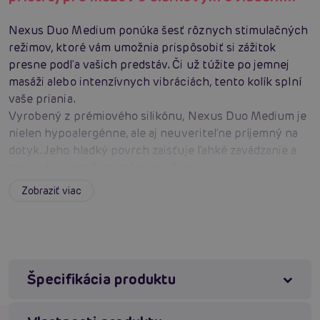
Nexus Duo Medium ponúka šesť rôznych stimulačných
režimov, ktoré vám umožnia prispôsobiť si zážitok
presne podľa vašich predstáv. Či už túžite po jemnej
masáži alebo intenzívnych vibráciách, tento kolík splní
vaše priania.
Vyrobený z prémiového silikónu, Nexus Duo Medium je
nielen hypoalergénne, ale aj neuveriteľne príjemný na
dotyk. Jeho hladký povrch zaisťuje ľahké zavádzanie a
maximálny komfort počas používania.
Zabudnite na starosti s batériami! Nexus Duo Medium
Zobraziť viac
je vybavený USB dobíjacím systémom, ktorý zaisťuje, že
vaša pomôcka bude vždy pripravená na akciu. Stačí 90
minút nabíjania a môžete si užívať až 35 minút
nepretržitého potešenia.
Chcete si užiť chvíle rozkoše v sprche alebo vani?
Špecifikácia produktu
Žiadny problém! Nexus Duo Medium je vodotesný podľa
štandardu IPX7, čo znamená, že je plne ponoriteľný a