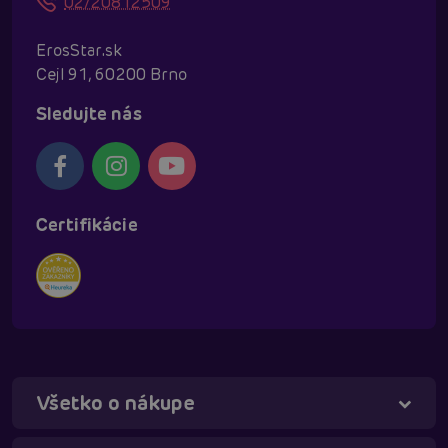
02/20812509
ErosStar.sk
Cejl 91, 60200 Brno
Sledujte nás
Certifikácie
Všetko o nákupe
Táňa - virtuálna asistentka
Online