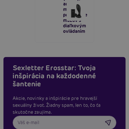
análny
masážny
prístroj pre
mužov s
diaľkovým
ovládaním
Sexletter Erosstar: Tvoja
inšpirácia na každodenné
šantenie
Akcie, novinky a inšpirácie pre hravejší
sexuálny život. Žiadny spam, len to, čo ťa
skutočne zaujíma.