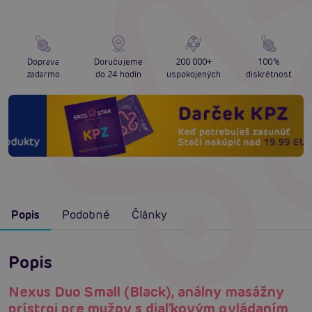
Doprava
Doručujeme
200 000+
100%
zadarmo
do 24 hodín
uspokojených
diskrétnosť
Popis
Podobné
Články
Popis
Nexus Duo Small (Black), análny masážny
prístroj pre mužov s diaľkovým ovládaním