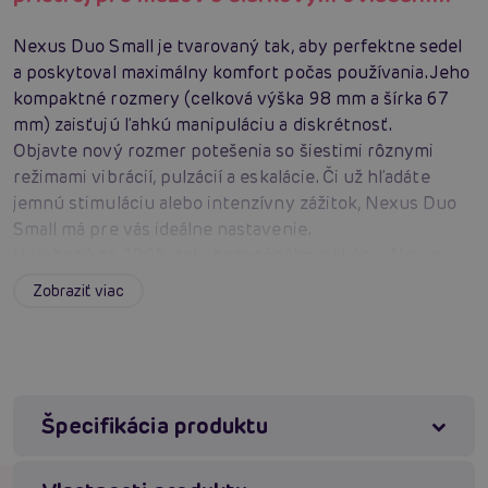
Nexus Duo Small je tvarovaný tak, aby perfektne sedel
a poskytoval maximálny komfort počas používania. Jeho
kompaktné rozmery (celková výška 98 mm a šírka 67
mm) zaisťujú ľahkú manipuláciu a diskrétnosť.
Objavte nový rozmer potešenia so šiestimi rôznymi
režimami vibrácií, pulzácií a eskalácie. Či už hľadáte
jemnú stimuláciu alebo intenzívny zážitok, Nexus Duo
Small má pre vás ideálne nastavenie.
Vyrobený zo 100% telu bezpečného silikónu, Nexus
Duo Small je pevný, ale zároveň flexibilný, čo zaisťuje
Zobraziť viac
bezpečné a príjemné používanie. Materiál je
hypoalergénny a ľahko sa čistí, čo zaručuje dlhú
životnosť a hygienu.
Užite si potešenie kdekoľvek, dokonca aj vo vode!
Nexus Duo Small je vodotesný podľa štandardu IPX7, čo
Špecifikácia produktu
znamená, že môže byť ponorený až 1 meter pod vodou
po dobu 30 minút. Navyše je plne dobíjací cez USB, čo