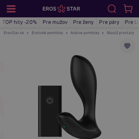
TOP hity -20%
Pre mužov
Pre ženy
Pre páry
Pre L
ErosStar.sk
Erotické pomôcky
Análne pomôcky
Masáž prostaty