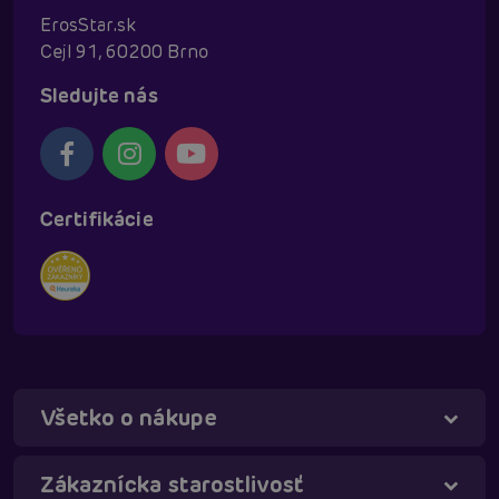
ErosStar.sk
Cejl 91, 60200 Brno
Sledujte nás
Certifikácie
Všetko o nákupe
Táňa - virtuálna asistentka
Online
Zákaznícka starostlivosť