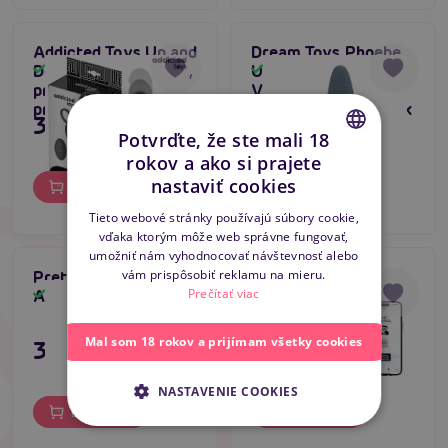
Addicted Toys Up and
Dream Toys Phoebe
Down Prostatic Ring,
Up & Down Anal
Skladom
Skladom
prirážacia masér
Vibrator, prirážací
prostaty
vibračný análny kolík
39,80 €
63,80 €
Potvrďte, že ste mali 18
rokov a ako si prajete
CZECH
nastaviť cookies
Do košíka
Do košíka
SLOVAK
Tieto webové stránky používajú súbory cookie,
vďaka ktorým môže web správne fungovať,
ENGLISH
umožniť nám vyhodnocovať návštevnosť alebo
vám prispôsobiť reklamu na mieru.
Pretty Love Special
Svakom Iker Neo,
Tip na darček
Prečítať viac
Anal Massager
vibrátor prostaty s
Skladom
Skladom
aplikáciou
Mal som 18 rokov a prijímam všetky cookies
31,80 €
71,80 €
NASTAVENIE COOKIES
Do košíka
Do košíka