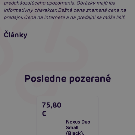
predchádzajúceho upozornenia. Obrázky majú iba
informatívny charakter. Bežná cena znamená cena na
predajni. Cena na internete a na predajni sa môže líšiť.
Príprava na análny sex: Tipy krok za krokom
Články
Masáž prostaty, poskytuje úľavu aj vzrušenie
Čítať viacej
Čítať viacej
Posledne pozerané
75,80
€
Nexus Duo
Small
(Black),