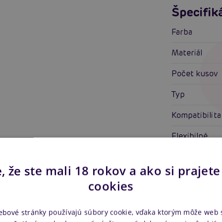
Špecifik
Farba
Materiál
Počet kusov
Typ
Kompatibilita
Flexibilné
Prísavka
, že ste mali 18 rokov a ako si prajete
Vodotesné
cookies
Hmotnosť
ebové stránky používajú súbory cookie, vďaka ktorým môže web
Vlastnosti