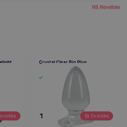
NS Novelties
elight
Crystal Clear Big Plug
ík s
Skladom
15,80 €
o košíka
Do košíka