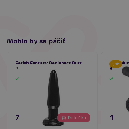
Mohlo by sa páčiť
Fetish Fantasy Beginners Butt
Anal plu
5
Plug
Ball Ring
Skladom
Sklado
7,80 €
15,80
Do košíka