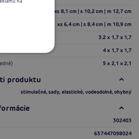
reklamu na
xs 8,1 cm | s 10,2 cm | m 12,7 cm
ka
xs 6,4 cm | s 8,4 cm | m 10,9 cm
i)
3.2 x 1,7 x 1,7
lé)
4 x 1,7 x 1,7
redné)
5 x 2,1 x 2,1
ti produktu
stimulačné
,
sady
,
elastické
,
vodeodolné
,
ohybný
nformácie
302403
657447098024