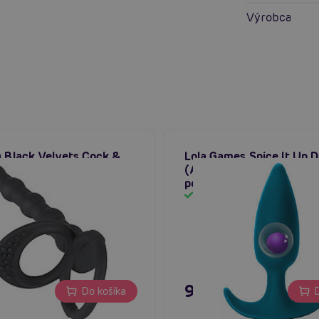
Výrobca
g Black Velvets Cock &
Lola Games Spice It Up D
(Aquamarine), análny kol
posunutým ťažiskom
m
Skladom
 €
9,96 €
Do košíka
D