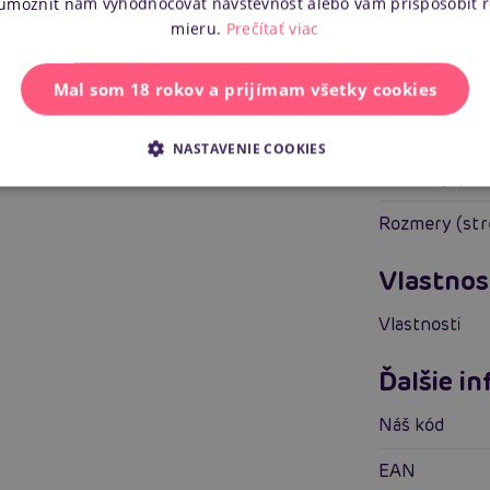
 umožniť nám vyhodnocovať návštevnosť alebo vám prispôsobiť 
mieru.
Prečítať viac
Celková dĺžka
Vkladacia dĺž
Mal som 18 rokov a prijímam všetky cookies
Rozmery (min
NASTAVENIE COOKIES
Rozmery (ma
Rozmery (st
Vlastnos
Vlastnosti
Ďalšie i
Náš kód
EAN