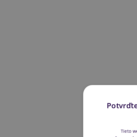
Potvrďte
Tieto w