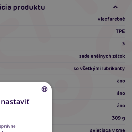
ácia produktu
viacfarebné
TPE
3
sada análnych zátok
so všetkými lubrikanty
áno
áno
 nastaviť
CZECH
áno
SLOVAK
309 g
ENGLISH
 správne
svietiaca v tme