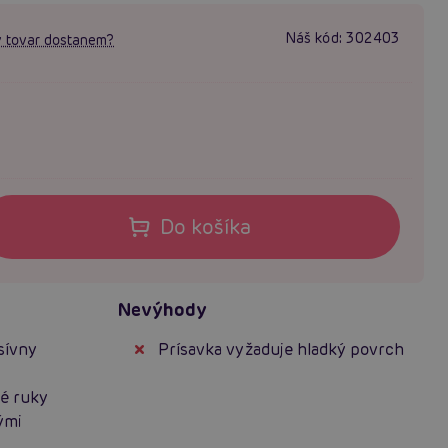
Náš kód:
302403
 tovar dostanem?
Do košíka
Nevýhody
sívny
Prísavka vyžaduje hladký povrch
né ruky
ými