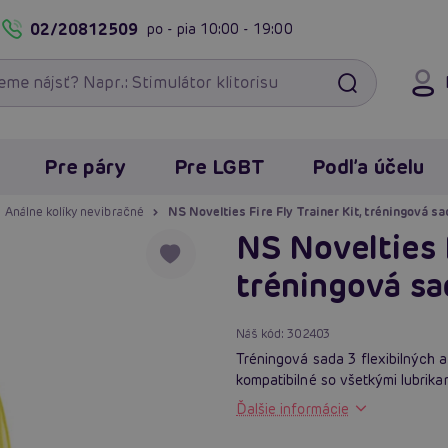
02/20812509
po - pia
10:00 - 19:00
Pre páry
Pre LGBT
Podľa účelu
Análne kolíky nevibračné
NS Novelties Fire Fly Trainer Kit, tréningová sa
NS Novelties F
tréningová sa
Náš kód:
302403
Tréningová sada 3 flexibilných 
kompatibilné so všetkými lubrika
Ďalšie informácie