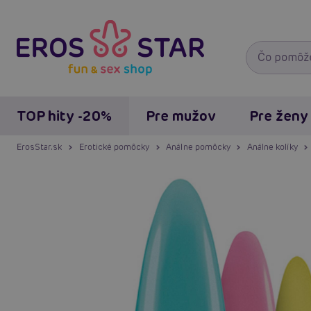
TOP hity -20%
Pre mužov
Pre ženy
ErosStar.sk
Erotické pomôcky
Análne pomôcky
Análne kolíky