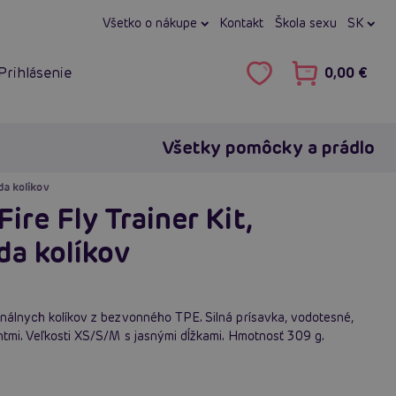
Všetko o nákupe
Kontakt
Škola sexu
SK
Prihlásenie
0,00 €
Všetky pomôcky a prádlo
da kolíkov
ire Fly Trainer Kit,
da kolíkov
análnych kolíkov z bezvonného TPE. Silná prísavka, vodotesné,
ntmi. Veľkosti XS/S/M s jasnými dĺžkami. Hmotnosť 309 g.