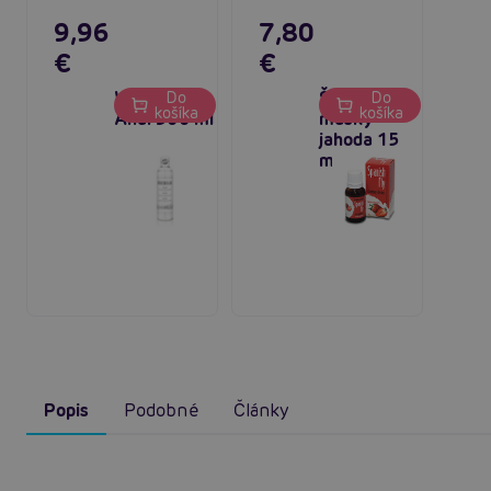
9,96
7,80
€
€
WaterGlide
Španielske
Do
Do
košíka
košíka
Anal 300 ml
mušky
jahoda 15
ml
Popis
Podobné
Články