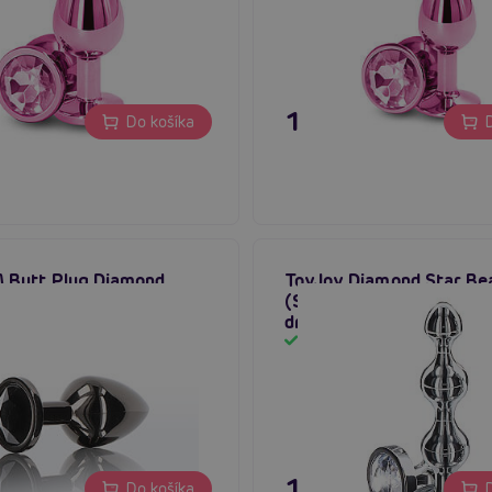
 €
11,80 €
Do košíka
D
Butt Plug Diamond
ToyJoy Diamond Star Be
dium (Black)
(Small), análne korálky s
drahokamom
m
Skladom
 €
13,96 €
Do košíka
D