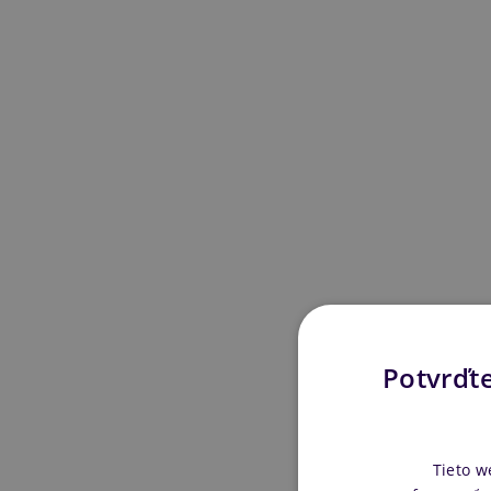
Potvrďte
Tieto w