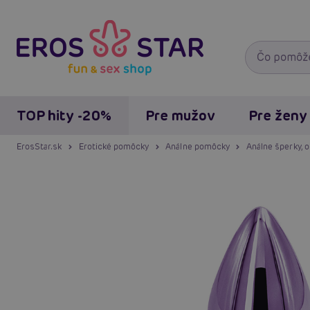
TOP hity -20%
Pre mužov
Pre ženy
ErosStar.sk
Erotické pomôcky
Análne pomôcky
Análne šperky, 