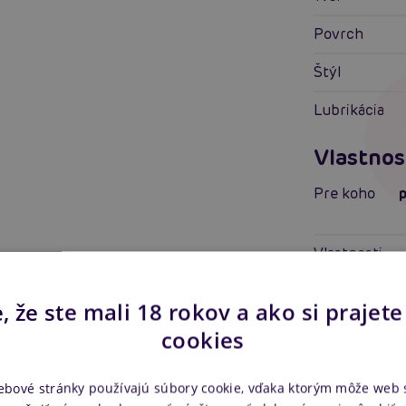
Povrch
Štýl
Lubrikácia
Vlastnos
Pre koho
Vlastnosti
Stimulácia
, že ste mali 18 rokov a ako si prajete
Tvrdosť mate
cookies
Ďalšie i
ebové stránky používajú súbory cookie, vďaka ktorým môže web