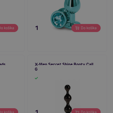
15,80 €
o košíka
Do košíka
ads
X-Men Secret Shine Booty Call
Gun (Small)
Skladom
13,96 €
o košíka
Do košíka