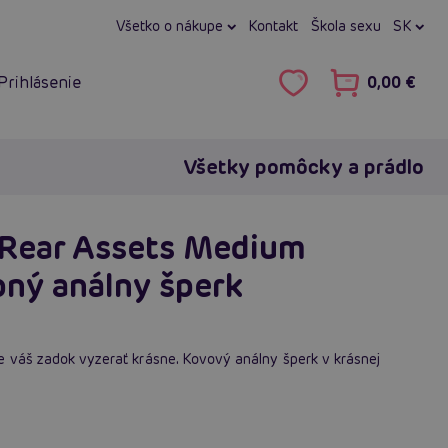
Všetko o nákupe
Kontakt
Škola sexu
SK
Prihlásenie
0,00 €
Všetky pomôcky a prádlo
 Rear Assets Medium
ebný análny šperk
e váš zadok vyzerať krásne. Kovový análny šperk v krásnej