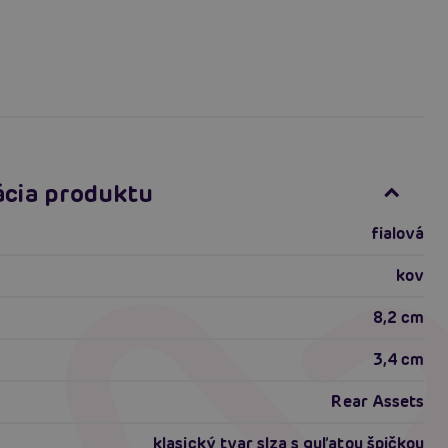
ácia produktu
fialová
kov
8,2 cm
3,4 cm
Rear Assets
klasický tvar slza s guľatou špičkou