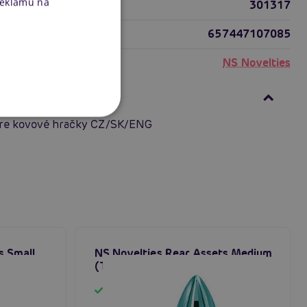
reklamu na
301317
657447107085
NS Novelties
ní
re kovové hračky CZ/SK/ENG
s Small
NS Novelties Rear Assets Medium
perk
(Teal), farebný análny šperk
Skladom