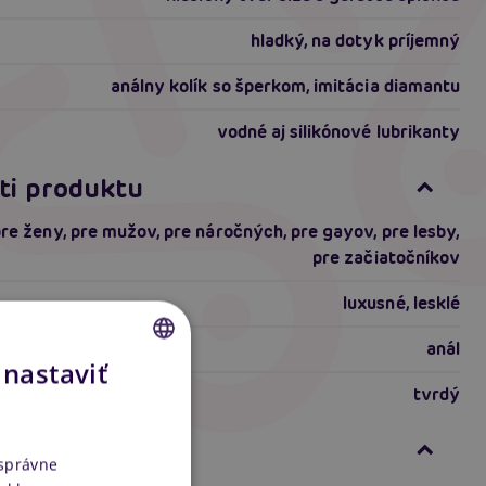
hladký, na dotyk príjemný
análny kolík so šperkom, imitácia diamantu
vodné aj silikónové lubrikanty
ti produktu
pre ženy
,
pre mužov
,
pre náročných
,
pre gayov
,
pre lesby
,
pre začiatočníkov
luxusné
,
lesklé
anál
 nastaviť
CZECH
riálu
tvrdý
SLOVAK
nformácie
ENGLISH
 správne