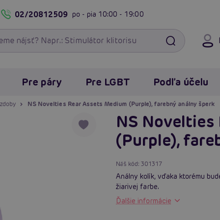
02/20812509
po - pia
10:00 - 19:00
Pre páry
Pre LGBT
Podľa účelu
ozdoby
NS Novelties Rear Assets Medium (Purple), farebný análny šperk
NS Novelties
(Purple), far
Náš kód:
301317
Análny kolík, vďaka ktorému bud
žiarivej farbe.
Ďalšie informácie