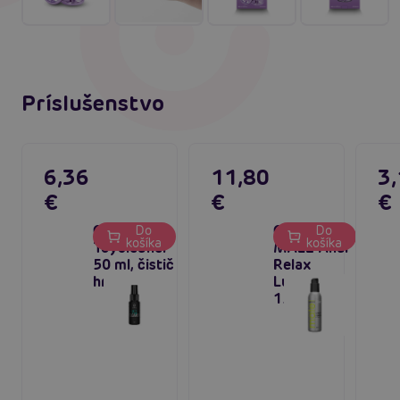
Príslušenstvo
6,36
11,80
3
€
€
€
Cobeco
Cobeco
Do
Do
košíka
košíka
Toycleaner
MALE Anal
50 ml, čistič
Relax
hračiek
Lubricant
150 ml