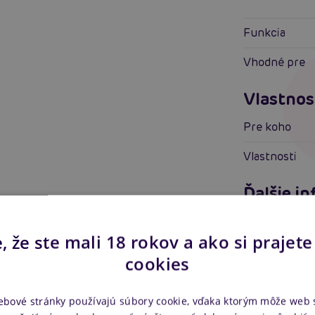
Funkcia
Vhodné pre
Vlastnos
Pre koho
Vlastnosti
Ďalšie i
Náš kód
, že ste mali 18 rokov a ako si prajete
Výrobca
cookies
ebové stránky používajú súbory cookie, vďaka ktorým môže web