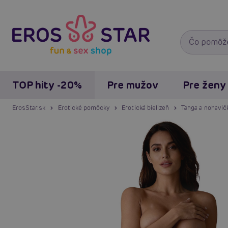
TOP hity -20%
Pre mužov
Pre ženy
ErosStar.sk
Erotické pomôcky
Erotická bielizeň
Tanga a nohavič