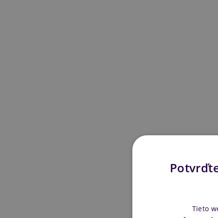
Potvrďte
Tieto w