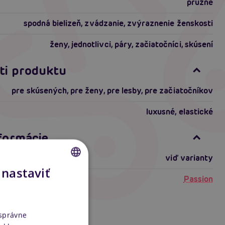
pružné
spodná bielizeň, zvádzanie, zvýraznenie ženskosti
ženy, jednotlivci, páry, začiatočníci, skúsení
ti produktu
pre skúsených
,
pre ženy
,
pre lesby
,
pre začiatočníkov
luxusné
,
elastické
nformácie
viď varianty
 nastaviť
Passion
CZECH
SLOVAK
ENGLISH
 správne