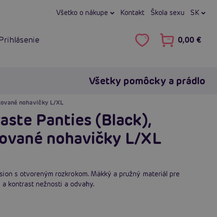
Všetko o nákupe
Kontakt
Škola sexu
SK
Prihlásenie
0,00 €
Všetky pomôcky a prádlo
pkované nohavičky L/XL
aste Panties (Black),
kované nohavičky L/XL
sion s otvoreným rozkrokom. Mäkký a pružný materiál pre
 a kontrast nežnosti a odvahy.