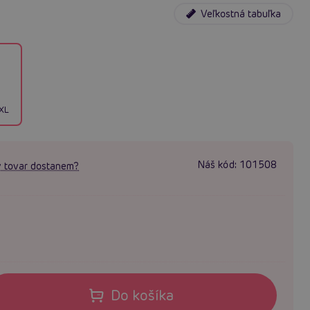
Veľkostná tabuľka
XL
Náš kód:
101508
 tovar dostanem?
Do košíka