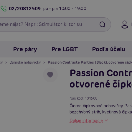
02/20812509
po - pia
10:00 - 19:00
Pre páry
Pre LGBT
Podľa účelu
ky
Dámske nohavičky
Passion Contraste Panties (Black), otvorené či
Passion Contr
otvorené čip
Náš kód:
101508
Čierne čipkované nohavičky Pas
bezchybný strih, kvetinová čipka
Ďalšie informácie