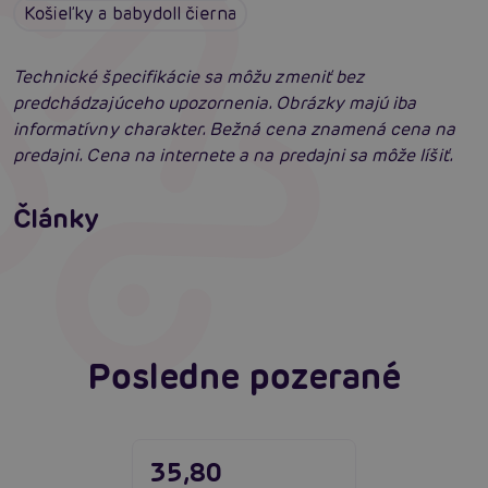
Košieľky a babydoll čierna
Technické špecifikácie sa môžu zmeniť bez
predchádzajúceho upozornenia. Obrázky majú iba
informatívny charakter. Bežná cena znamená cena na
predajni. Cena na internete a na predajni sa môže líšiť.
Erotické oblečenie: 100-krát iné a vždy
neodolateľne sexy
Články
Erotická inteligencia: Príručka Sexiómov
Čítať viacej
Čítať viacej
Posledne pozerané
35,80