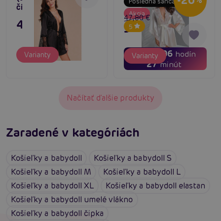
-20
%
Posledná šanca
čipkovaný župan
Akcia
47,80 €
43,80 €
38,24 €
5
03
06
dní
hodín
Varianty
Varianty
27
minút
Načítať ďalšie produkty
Zaradené v kategóriách
Košieľky a babydoll
Košieľky a babydoll S
Košieľky a babydoll M
Košieľky a babydoll L
Košieľky a babydoll XL
Košieľky a babydoll elastan
Košieľky a babydoll umelé vlákno
Košieľky a babydoll čipka