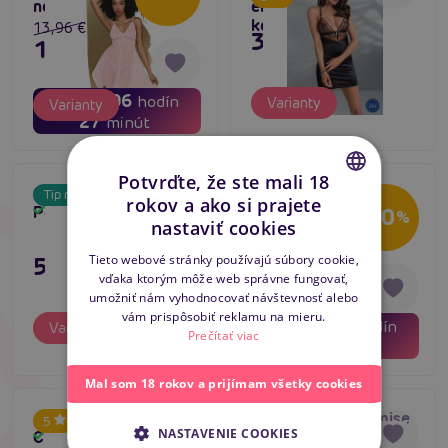
nočná košieľka
elegantná dámska
košieľka
13,96 €
35,80 €
11,16 €
03
06
dní
hodín
Varianty
Varianty
27
minút
Potvrďte, že ste mali 18
Casmir JESSIE
Penthouse Midnight
Tip na darček
Akcia
rokov a ako si prajete
Skladom
Peignoir (Black)
Mirage (Rose), sexy
Skladom
-20
CZECH
%
nastaviť cookies
župan
SLOVAK
13,96 €
Tieto webové stránky používajú súbory cookie,
51,80 €
11,16 €
vďaka ktorým môže web správne fungovať,
ENGLISH
umožniť nám vyhodnocovať návštevnosť alebo
vám prispôsobiť reklamu na mieru.
03
06
dní
hodín
Varianty
Do košíka
Prečítať viac
27
minút
Mal som 18 rokov a prijímam všetky cookies
Avanua DONNA
Casmir KEA Chemise
Top produkt
5
NASTAVENIE COOKIES
Chemise (Black)
(White), priehľadná
Skladom
Skladom
Tip na darček