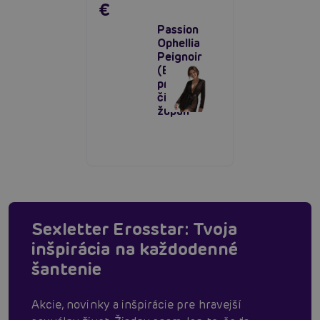
€
Passion
Ophellia
Peignoir
(Black),
priesvitný
čipkovaný
župan
Sexletter Erosstar: Tvoja
inšpirácia na každodenné
šantenie
Akcie, novinky a inšpirácie pre hravejší