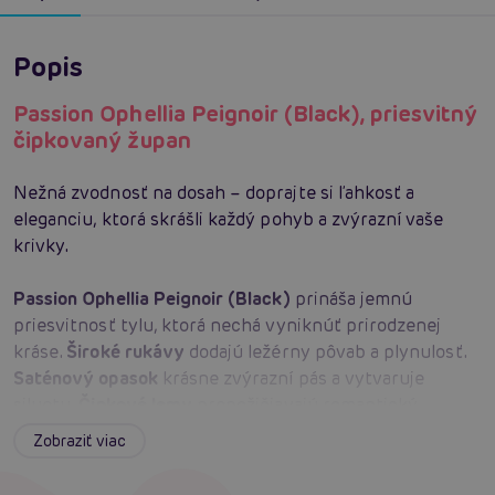
Popis
Passion Ophellia Peignoir (Black), priesvitný
čipkovaný župan
Nežná zvodnosť na dosah – doprajte si ľahkosť a
eleganciu, ktorá skrášli každý pohyb a zvýrazní vaše
krivky.
Passion Ophellia Peignoir (Black)
prináša jemnú
priesvitnosť tylu, ktorá nechá vyniknúť prirodzenej
kráse.
Široké rukávy
dodajú ležérny pôvab a plynulosť.
Saténový opasok
krásne zvýrazní pás a vytvaruje
siluetu.
Čipkové lemy
prepožičiavajú romantický
akcent, ktorý pohladí zrak aj dotyk. V balení nájdete aj
Zobraziť viac
čierne nohavičky
, takže máte kompletný look bez
starostí. Vďaka
jemnej pružnosti (95 % polyester, 5 %